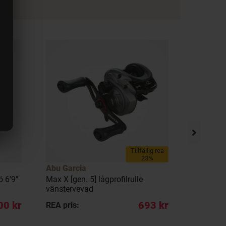
Tillfällig rea
23%
Abu Garcia
Abu Garc
 6'9"
Max X [gen. 5] lågprofilrulle
Max X [ge
vänstervevad
högervev
00 kr
693 kr
REA pris:
REA pris: