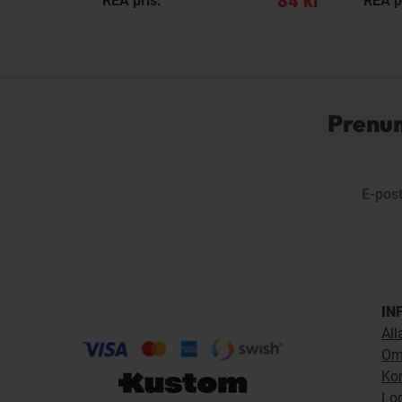
139 kr
84 kr
REA pris:
REA p
Prenum
IN
All
Om
Ko
Lo