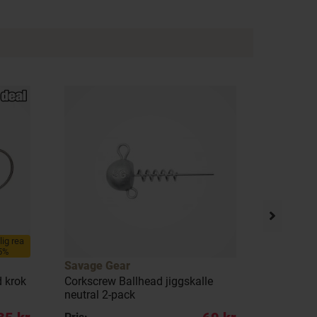
llig rea
5%
Savage Gear
Savage 
d krok
Corkscrew Ballhead jiggskalle
Minnow Ta
neutral 2-pack
pack