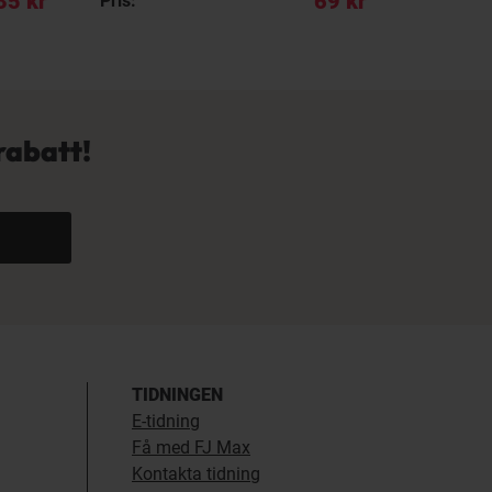
35 kr
69 kr
Pris:
REA pris:
rabatt!
TIDNINGEN
E-tidning
Få med FJ Max
Kontakta tidning