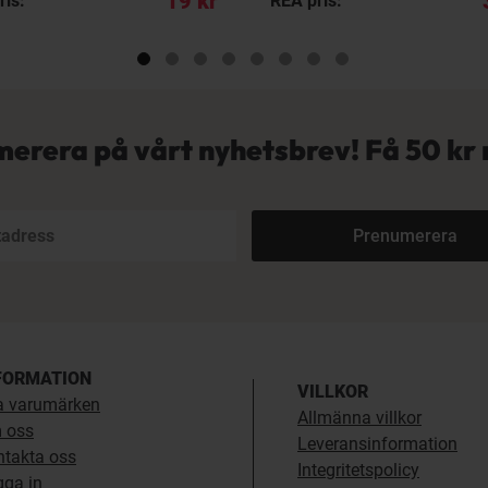
19 kr
ris:
REA pris:
erera på vårt nyhetsbrev! Få
50 kr 
Prenumerera
FORMATION
VILLKOR
a varumärken
Allmänna villkor
 oss
Leveransinformation
ntakta oss
Integritetspolicy
gga in