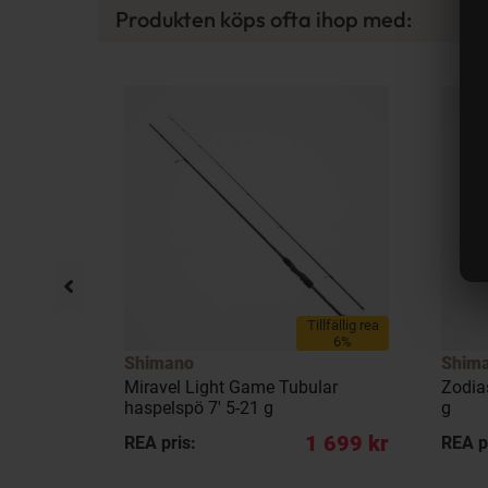
Produkten köps ofta ihop med:
Tillfällig rea
6%
Shimano
Shim
 S 3-pack
Miravel Light Game Tubular
Zodia
haspelspö 7' 5-21 g
g
59 kr
1 699 kr
REA pris:
REA p