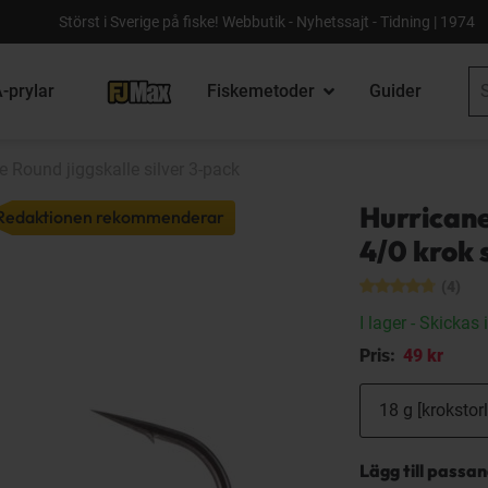
Störst i Sverige på fiske! Webbutik - Nyhetssajt - Tidning | 1974
-prylar
Fiskemetoder
Guider
e Round jiggskalle silver 3-pack
Hurricane
Redaktionen rekommenderar
4/0 krok 
(4)
I lager
- Skickas 
Pris:
49 kr
Lägg till passa