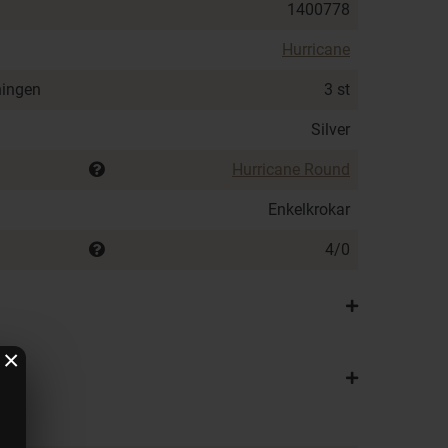
1400778
Hurricane
ningen
3 st
Silver
Hurricane Round
Enkelkrokar
4/0
×
4