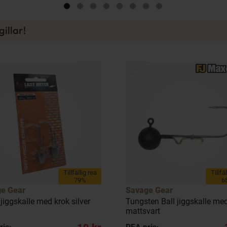
illar!
Tillfällig rea
Tillfä
79%
6
e Gear
Savage Gear
 jiggskalle med krok silver
Tungsten Ball jiggskalle me
mattsvart