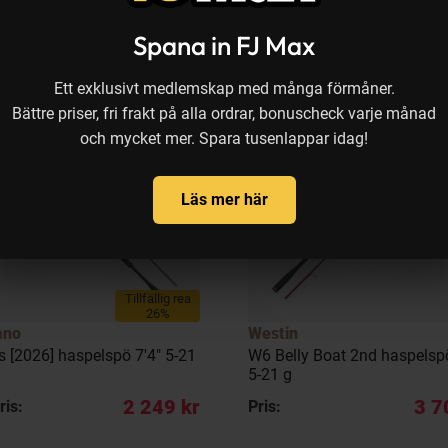
Spana in FJ Max
Ett exklusivt medlemskap med många förmåner.
Bättre priser, fri frakt på alla ordrar, bonuscheck varje månad
och mycket mer. Spara tusenlappar idag!
Läs mer här
Tillfällig rea
26%
ano
Westin
s [2026] haspelspö 7'4" 5-21
W6 Belly Boat 2nd haspelspö
5-21 g
2 249 kr
3 7
ris:
Pris: