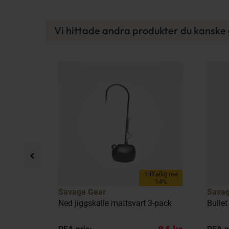
Vi hittade andra produkter du kanske g
Tillfällig rea
14%
Savage Gear
Savag
tral 3-
Ned jiggskalle mattsvart 3-pack
Bullet