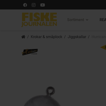
Sortiment
REA
Krokar & småplock
Jiggskallar
Hurrican