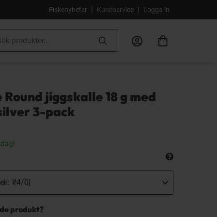
|
|
Fiskenyheter
Kundservice
Logga in
 Round jiggskalle 18 g med
silver 3-pack
idag!
nde produkt?