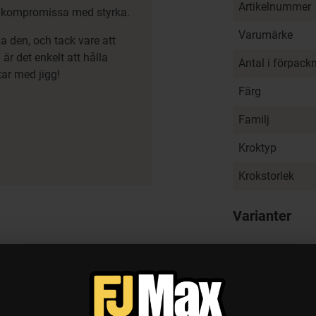
Artikelnummer
tt kompromissa med styrka.
Varumärke
a den, och tack vare att
är det enkelt att hålla
Antal i förpack
kar med jigg!
Färg
Familj
Kroktyp
Krokstorlek
Varianter
Recensioner