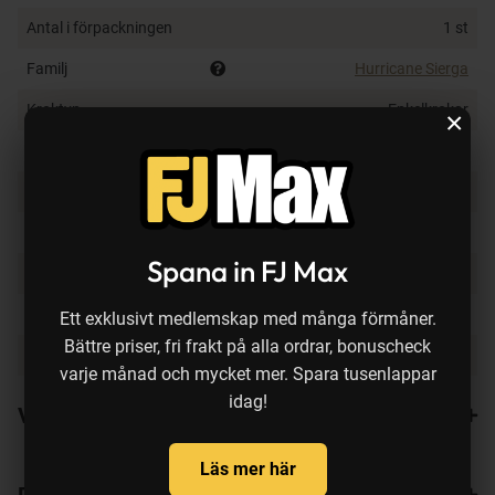
Antal i förpackningen
1 st
Familj
Hurricane Sierga
Kroktyp
Enkelkrokar
×
Med eller utan hulling?
Med hulling
Krokstorlek
Storleksuppgift saknas
Flytegenskap
Sjunkande
Spana in FJ Max
Typ av vatten
Sötvatten
Fiskedjup
Varierbart
Ett exklusivt medlemskap med många förmåner.
Bättre priser, fri frakt på alla ordrar, bonuscheck
Färg på bete
Firetiger
varje månad och mycket mer. Spara tusenlappar
idag!
Varianter
Läs mer här
Recensioner