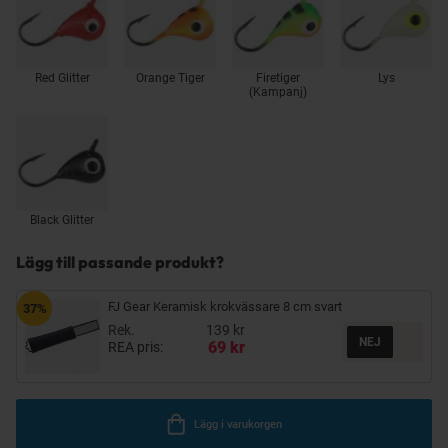
Red Glitter
Orange Tiger
Firetiger
Lys
(Kampanj)
Black Glitter
Lägg till passande produkt?
FJ Gear Keramisk krokvässare 8 cm svart
37%
Rek.
139 kr
69 kr
REA pris:
Lägg i varukorgen