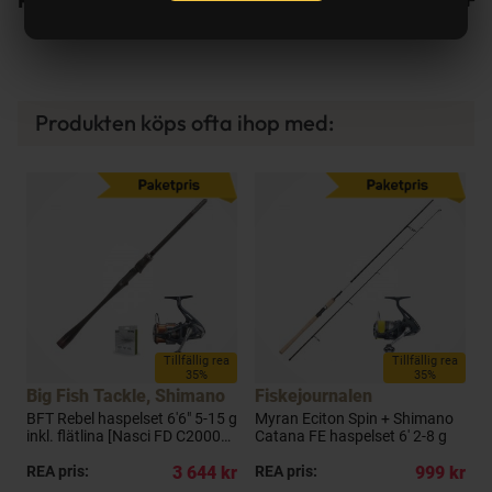
Produkten köps ofta ihop med:
a
Tillfällig rea
Tillfällig rea
35%
35%
Big Fish Tackle, Shimano
Fiskejournalen
F
BFT Rebel haspelset 6'6" 5-15 g
Myran Eciton Spin + Shimano
M
inkl. flätlina [Nasci FD C2000S
Catana FE haspelset 6' 2-8 g
S
HG]
7
kr
REA pris:
3 644 kr
REA pris:
999 kr
R