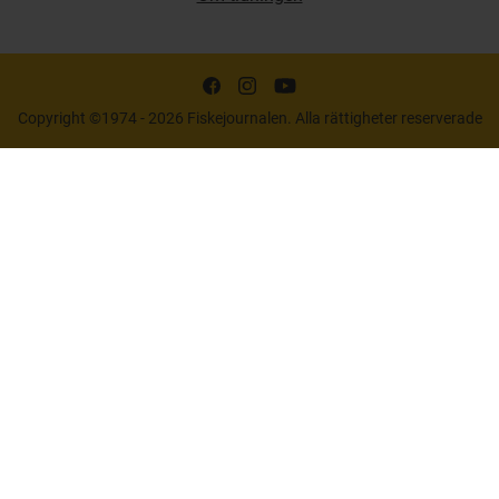
Copyright ©1974 - 2026 Fiskejournalen. Alla rättigheter reserverade