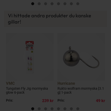
Vi hittade andra produkter du kanske
gillar!
VMC
Hurricane
H
8
Tungsten Fly Jig mormyska
Rukto wolfram mormyska [3.1
R
glow 6-pack
g] 1-pack
[
kr
Pris:
239 kr
Pris:
49 kr
P