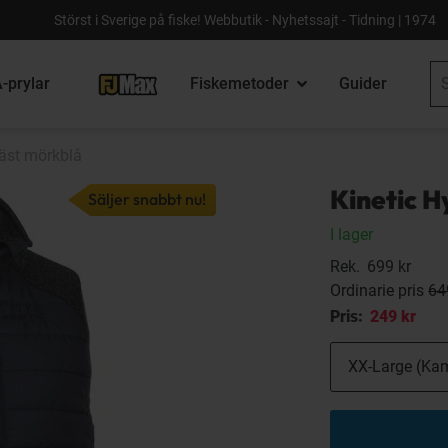
Störst i Sverige på fiske! Webbutik - Nyhetssajt - Tidning | 1974
-prylar
Fiskemetoder
Guider
väst mörkblå
Kinetic H
Säljer snabbt nu!
I lager
Rek.
699 kr
Ordinarie pris
64
Pris:
249 kr