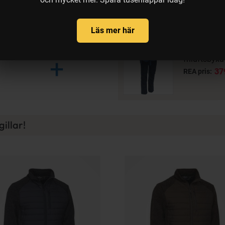
Läs mer här
Kinetic Mid
5%
friluftsbyx
+
37
REA pris:
illar!