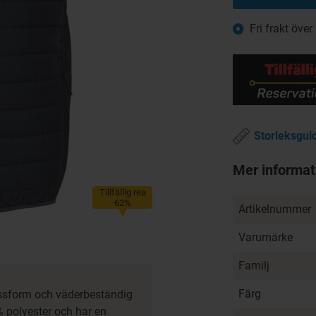
Fri frakt över
Storleksgui
Mer informat
Tillfällig rea
62%
Artikelnummer
Varumärke
Familj
Färg
ssform och väderbeständig
% polyester och har en