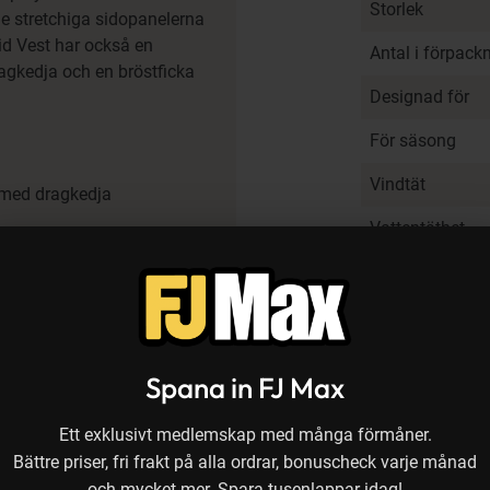
Storlek
e stretchiga sidopanelerna
rid Vest har också en
Antal i förpack
ragkedja och en bröstficka
Designad för
För säsong
Vindtät
 med dragkedja
Vattentäthet
Andas - ventil
(g/m²/24 h)
Varianter
Spana in FJ Max
Ett exklusivt medlemskap med många förmåner.
Recensioner
Bättre priser, fri frakt på alla ordrar, bonuscheck varje månad
och mycket mer. Spara tusenlappar idag!