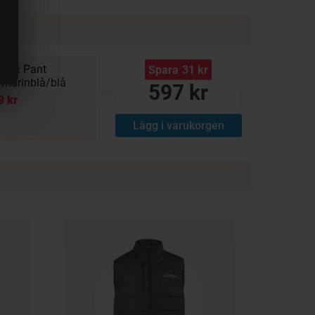
-Flex Pant
Spara
31 kr
a marinblå/blå
=
597 kr
9 kr
Lägg i varukorgen