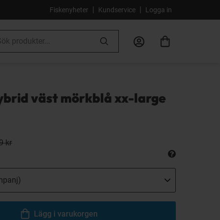
|
|
Fiskenyheter
Kundservice
Logga in
ybrid väst mörkblå xx-large
9 kr
Lägg i varukorgen