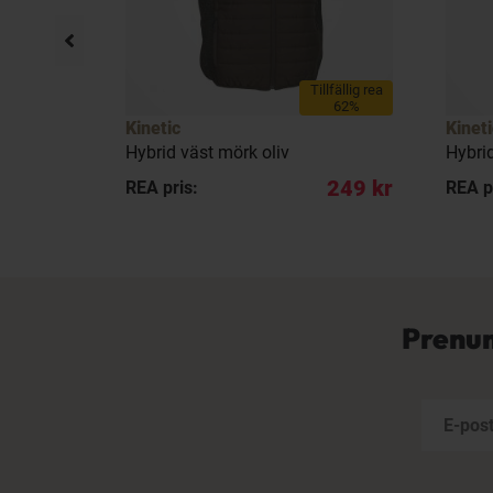
llfällig rea
Tillfällig rea
11%
62%
Kinetic
Kineti
Hybrid väst mörk oliv
Hybri
798 kr
249 kr
REA pris:
REA p
Prenum