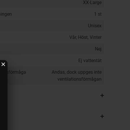
XX-Large
ningen
1 st
Unisex
Vår, Höst, Vinter
Nej
Ej vattentät
×
ationsförmåga
Andas, dock uppges inte
ventilationsförmågan