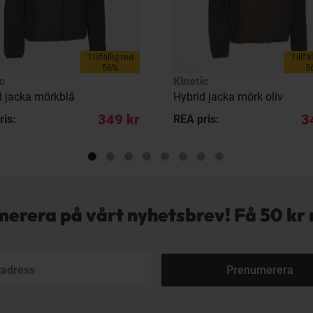
Tillfällig rea
Tillfä
56%
5
c
Kinetic
d jacka mörkblå
Hybrid jacka mörk oliv
349 kr
3
ris:
REA pris:
erera på vårt nyhetsbrev! Få
50 kr 
Prenumerera