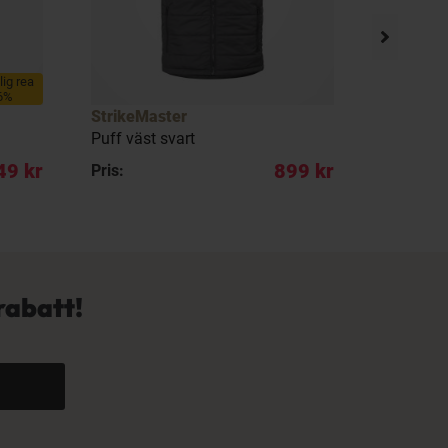
llig rea
6%
StrikeMaster
Savage 
Puff väst svart
Ripple Qu
49 kr
899 kr
Pris:
REA pris:
rabatt!