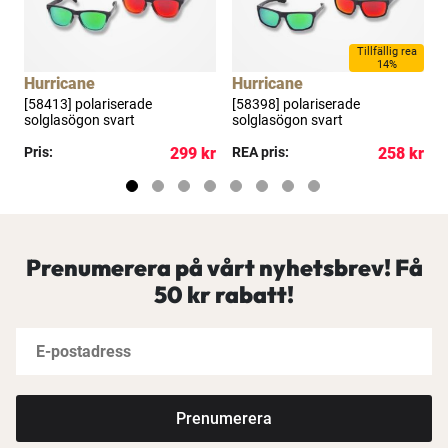
Tillfällig rea
14%
Hurricane
Hurricane
[58413] polariserade
[58398] polariserade
S
solglasögon svart
solglasögon svart
s
kr
Pris:
299 kr
REA pris:
258 kr
R
Prenumerera på vårt nyhetsbrev! Få
50 kr rabatt!
Prenumerera