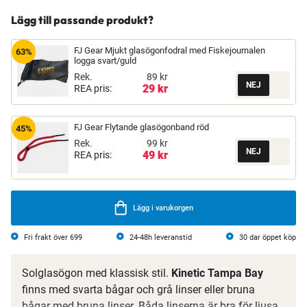
Lägg till passande produkt?
FJ Gear Mjukt glasögonfodral med Fiskejournalen
63%
logga svart/guld
Rek.
89 kr
29 kr
REA pris:
FJ Gear Flytande glasögonband röd
45%
Rek.
99 kr
49 kr
REA pris:
Lägg i varukorgen
Fri frakt över 699
24-48h leveranstid
30 dar öppet köp
Solglasögon med klassisk stil.
Kinetic Tampa Bay
finns med svarta bågar och grå linser eller bruna
bågar med bruna linser. Båda linserna är bra för ljusa