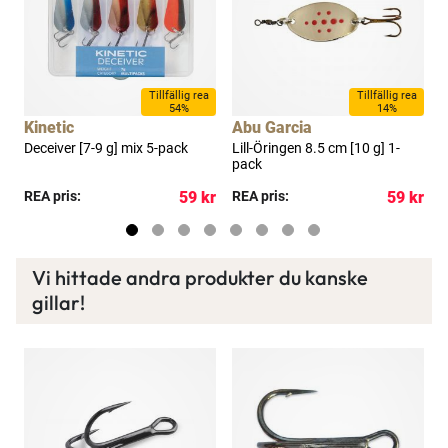
a
Tillfällig rea
Tillfällig rea
54%
14%
Kinetic
Abu Garcia
Deceiver [7-9 g] mix 5-pack
Lill-Öringen 8.5 cm [10 g] 1-
L
pack
1
x
kr
REA pris:
59 kr
REA pris:
59 kr
R
Vi hittade andra produkter du kanske
gillar!