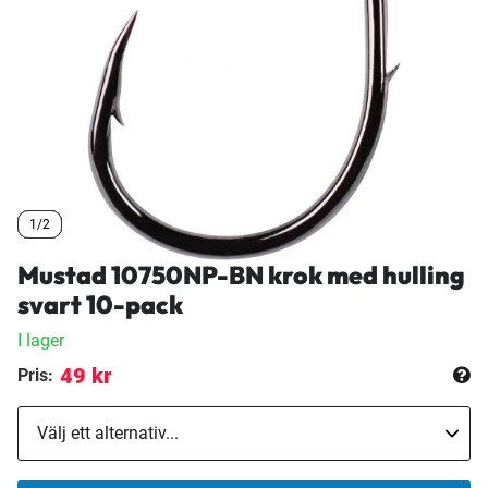
1/2
1/2
1/2
Mustad 10750NP-BN krok med hulling
svart 10-pack
I lager
49 kr
Pris: