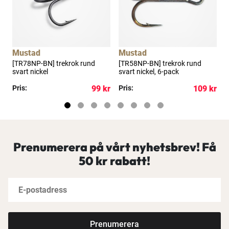
Mustad
Mustad
k
[TR78NP-BN] trekrok rund
[TR58NP-BN] trekrok rund
K
svart nickel
svart nickel, 6-pack
kr
Pris:
99 kr
Pris:
109 kr
P
Prenumerera på vårt nyhetsbrev! Få
50 kr rabatt!
Prenumerera