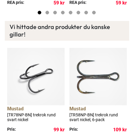
kr
REA pris:
59 kr
REA pris:
59 kr
R
Vi hittade andra produkter du kanske
gillar!
Mustad
Mustad
k
[TR78NP-BN] trekrok rund
[TR58NP-BN] trekrok rund
K
svart nickel
svart nickel, 6-pack
kr
Pris:
99 kr
Pris:
109 kr
P