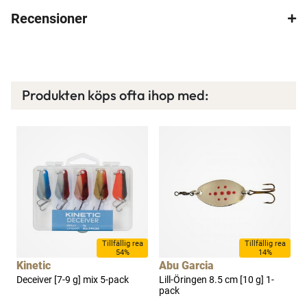
Recensioner
Spana in FJ Max
Ett exklusivt medlemskap med många förmåner.
Bättre priser, fri frakt på alla ordrar, bonuscheck
varje månad och mycket mer. Spara tusenlappar
Produkten köps ofta ihop med:
idag!
Läs mer här
a
Tillfällig rea
Tillfällig rea
54%
14%
Kinetic
Abu Garcia
Deceiver [7-9 g] mix 5-pack
Lill-Öringen 8.5 cm [10 g] 1-
L
pack
1
x