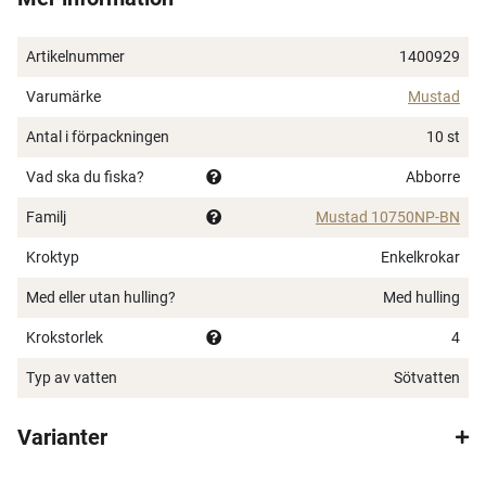
Artikelnummer
1400929
Varumärke
Mustad
Antal i förpackningen
10 st
Vad ska du fiska?
Abborre
Familj
Mustad 10750NP-BN
Kroktyp
Enkelkrokar
Med eller utan hulling?
Med hulling
Krokstorlek
4
×
Typ av vatten
Sötvatten
Varianter