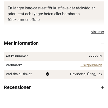
Ett längre long-cast-set för kustfiske där räckvidd är
prioriterat och tyngre beten eller bombarda
förekommer oftare.
Myran Eciton Spin haspelspö 10' 15-40 g
är spöt i
Visa mer
paketet och sätter tonen för användningsområdet.
Mer information
Shimano Catana FE 4000 haspelrulle inkl. Powerpro
flätlina 0.190 mm
är vald som mest rimlig storlek till
just den här kastvikten och längden inom det här
Artikelnummer
9999252
underlaget.
Varumärke
Fiskejournalen
Vad ska du fiska?
Havsöring, Öring, Lax
Recensioner