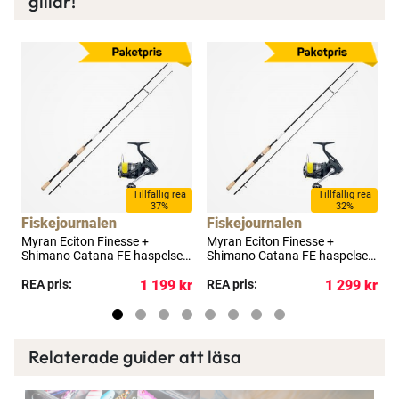
gillar!
a
Tillfällig rea
Tillfällig rea
37%
32%
Fiskejournalen
Fiskejournalen
F
Myran Eciton Finesse +
Myran Eciton Finesse +
M
Shimano Catana FE haspelset
Shimano Catana FE haspelset
S
9' 10-30 g
8' 35-100 g
8
kr
REA pris:
1 199 kr
REA pris:
1 299 kr
R
Relaterade guider att läsa