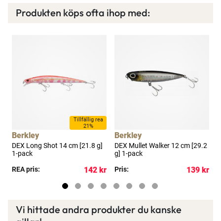
Produkten köps ofta ihop med:
Tillfällig rea
21%
Berkley
Berkley
B
DEX Long Shot 14 cm [21.8 g]
DEX Mullet Walker 12 cm [29.2
D
1-pack
g] 1-pack
1
kr
REA pris:
142 kr
Pris:
139 kr
R
Vi hittade andra produkter du kanske