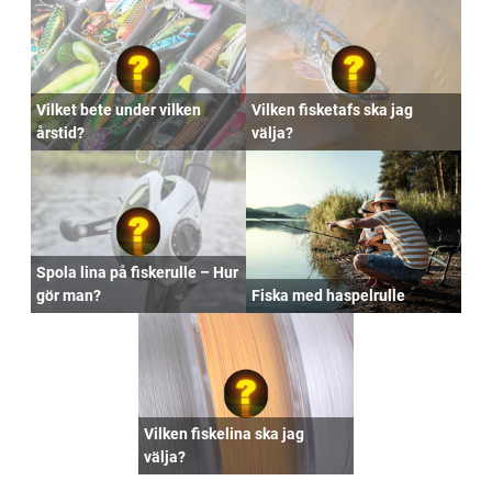
Vilket bete under vilken
Vilken fisketafs ska jag
årstid?
välja?
Spola lina på fiskerulle – Hur
gör man?
Fiska med haspelrulle
Vilken fiskelina ska jag
välja?