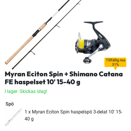
Tillfällig rea
31%
Myran Eciton Spin + Shimano Catana
FE haspelset 10' 15-40 g
I lager
- Skickas idag!
Spö
1 x Myran Eciton Spin haspelspö 3-delat 10' 15-
40 g