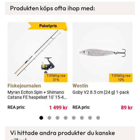
Produkten köps ofta ihop med:
×
Spana in FJ Max
Tillfällig rea
Tillfällig rea
31%
10%
Ett exklusivt medlemskap med många förmåner.
Fiskejournalen
Westin
Myran Eciton Spin + Shimano
Goby V2 8.5 cm [24 g] 1-pack
G
Bättre priser, fri frakt på alla ordrar, bonuscheck
Catana FE haspelset 10' 15-40
varje månad och mycket mer. Spara tusenlappar
g
kr
REA pris:
1 499 kr
REA pris:
89 kr
R
idag!
Läs mer här
Vi hittade andra produkter du kanske