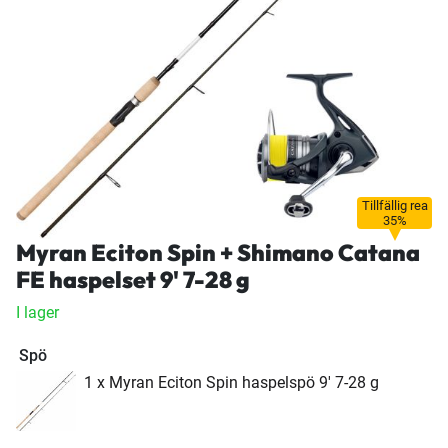
Tillfällig rea
35%
Myran Eciton Spin + Shimano Catana
FE haspelset 9' 7-28 g
I lager
Spö
1 x Myran Eciton Spin haspelspö 9' 7-28 g