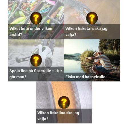
Vilket bete under vilken
Vilken fisketafs ska jag
årstid?
välja?
Spola lina på fiskerulle – Hur
gör man?
Fiska med haspelrulle
Vilken fiskelina ska jag
välja?