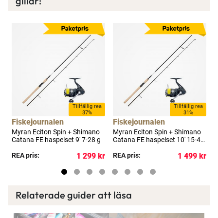
gillar!
a
Tillfällig rea
Tillfällig rea
37%
31%
Fiskejournalen
Fiskejournalen
F
Myran Eciton Spin + Shimano
Myran Eciton Spin + Shimano
M
t
Catana FE haspelset 9' 7-28 g
Catana FE haspelset 10' 15-40
C
g
g
kr
REA pris:
1 299 kr
REA pris:
1 499 kr
R
Relaterade guider att läsa