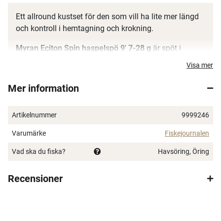
Ett allround kustset för den som vill ha lite mer längd
och kontroll i hemtagning och krokning.
Myran Eciton Spin haspelspö 9' 7-28 g
är spöt i
paketet och sätter tonen för användningsområdet.
Visa mer
Shimano Catana FE C3000 haspelrulle inkl. Powerpro
Mer information
flätlina 0.190 mm
är vald som mest rimlig storlek till
just den här kastvikten och längden inom det här
underlaget.
Artikelnummer
9999246
Varumärke
Fiskejournalen
Vad ska du fiska?
Havsöring, Öring
Recensioner