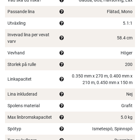
Passande lina
Flätad, Mono
Utväxling
5.1:1
Invevad lina per vevat
58.4 cm
varv
Vevhand
Höger
Storlek på rulle
200
0.350 mm x 270 m, 0.400 mm x
Linkapacitet
210 m, 0.450 mm x 150 m
Lina inkluderad
Nej
Spolens material
Grafit
Max linbromskapacitet
5.0 kg
Spötyp
Ismetespö, Spinnspö