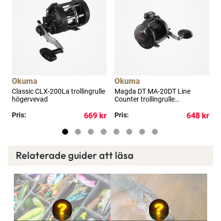
a
Okuma
Okuma
Classic CLX-200La trollingrulle
Magda DT MA-20DT Line
M
högervevad
Counter trollingrulle
C
högervevad
h
kr
Pris:
669 kr
Pris:
648 kr
P
Relaterade guider att läsa