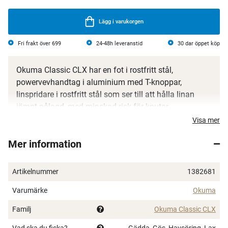
Lägg i varukorgen
Fri frakt över 699
24-48h leveranstid
30 dar öppet köp
Okuma Classic CLX har en fot i rostfritt stål,
powervevhandtag i aluminium med T-knoppar,
linspridare i rostfritt stål som ser till att hålla linan
jämnt pålagd, med minskad risk för knutar.
Visa mer
Lätt korrosionsfritt hus och sidoplattor i grafit
Grafitram
Mer information
Rullfot i rostfritt stål
Följsam och stark Rulidium-broms med flera
Artikelnummer
1382681
bromsskivor
Självsmörjande kugghjul
Varumärke
Okuma
Aluminiumvev med T-knopp
Familj
Okuma Classic CLX
Linspridare i rostfritt stål
Vad ska du fiska?
Gädda, Gös, Havsöring, Lax