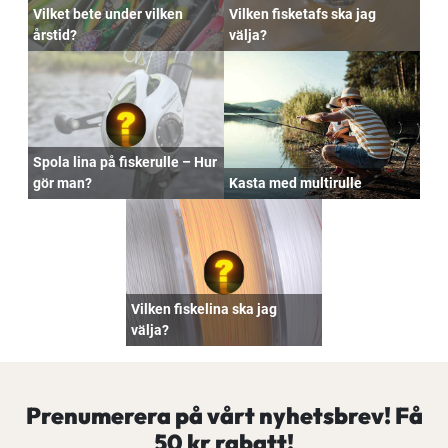
Vilket bete under vilken
Vilken fisketafs ska jag
årstid?
välja?
Spola lina på fiskerulle – Hur
gör man?
Kasta med multirulle
Vilken fiskelina ska jag
välja?
Prenumerera på vårt nyhetsbrev! Få
50 kr rabatt!