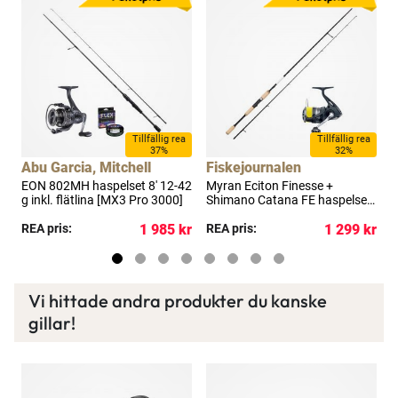
Ett exklusivt medlemskap med många förmåner.
Bättre priser, fri frakt på alla ordrar, bonuscheck
varje månad och mycket mer. Spara tusenlappar
idag!
Läs mer här
a
Tillfällig rea
Tillfällig rea
37%
32%
Abu Garcia, Mitchell
Fiskejournalen
0-
EON 802MH haspelset 8' 12-42
Myran Eciton Finesse +
Br
g inkl. flätlina [MX3 Pro 3000]
Shimano Catana FE haspelset
h
7'6" 20-60 g
f
kr
REA pris:
1 985 kr
REA pris:
1 299 kr
R
Vi hittade andra produkter du kanske
gillar!