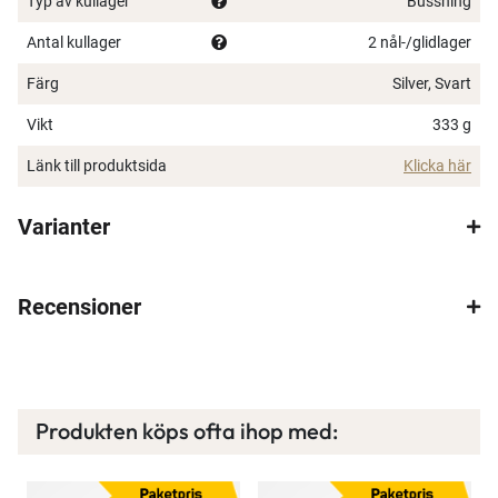
Typ av kullager
Bussning
Antal kullager
2 nål-/glidlager
Färg
Silver, Svart
Vikt
333 g
Länk till produktsida
Klicka här
Varianter
×
Recensioner
Produkten köps ofta ihop med:
Spana in FJ Max