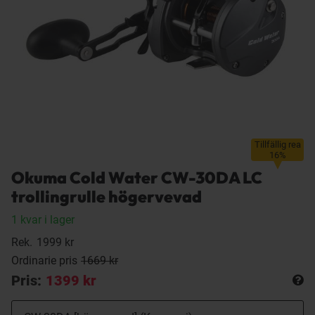
Tillfällig rea
16%
Okuma Cold Water CW-30DA LC
trollingrulle högervevad
1 kvar i lager
Rek.
1999 kr
Ordinarie pris
1669 kr
Pris:
1399 kr