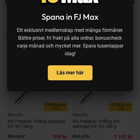
Recensioner
Spana in FJ Max
Ett exklusivt medlemskap med många förmåner.
Produkten köps ofta ihop med:
Bättre priser, fri frakt på alla ordrar, bonuscheck
varje månad och mycket mer. Spara tusenlappar
idag!
Läs mer här
a
Tillfällig rea
Tillfällig rea
17%
24%
Westin
Westin
W2 Predator Trolling spinnspö
W3 Predator Trolling 3rd
S
8'6" 60-180 g
spinnspö 8'6" 60-180 g
s
kr
REA pris:
995 kr
REA pris:
1 147 kr
R