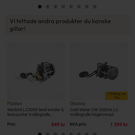
Vi hittade andra produkter du kanske
gillar!
Tillfällig rea
16%
Fladen
Okuma
Warbird LC3000 level winder &
Cold Water CW-30DHA LC
W
linecounter trollingrulle
trollingrulle högervevad
h
högervevad
kr
Pris:
849 kr
REA pris:
1 399 kr
P