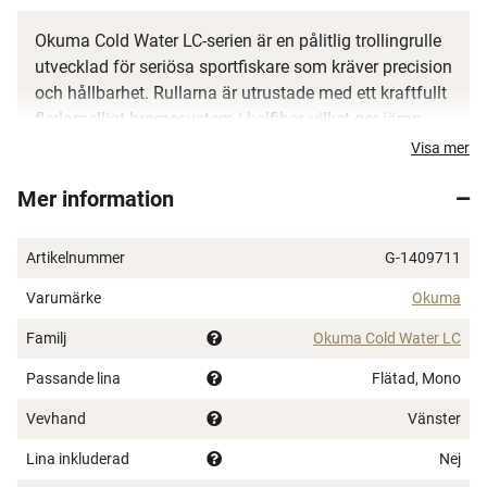
Okuma Cold Water LC-serien är en pålitlig trollingrulle
utvecklad för seriösa sportfiskare som kräver precision
och hållbarhet. Rullarna är utrustade med ett kraftfullt
flerlamelligt bromssystem i kolfiber, vilket ger jämn
och pålitlig bromsverkan även under hård belastning.
Visa mer
Den robusta ramen och sidoplattorna i
Mer information
korrosionsbeständig aluminium gör dem väl
anpassade för både sötvatten och saltvatten. Med en
integrerad linräknare i fot används rullarna för exakt
Artikelnummer
G-1409711
kontroll av fiskedjup och betesplacering, vilket är
Varumärke
Okuma
avgörande för framgångsrik trolling.
Familj
Okuma Cold Water LC
Modeller och specifikationer:
Passande lina
Flätad, Mono
1409711 – CW-20DA LC: Högervevad, utväxling
5.1:1, balanserad kraft och hastighet
Vevhand
Vänster
1409712 – CW-30DA LC: Högervevad, större
Lina inkluderad
Nej
linkapacitet för kraftigare fiske