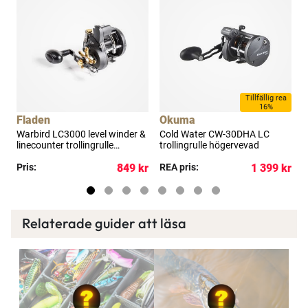
Tillfällig rea
16%
Fladen
Okuma
Warbird LC3000 level winder &
Cold Water CW-30DHA LC
W
linecounter trollingrulle
trollingrulle högervevad
h
högervevad
kr
Pris:
849 kr
REA pris:
1 399 kr
P
Relaterade guider att läsa