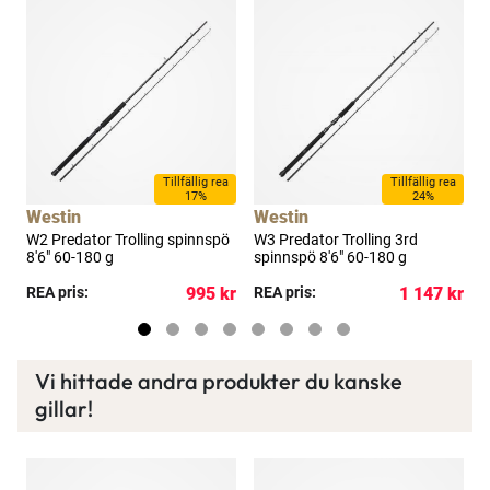
×
a
Tillfällig rea
Tillfällig rea
17%
24%
Spana in FJ Max
Westin
Westin
W2 Predator Trolling spinnspö
W3 Predator Trolling 3rd
S
Ett exklusivt medlemskap med många förmåner.
8'6" 60-180 g
spinnspö 8'6" 60-180 g
s
Bättre priser, fri frakt på alla ordrar, bonuscheck
kr
REA pris:
995 kr
REA pris:
1 147 kr
R
varje månad och mycket mer. Spara tusenlappar
idag!
Vi hittade andra produkter du kanske
gillar!
Läs mer här