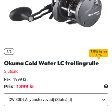
Tillfällig rea
1/2
1/2
1/2
16%
Okuma Cold Water LC trollingrulle
Slutsåld
Rek.
1999 kr
Pris:
1399 kr