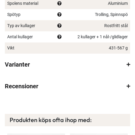
1409713 – CW-30DHA LC: Högervevad, extra
Spolens material
Aluminium
kraftfull modell för större fiskar
Spötyp
Trolling, Spinnspö
1409714 – CW-30DLA LC: Vänstervevad, samma
prestanda för dem som föredrar att veva med
Typ av kullager
Rostfritt stål
vänster hand
Antal kullager
2 kullager + 1 nål-/glidlager
Kraftfullt flerlamelligt bromssystem i kolfiber för
jämn bromsverkan
Vikt
431-567 g
Korrosionsbeständig aluminiumram och sidoplattor
för lång hållbarhet
Varianter
Linräknare i fot för exakt kontroll över betesdjup
Finns i flera modeller: höger- och vänstervevade
alternativ
Recensioner
CW-30DHA med extra linkapacitet för kraftfullt fiske
Perfekt för trolling efter arter som lax, gädda och
gös
Produkten köps ofta ihop med: