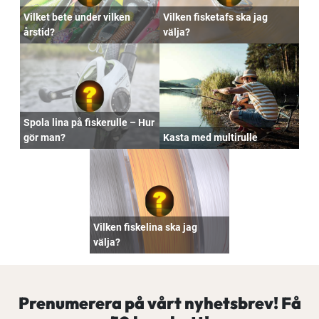
Vilket bete under vilken
Vilken fisketafs ska jag
årstid?
välja?
Spola lina på fiskerulle – Hur
gör man?
Kasta med multirulle
Vilken fiskelina ska jag
välja?
Prenumerera på vårt nyhetsbrev! Få