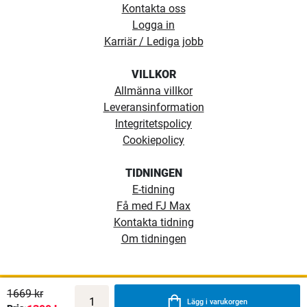
Kontakta oss
Logga in
Karriär / Lediga jobb
VILLKOR
Allmänna villkor
Leveransinformation
Integritetspolicy
Cookiepolicy
TIDNINGEN
E-tidning
Få med FJ Max
Kontakta tidning
Om tidningen
1669 kr
Lägg i varukorgen