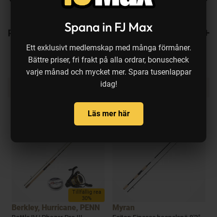
Spana in FJ Max
Recensioner
Ett exklusivt medlemskap med många förmåner.
Bättre priser, fri frakt på alla ordrar, bonuscheck
varje månad och mycket mer. Spara tusenlappar
idag!
Produkten köps ofta ihop med:
Läs mer här
a
Tillfällig rea
30%
Berkley, Hurricane, PENN
Myran