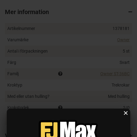
en laserslipad keramisk krokspets, denna krok
Mer information
kommer aldrig att svika. Super Needle Point och Black
Chrome finish.
Artikelnummer
1378181
Standardkork på många Jerk- och Crankbaits
Super Needle Point - laserslipad keramisk krokspets
Varumärke
Owner
Micro hulling (barbed)
Antal i förpackningen
5 st
Ovalt öga
Svart krom finish för bra korrosionsmotstånd
Färg
Svart
Familj
Owner ST-36BC
Kroktyp
Trekrokar
Med eller utan hulling?
Med hulling
Krokstorlek
2/0
×
Typ av vatten
Saltvatten, Sötvatten
Varianter