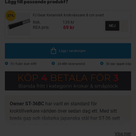
Lägg till passande produkt?
FJ Gear Keramisk krokvässare 8 cm svart
37%
Rek.
139 kr
69 kr
REA pris:
Lägg i varukorgen
Fri frakt över 699
24-48h leveranstid
30 dar öppet köp
Owner ST-36BC
har varit en standard för
kroktillverkare världen över sedan dag ett. Med sitt
breda gap och råstarka japanska stål har ST-36 sett
allt från gädda till mal så som stora laxar och öringar.
Denna trekrok är tillverkad i högsta kvalitetsstål med
Visa mer