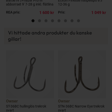
Battle IV | Phazer Pro III
Eciton Finesse haspelspö 8'3"
E
abborrset 9' 7-28 g inkl. flätlina
12-36 g
1
kr
REA pris:
1 600 kr
Pris:
1 049 kr
P
Vi hittade andra produkter du kanske
gillar!
Owner
Owner
ST-36BC hullinglös trekrok
STN-36BC Narrow Eye trekrok
S
svart
svart