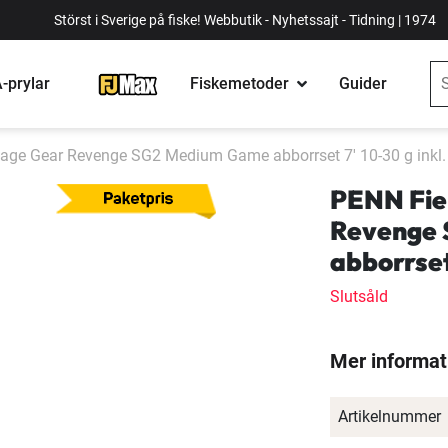
Störst i Sverige på fiske! Webbutik - Nyhetssajt - Tidning | 1974
-prylar
Fiskemetoder
Guider
vage Gear Revenge SG2 Medium Game abborrset 7' 10-30 g inkl. f
PENN Fie
Revenge
abborrset 
Slutsåld
Mer informat
Artikelnummer