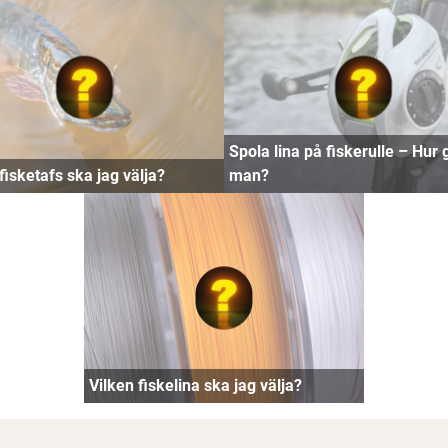
Spola lina på fiskerulle – Hur 
fisketafs ska jag välja?
man?
Vilken fiskelina ska jag välja?