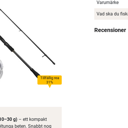
Varumärke
Vad ska du fis
Recensioner
Tillfällig rea
31%
10–30 g)
– ett kompakt
ltunga beten. Snabbt nog