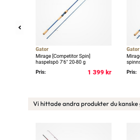
Gator
Gator
S 1-pack
Mirage [Competitor Spin]
Mirag
haspelspö 7'6" 20-80 g
spinn
129 kr
1 399 kr
Pris:
Pris:
Vi hittade andra produkter du kanske g