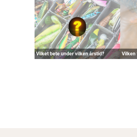
Vilket bete under vilken årstid?
Vilken 