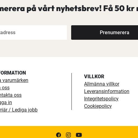
erera på vårt nyhetsbrev! Få
50 kr 
Prenumerera
FORMATION
VILLKOR
a varumärken
Allmänna villkor
 oss
Leveransinformation
ntakta oss
Integritetspolicy
gga in
Cookiepolicy
riär / Lediga jobb