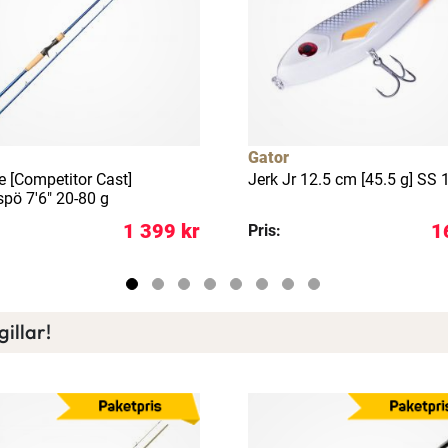
Gator
e [Competitor Cast]
Jerk Jr 12.5 cm [45.5 g] SS 
spö 7'6" 20-80 g
Spana in FJ Max
1 399 kr
1
Pris:
Ett exklusivt medlemskap med många förmåner.
Bättre priser, fri frakt på alla ordrar, bonuscheck varje månad
och mycket mer. Spara tusenlappar idag!
illar!
Läs mer här