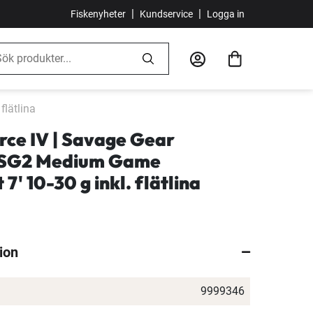
|
|
Fiskenyheter
Kundservice
Logga in
lätlina
rce IV | Savage Gear
 SG2 Medium Game
7' 10-30 g inkl. flätlina
ion
9999346