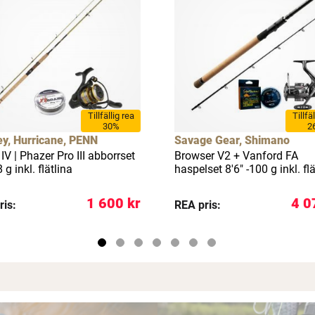
Tillfällig rea
Tillfä
30%
2
ey, Hurricane, PENN
Savage Gear, Shimano
 IV | Phazer Pro III abborrset
Browser V2 + Vanford FA
 g inkl. flätlina
haspelset 8'6" -100 g inkl. flä
1 600 kr
4 0
ris:
REA pris: