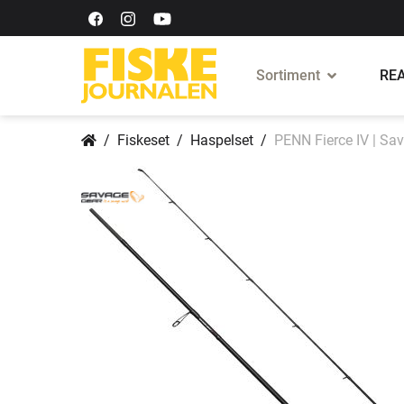
Sortiment
REA
Fiskeset
Haspelset
PENN Fierce IV | Sa