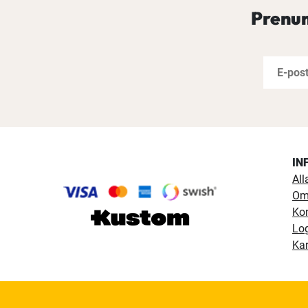
Prenum
IN
All
Om
Ko
Lo
Kar