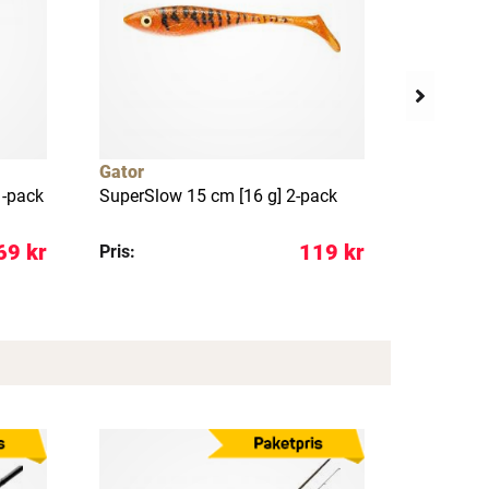
×
Gator
Westin
1-pack
SuperSlow 15 cm [16 g] 2-pack
Gift Box
favorites
69 kr
119 kr
Pris:
Pris: