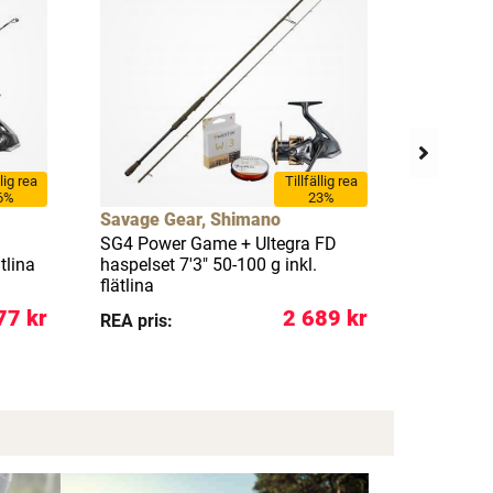
llig rea
Tillfällig rea
6%
23%
Savage Gear, Shimano
Savage 
SG4 Power Game + Ultegra FD
SG4 Powe
tlina
haspelset 7'3" 50-100 g inkl.
haspelset
flätlina
flätlina
77 kr
2 689 kr
REA pris:
REA pris: