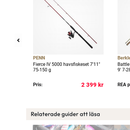
llfällig rea
19%
PENN
Berkl
7'6" 5-25
Fierce IV 5000 havsfiskeset 7'11"
Battle
75-150 g
9' 7-28
 898 kr
2 399 kr
Pris:
REA p
Relaterade guider att läsa