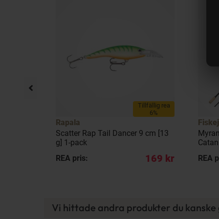
llfällig rea
Tillfällig rea
20%
6%
Rapala
Fiske
 g] 1-pack
Scatter Rap Tail Dancer 9 cm [13
Myran
g] 1-pack
Catan
79 kr
169 kr
REA pris:
REA p
Vi hittade andra produkter du kanske g