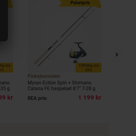
llig rea
Tillfällig rea
6%
35%
Fiskejournalen
Fiskejou
imano
Myran Eciton Spin + Shimano
Myran Ec
-35 g
Catana FE haspelset 8'7" 7-28 g
Catana FE
99 kr
1 199 kr
REA pris:
REA pris: