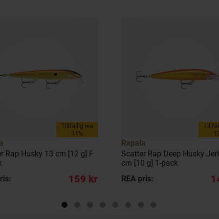
Tillfällig rea
Tillfä
11%
1
a
Rapala
er Rap Husky 13 cm [12 g] F
Scatter Rap Deep Husky Jer
k
cm [10 g] 1-pack
159 kr
1
ris:
REA pris: