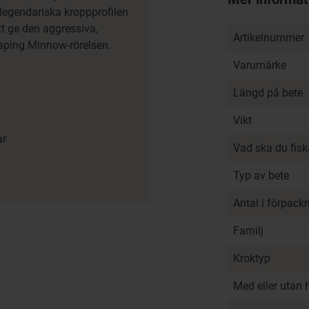
 legendariska kroppprofilen
att ge den aggressiva,
Artikelnummer
aping Minnow-rörelsen.
Varumärke
Längd på bete
Vikt
ar
Vad ska du fis
Typ av bete
Antal i förpack
Familj
Kroktyp
Med eller utan 