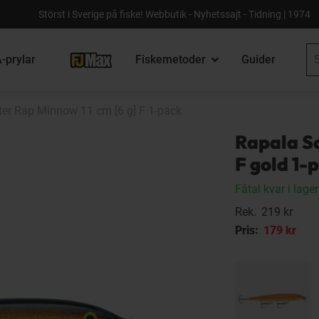
Störst i Sverige på fiske! Webbutik - Nyhetssajt - Tidning | 1974
-prylar
Fiskemetoder
Guider
ter Rap Minnow 11 cm [6 g] F 1-pack
Rapala Sc
F gold 1-
Fåtal kvar i lager
Rek.
219 kr
Pris:
179 kr