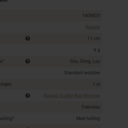
1409823
Rapala
11 cm
6 g
ka?
Gös, Öring, Lax
Standard wobbler
ningen
1 st
Rapala Scatter Rap Minnow
Trekrokar
hulling?
Med hulling