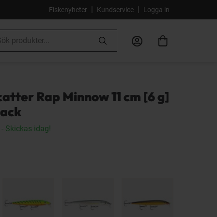
|
|
Fiskenyheter
Kundservice
Logga in
atter Rap Minnow 11 cm [6 g]
pack
- Skickas idag!