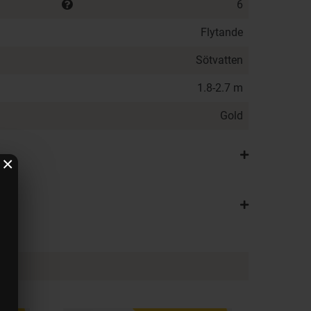
6
Flytande
Sötvatten
1.8-2.7 m
Gold
×