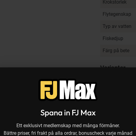
Krokstorlek
Flytegenskap
Typ av vatten
Fiskedjup
Färg på bete
Varianter
Recensioner
Spana in FJ Max
Ett exklusivt medlemskap med många förmåner.
Bättre priser, fri frakt på alla ordrar, bonuscheck varje månad