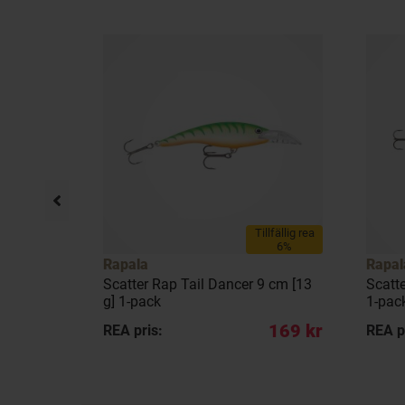
llfällig rea
Tillfällig rea
19%
6%
Rapala
Rapal
13 g] 1-
Scatter Rap Tail Dancer 9 cm [13
Scatt
g] 1-pack
1-pac
129 kr
169 kr
REA pris:
REA p