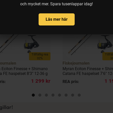
och mycket mer. Spara tusenlappar idag!
Läs mer här
Tillfällig rea
Tillfä
32%
3
journalen
Fiskejournalen
 Eciton Finesse + Shimano
Myran Eciton Finesse + Sh
a FE haspelset 8'3" 12-36 g
Catana FE haspelset 7'6" 12
1 299 kr
1 1
ris:
REA pris:
illar!