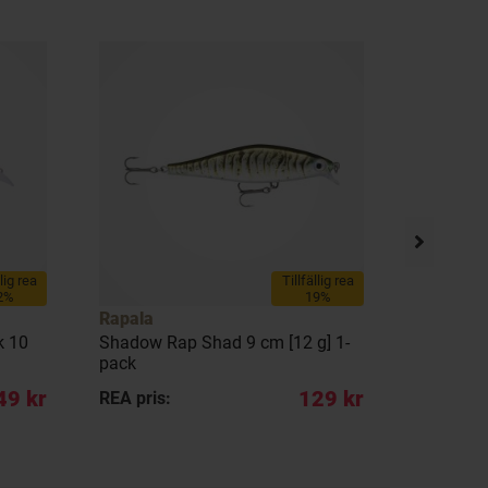
llig rea
Tillfällig rea
2%
19%
Rapala
Rapala
k 10
Shadow Rap Shad 9 cm [12 g] 1-
Shadow R
pack
49 kr
129 kr
REA pris:
REA pris: