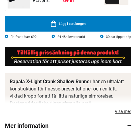
69 kr
REA pris:
Lägg i varukorgen
Fri frakt över 699
24-48h leveranstid
30 dar öppet köp
Rapala X-Light Crank Shallow Runner
har en ultralätt
konstruktion för finesse-presentationer och en lätt,
viktad kropp för att få lätta naturliga simrörelser.
Designad för fiske riktat efter alla små
sötvattenspredatorer med en tight aktion och lockande
Visa mer
ljud från rasselkammaren.. X-Light Crank passar för
Mer information
många olika tekniker med sitt lockande
rörelsemönster. Betet kommer i en rad detaljerade