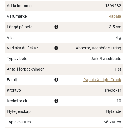
färger i både naturtrogna och attraktionsfärger.
Artikelnummer
1399282
2 st VMC 4651 BN trekrok stl. 10
Varumärke
Rapala
Flytande
Längd på bete
3.5 cm
Djupgående: 0,9 meter
Längd: 3,5 cm
Vikt
4 g
Vikt: 4 g
Vad ska du fiska?
Abborre, Regnbåge, Öring
Blyfri
Typ av bete
Jerk-/twitchbaits
Antal i förpackningen
1 st
Familj
Rapala X-Light Crank
×
Kroktyp
Trekrokar
Krokstorlek
10
Flytegenskap
Flytande
Typ av vatten
Sötvatten
Spana in FJ Max