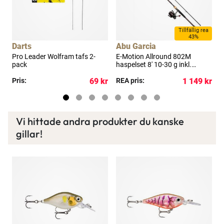
a
Tillfällig rea
43%
Darts
Abu Garcia
A
Pro Leader Wolfram tafs 2-
E-Motion Allround 802M
E
pack
haspelset 8' 10-30 g inkl.
h
flätlina
f
kr
Pris:
69 kr
REA pris:
1 149 kr
R
Vi hittade andra produkter du kanske
gillar!