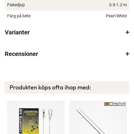
Fiskedjup
0.9-1.2 m
Ett exklusivt medlemskap med många förmåner.
Färg på bete
Pearl White
Bättre priser, fri frakt på alla ordrar, bonuscheck
varje månad och mycket mer. Spara tusenlappar
Varianter
idag!
Läs mer här
Recensioner
Produkten köps ofta ihop med: