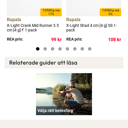
a
Tillfällig rea
Tillfällig rea
17%
9%
Rapala
Rapala
X-Light Crank Mid Runner 3.5
X-Light Shad 4 cm [4 g] SS 1-
C
cm [4 g] F 1-pack
pack
kr
REA pris:
99 kr
REA pris:
108 kr
R
Relaterade guider att läsa
Välja rätt betesfärg