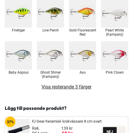
Firetiger
Live Perch
Gold Fluorescent
Pearl White
Red
(Kampanj)
Baby Aspius
Ghost Shiner
Ayu
Pink Clown
(Kampanj)
Visa resterande 3 färger
Lägg till passande produkt?
FJ Gear Keramisk krokvässare 8 cm svart
37%
Rek.
139 kr