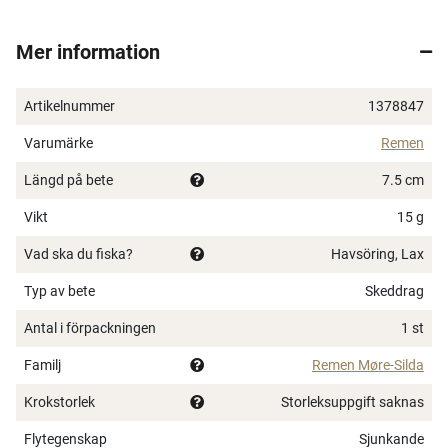
Mer information
Artikelnummer
1378847
Varumärke
Remen
Längd på bete
7.5 cm
Vikt
15 g
Vad ska du fiska?
Havsöring, Lax
Typ av bete
Skeddrag
Antal i förpackningen
1 st
Familj
Remen Møre-Silda
Krokstorlek
Storleksuppgift saknas
Flytegenskap
Sjunkande