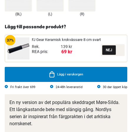
(BL)
(L)
(R)
Lägg till passande produkt?
FJ Gear Keramisk krokvässare 8 cm svart
37%
Rek.
139 kr
69 kr
REA pris:
Lägg i varukorgen
Fri frakt över 699
24-48h leveranstid
30 dar öppet köp
En ny version av det populära skeddraget Møre-Silda.
Ett långkastande bete med slängig gång. Nordlys
serien är inspirerat från färgprakten i det arktiska
norrskenet.