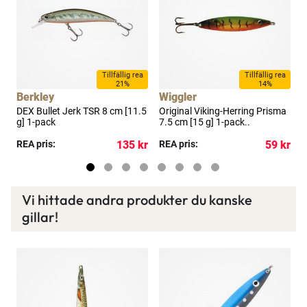
Spana in FJ Max
Ett exklusivt medlemskap med många förmåner.
Bättre priser, fri frakt på alla ordrar, bonuscheck
varje månad och mycket mer. Spara tusenlappar
a
Tillfällig rea
Tillfällig rea
21%
14%
idag!
Berkley
Wiggler
W
DEX Bullet Jerk TSR 8 cm [11.5
Original Viking-Herring Prisma
O
g] 1-pack
7.5 cm [15 g] 1-pack..
S
Läs mer här
kr
REA pris:
135 kr
REA pris:
59 kr
P
Vi hittade andra produkter du kanske
gillar!