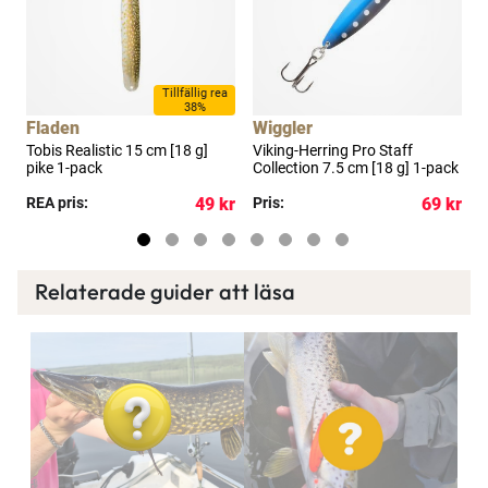
a
Tillfällig rea
38%
Fladen
Wiggler
W
Tobis Realistic 15 cm [18 g]
Viking-Herring Pro Staff
V
pike 1-pack
Collection 7.5 cm [18 g] 1-pack
C
kr
REA pris:
49 kr
Pris:
69 kr
R
Relaterade guider att läsa