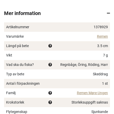
Mer information
Artikelnummer
1378929
Varumärke
Remen
Längd på bete
3.5 cm
Vikt
7 g
Vad ska du fiska?
Regnbåge, Öring, Röding, Harr
Typ av bete
Skeddrag
Antal i förpackningen
1 st
Familj
Remen Møre-Ungen
Krokstorlek
Storleksuppgift saknas
Flytegenskap
Sjunkande