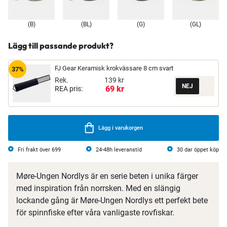
(B)
(BL)
(G)
(GL)
Lägg till passande produkt?
FJ Gear Keramisk krokvässare 8 cm svart
37%
Rek.
139 kr
69 kr
REA pris:
Lägg i varukorgen
Fri frakt över 699
24-48h leveranstid
30 dar öppet köp
Møre-Ungen Nordlys är en serie beten i unika färger
med inspiration från norrsken. Med en slängig
lockande gång är Møre-Ungen Nordlys ett perfekt bete
för spinnfiske efter våra vanligaste rovfiskar.