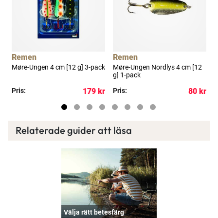
a
Remen
Remen
Møre-Ungen 4 cm [12 g] 3-pack
Møre-Ungen Nordlys 4 cm [12
M
g] 1-pack
g
kr
Pris:
179 kr
Pris:
80 kr
R
Relaterade guider att läsa
Välja rätt betesfärg