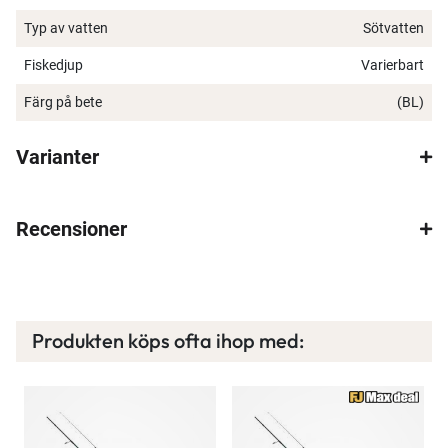
Typ av vatten
Sötvatten
Fiskedjup
Varierbart
×
Färg på bete
(BL)
Varianter
Recensioner
Spana in FJ Max
Ett exklusivt medlemskap med många förmåner.
Bättre priser, fri frakt på alla ordrar, bonuscheck
varje månad och mycket mer. Spara tusenlappar
Produkten köps ofta ihop med:
idag!
Läs mer här