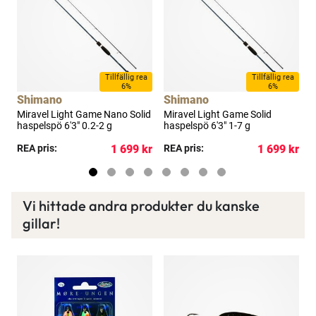
a
Tillfällig rea
Tillfällig rea
6%
6%
Shimano
Shimano
0
Miravel Light Game Nano Solid
Miravel Light Game Solid
M
haspelspö 6'3" 0.2-2 g
haspelspö 6'3" 1-7 g
5
kr
REA pris:
1 699 kr
REA pris:
1 699 kr
R
Vi hittade andra produkter du kanske
gillar!