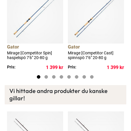
Läs mer här
Gator
Gator
Mirage [Competitor Spin]
Mirage [Competitor Cast]
J
haspelspö 7'6" 20-80 g
spinnspö 7'6" 20-80 g
p
kr
Pris:
1 399 kr
Pris:
1 399 kr
P
Vi hittade andra produkter du kanske
gillar!