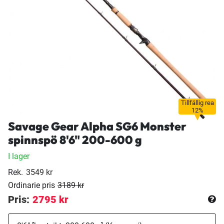
Tillfällig rea
12%
Savage Gear Alpha SG6 Monster
spinnspö 8'6" 200-600 g
I lager
Rek.
3549 kr
Ordinarie pris
3189 kr
Pris:
2795 kr