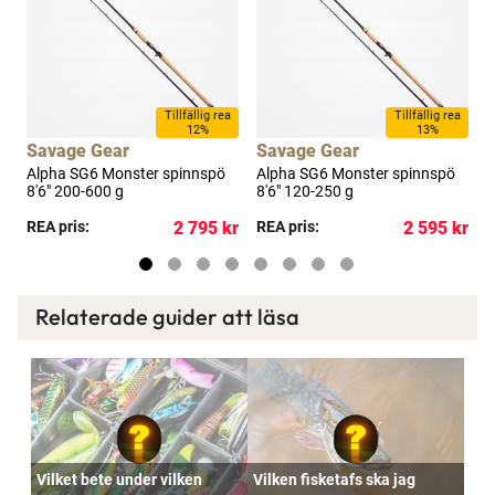
a
Tillfällig rea
Tillfällig rea
12%
13%
Savage Gear
Savage Gear
Alpha SG6 Monster spinnspö
Alpha SG6 Monster spinnspö
A
8'6" 200-600 g
8'6" 120-250 g
8
kr
REA pris:
2 795 kr
REA pris:
2 595 kr
R
Relaterade guider att läsa
Vilket bete under vilken
Vilken fisketafs ska jag