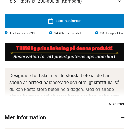
Lägg i varukorgen
Fri frakt över 699
24-48h leveranstid
30 dar öppet köp
Designade för fiske med de största betena, de här
spöna är perfekt balanserade och otroligt kraftfulla, så
du kan kasta stora beten hela dagen. Med en snabb
aktion kastar du enkelt stora beten och kan jobba hem
dem på rätt sätt. Den lätta klingan maximerar
Visa mer
kontrollen och registrerar minsta pet på betet. Toppat
Mer information
med SeaGuide-spöringar, Fuji-rullfäste och handtag i
premiumkork blir det här några av de bästa spöna på