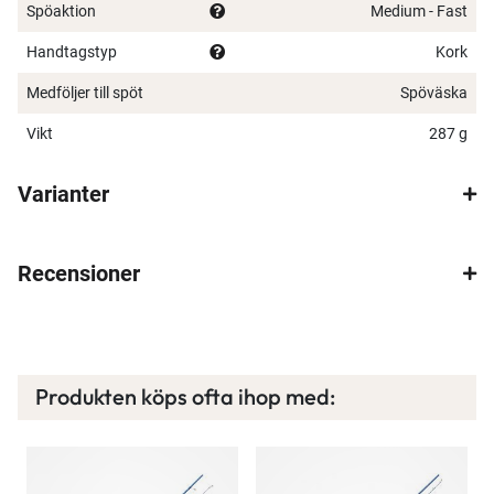
Spöaktion
Medium - Fast
Handtagstyp
Kork
Medföljer till spöt
Spöväska
Vikt
287 g
Varianter
×
Recensioner
Spana in FJ Max
Produkten köps ofta ihop med:
Ett exklusivt medlemskap med många förmåner.
Bättre priser, fri frakt på alla ordrar, bonuscheck
varje månad och mycket mer. Spara tusenlappar
idag!