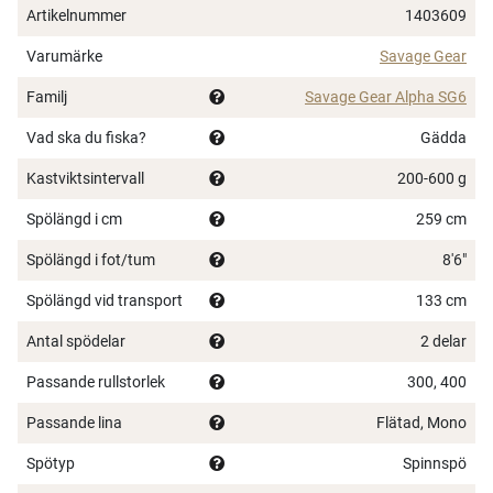
marknaden.
Artikelnummer
1403609
Designade för Savage Gears största beten
Varumärke
Savage Gear
FUJI-rullfäste
Familj
Savage Gear Alpha SG6
SeaGuide CCS-spöringar i rostfritt stål
Handtag i premiumkork
Vad ska du fiska?
Gädda
Responsiv och kraftfull klinga
Kastviktsintervall
200-600 g
Ready-to-fish-spöfodral
Japansk 30/40T Torayca kolfiberklinga
Spölängd i cm
259 cm
Spölängd i fot/tum
8'6"
Spölängd vid transport
133 cm
Antal spödelar
2 delar
Passande rullstorlek
300, 400
Passande lina
Flätad, Mono
Spötyp
Spinnspö