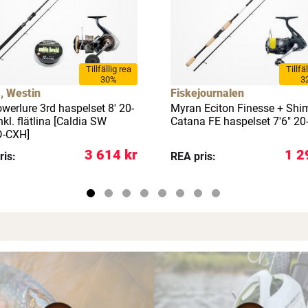
Tillfällig rea
Tillfä
30%
3
, Westin
Fiskejournalen
werlure 3rd haspelset 8' 20-
Myran Eciton Finesse + Sh
nkl. flätlina [Caldia SW
Catana FE haspelset 7'6" 20
-CXH]
3 614 kr
1 2
ris:
REA pris: