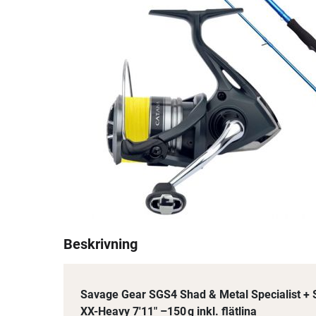
Beskrivning
Savage Gear SGS4 Shad & Metal Specialist +
XX-Heavy 7'11" –150 g inkl. flätlina