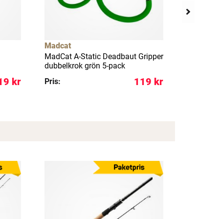
Madcat
Madcat
MadCat A-Static Deadbaut Gripper
MadCat Go
dubbelkrok grön 5-pack
#9/0 krok
19 kr
119 kr
Pris:
Pris: