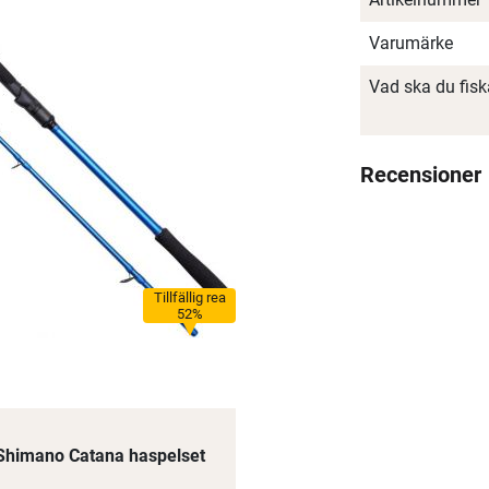
Varumärke
Vad ska du fis
Recensioner
Tillfällig rea
52%
 Shimano Catana haspelset