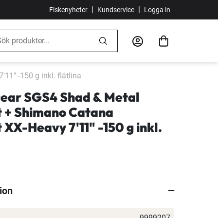
|
|
Fiskenyheter
Kundservice
Logga in
" -150 g inkl. flätlina
ear SGS4 Shad & Metal
t + Shimano Catana
 XX-Heavy 7'11" -150 g inkl.
ion
9999207