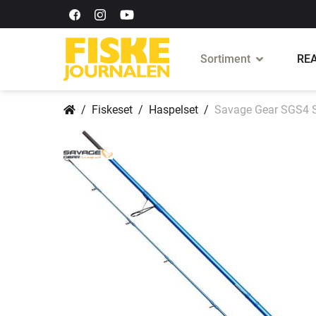
Sortiment
REA
Fiskeset
Haspelset
Savage Gear SGS4 Sh