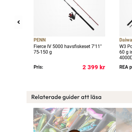
llfällig rea
32%
PENN
Daiwa
 Shimano
Fierce IV 5000 havsfiskeset 7'11"
W3 Po
 12-36 g
75-150 g
60 g i
4000D
 299 kr
2 399 kr
Pris:
REA p
Relaterade guider att läsa