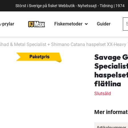
Störst i Sverige på fiske! Webbutik - Nyhetssajt - Tidning | 1974
-prylar
Fiskemetoder
Guider
ad & Metal Specialist + Shimano Catana haspelset XX-Heavy 7'11
Savage G
Specialis
haspelset
flätlina
Slutsåld
Mer informat
Artikelnummer