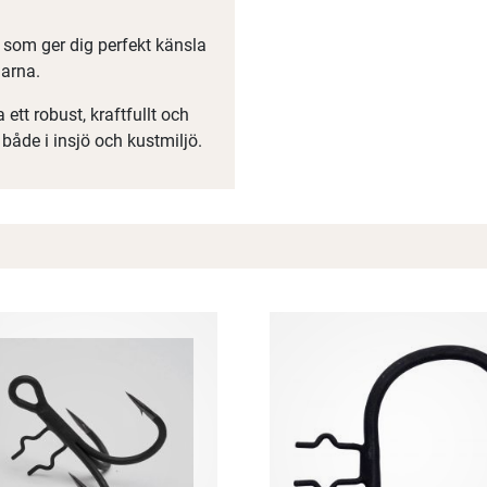
, som ger dig perfekt känsla
garna.
 ett robust, kraftfullt och
 både i insjö och kustmiljö.
Spana in FJ Max