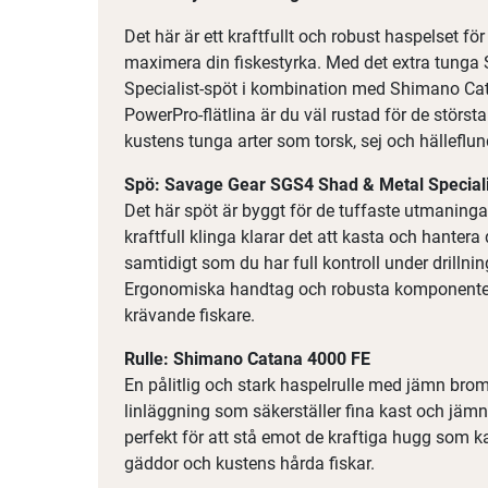
Det här är ett kraftfullt och robust haspelset för
maximera din fiskestyrka. Med det extra tung
Specialist-spöt i kombination med Shimano Ca
PowerPro-flätlina är du väl rustad för de störs
kustens tunga arter som torsk, sej och hälleflun
Spö: Savage Gear SGS4 Shad & Metal Specialis
Det här spöt är byggt för de tuffaste utmaning
kraftfull klinga klarar det att kasta och hanter
samtidigt som du har full kontroll under drillni
Ergonomiska handtag och robusta komponenter gö
krävande fiskare.
Rulle: Shimano Catana 4000 FE
En pålitlig och stark haspelrulle med jämn brom
linläggning som säkerställer fina kast och jäm
perfekt för att stå emot de kraftiga hugg som 
gäddor och kustens hårda fiskar.