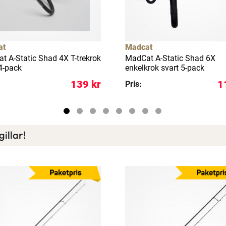
Ett exklusivt medlemskap med många förmåner.
Bättre priser, fri frakt på alla ordrar, bonuscheck varje månad
och mycket mer. Spara tusenlappar idag!
at
Madcat
Läs mer här
t A-Static Shad 4X T-trekrok
MadCat A-Static Shad 6X
4-pack
enkelkrok svart 5-pack
139 kr
1
Pris:
illar!