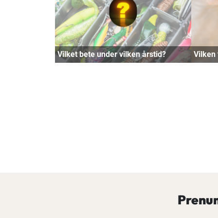
Vilket bete under vilken årstid?
Vilken 
Prenum