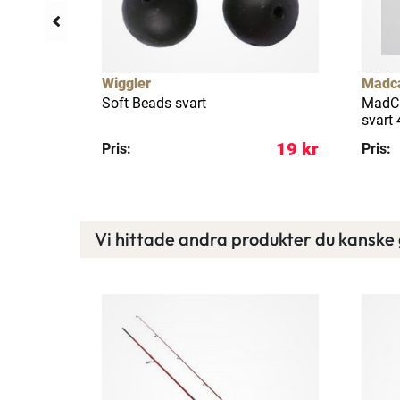
Wiggler
Madc
ata
Soft Beads svart
MadCa
svart 
29 kr
19 kr
Pris:
Pris:
Vi hittade andra produkter du kanske g