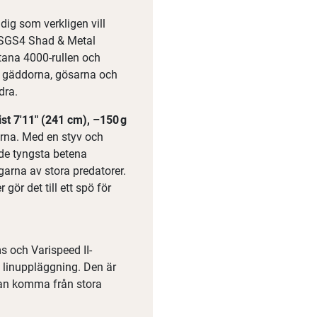
 dig som verkligen vill
a SGS4 Shad & Metal
tana 4000-rullen och
ta gäddorna, gösarna och
dra.
t 7'11" (241 cm), –150 g
arna. Med en styv och
a de tyngsta betena
ngarna av stora predatorer.
r det till ett spö för
s och Varispeed II-
n linuppläggning. Den är
kan komma från stora