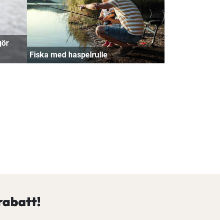
gör
Fiska med haspelrulle
rabatt!