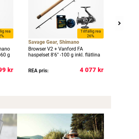
llig rea
Tillfällig rea
2%
26%
Savage Gear, Shimano
Berkley,
imano
Browser V2 + Vanford FA
Zilla Pik
-60 g
haspelset 8'6" -100 g inkl. flätlina
g inkl. fl
99 kr
4 077 kr
REA pris:
REA pris: