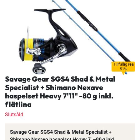
Tillfällig rea
51%
Savage Gear SGS4 Shad & Metal
Specialist + Shimano Nexave
haspelset Heavy 7'11" -80 g inkl.
flätlina
Slutsåld
Savage Gear SGS4 Shad & Metal Specialist +
Shimano Nexave haspelset Heavy 7' –80 g inkl.