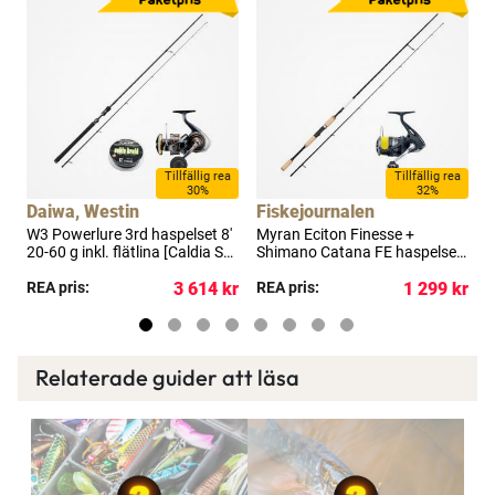
a
Tillfällig rea
Tillfällig rea
30%
32%
Daiwa, Westin
Fiskejournalen
F
W3 Powerlure 3rd haspelset 8'
Myran Eciton Finesse +
M
t
20-60 g inkl. flätlina [Caldia SW
Shimano Catana FE haspelset
S
4000D-CXH]
8'3" 12-36 g
7
kr
REA pris:
3 614 kr
REA pris:
1 299 kr
R
Relaterade guider att läsa