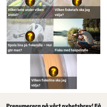
Vilket bete under vilken
Vilken fisketafs ska jag
årstid?
välja?
Spola lina på fiskerulle – Hur
gör man?
Fiska med haspelrulle
Vilken fiskelina ska jag
välja?
Prenumerera på vårt nyhetsbrev! Få