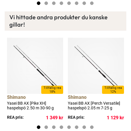
idag!
Vi hittade andra produkter du kanske
gillar!
Läs mer här
Tillfällig rea
Tillfällig rea
18%
12%
Shimano
Shimano
Yasei BB AX [Pike XH]
Yasei BB AX [Perch Versatile]
Y
haspelspö 2.50 m 30-90 g
haspelspö 2.05 m 7-25 g
V
1
kr
REA pris:
1 349 kr
REA pris:
1 129 kr
R