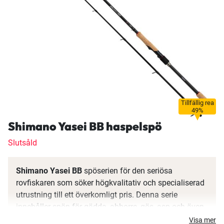
Tillfällig rea
49%
Shimano Yasei BB haspelspö
Slutsåld
Shimano Yasei BB
spöserien för den seriösa
rovfiskaren som söker högkvalitativ och specialiserad
utrustning till ett överkomligt pris. Denna serie
innehåller spön för gädda, abborre, gös, asp och även
specifika ändamål för street fishing.
Visa mer