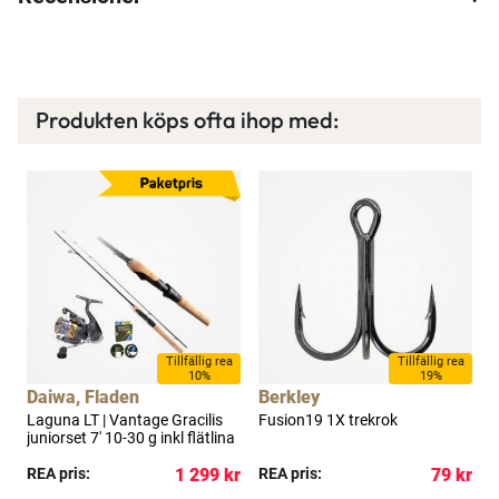
Produkten köps ofta ihop med:
×
a
Tillfällig rea
Tillfällig rea
10%
19%
Spana in FJ Max
Daiwa, Fladen
Berkley
 g
Laguna LT | Vantage Gracilis
Fusion19 1X trekrok
T
S
juniorset 7' 10-30 g inkl flätlina
h
Ett exklusivt medlemskap med många förmåner.
f
Bättre priser, fri frakt på alla ordrar, bonuscheck
kr
REA pris:
1 299 kr
REA pris:
79 kr
R
varje månad och mycket mer. Spara tusenlappar