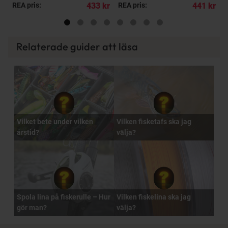
kr
REA pris:
433 kr
REA pris:
441 kr
R
Relaterade guider att läsa
Vilket bete under vilken
Vilken fisketafs ska jag
årstid?
välja?
Spola lina på fiskerulle – Hur
Vilken fiskelina ska jag
gör man?
välja?