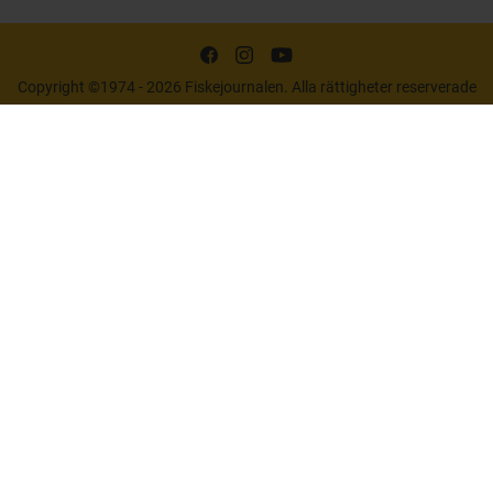
Copyright ©1974 - 2026 Fiskejournalen. Alla rättigheter reserverade