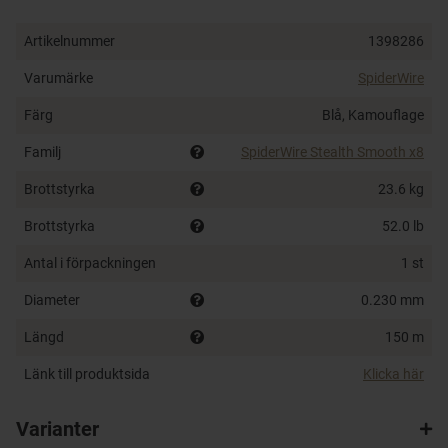
vanliga. Från ultratunna, men stålstarka 0,06 mm till
0,40 mm som håller för det mesta du kan tänka dig att
Artikelnummer
1398286
kroka. Finns i flera olika kulörer.
Varumärke
SpiderWire
Tunn coating för nötningstålighet
Färg
Blå, Kamouflage
Knutstark
Mjuk lina för långa kast
Familj
SpiderWire Stealth Smooth x8
8-trådig
Brottstyrka
23.6 kg
Otroligt populär lina till alla typer av spinnfiske
Brottstyrka
52.0 lb
Antal i förpackningen
1 st
Diameter
0.230 mm
Längd
150 m
Länk till produktsida
Klicka här
Varianter