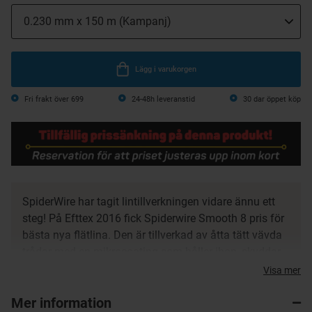
Lägg i varukorgen
Fri frakt över 699
24-48h leveranstid
30 dar öppet köp
SpiderWire har tagit lintillverkningen vidare ännu ett
steg! På Efttex 2016 fick Spiderwire Smooth 8 pris för
bästa nya flätlina. Den är tillverkad av åtta tätt vävda
trådar med en mikrocoating som håller ihop, skyddar
och gör linan rund och slät. Resultatet blir en riktigt
Visa mer
stum lina med extremt hög hållbarhet, fantastiska
Mer information
kastegenskaper och nötningstålighet utöver det