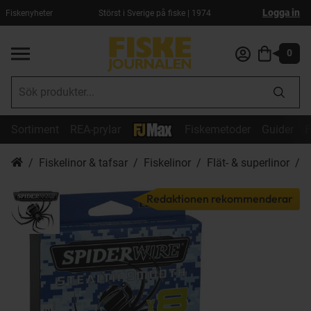
Logga in
Fiskenyheter
Störst i Sverige på fiske | 1974
0
Sortiment
REA-prylar
Fiskemetoder
Guider
F
Fiskelinor & tafsar
Fiskelinor
Flät- & superlinor
S
Redaktionen rekommenderar