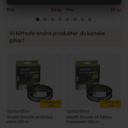
Lip 10 cm [10.5 g] 1-pack
Lip 10 cm [10 g] 1-pack
kr
Pris:
99 kr
Pris:
99 kr
P
Vi hittade andra produkter du kanske
gillar!
a
Tillfällig rea
Tillfällig rea
18%
18%
SpiderWire
SpiderWire
S
e
Stealth Smooth x8 flätlina
Stealth Smooth x8 flätlina
S
camo 300 m
translucent 300 m
m