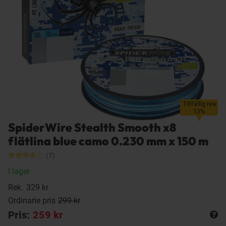
Tillfällig rea
13%
SpiderWire Stealth Smooth x8
flätlina blue camo 0.230 mm x 150 m
(7)
I lager
Rek.
329 kr
Ordinarie pris
299 kr
Pris:
259 kr