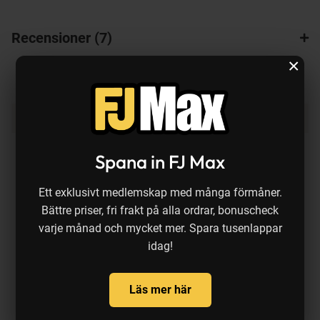
Recensioner
7
×
Produkten köps ofta ihop med:
Spana in FJ Max
Ett exklusivt medlemskap med många förmåner.
Bättre priser, fri frakt på alla ordrar, bonuscheck
varje månad och mycket mer. Spara tusenlappar
idag!
Läs mer här
Fladen
Fladen
P
Maxximus JRK Munchy Long
Maxximus JRK Munchy Short
F