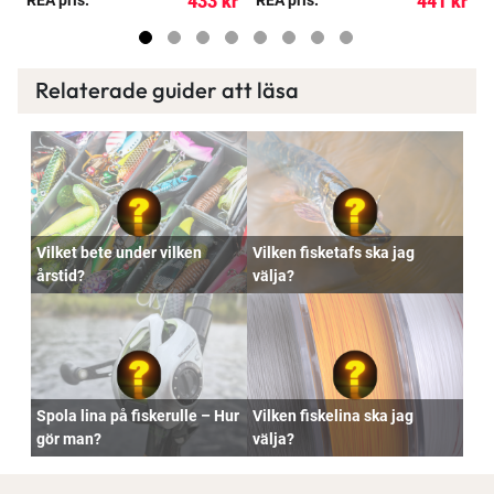
kr
433 kr
441 kr
Relaterade guider att läsa
Vilket bete under vilken
Vilken fisketafs ska jag
årstid?
välja?
Spola lina på fiskerulle – Hur
Vilken fiskelina ska jag
gör man?
välja?