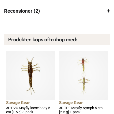
Recensioner
2
×
Produkten köps ofta ihop med:
Spana in FJ Max
Ett exklusivt medlemskap med många förmåner.
Bättre priser, fri frakt på alla ordrar, bonuscheck
varje månad och mycket mer. Spara tusenlappar
idag!
a
Läs mer här
Savage Gear
Savage Gear
3D PVC Mayfly loose body 5
3D TPE Mayfly Nymph 5 cm
G
cm [1.5 g] 8-pack
[2.5 g] 1-pack
p