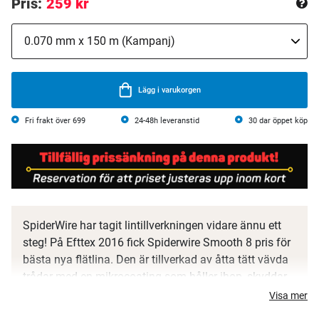
Pris:
259 kr
Lägg i varukorgen
Fri frakt över 699
24-48h leveranstid
30 dar öppet köp
SpiderWire har tagit lintillverkningen vidare ännu ett
steg! På Efttex 2016 fick Spiderwire Smooth 8 pris för
bästa nya flätlina. Den är tillverkad av åtta tätt vävda
trådar med en mikrocoating som håller ihop, skyddar
och gör linan rund och slät. Resultatet blir en riktigt
Visa mer
stum lina med extremt hög hållbarhet, fantastiska