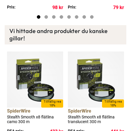
kr
Pris:
98 kr
Pris:
79 kr
R
Vi hittade andra produkter du kanske
gillar!
a
Tillfällig rea
Tillfällig rea
18%
18%
SpiderWire
SpiderWire
S
e
Stealth Smooth x8 flätlina
Stealth Smooth x8 flätlina
S
camo 300 m
translucent 300 m
m
REA pris:
REA pris:
R