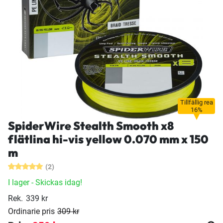
Tillfällig rea
16%
SpiderWire Stealth Smooth x8
flätlina hi-vis yellow 0.070 mm x 150
m
(2)
I lager
- Skickas idag!
Rek.
339 kr
Ordinarie pris
309 kr