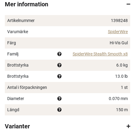
Mer information
kastegenskaper och nötningstålighet utöver det
vanliga. Från ultratunna, men stålstarka 0,06 mm till
0,40 mm som håller för det mesta du kan tänka dig att
Artikelnummer
1398248
kroka. Finns i flera olika kulörer.
Varumärke
SpiderWire
Tunn coating för nötningstålighet
Färg
Hi-Vis Gul
Knutstark
Mjuk lina för långa kast
Familj
SpiderWire Stealth Smooth x8
8-trådig
Brottstyrka
6.0 kg
Otroligt populär lina till alla typer av spinnfiske
Brottstyrka
13.0 lb
Antal i förpackningen
1 st
Diameter
0.070 mm
Längd
150 m
Varianter