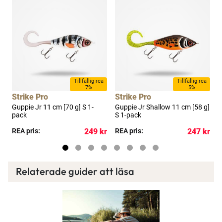
a
Tillfällig rea
Tillfällig rea
7%
5%
Strike Pro
Strike Pro
S
-
Guppie Jr 11 cm [70 g] S 1-
Guppie Jr Shallow 11 cm [58 g]
G
pack
S 1-pack
p
kr
REA pris:
249 kr
REA pris:
247 kr
R
Relaterade guider att läsa