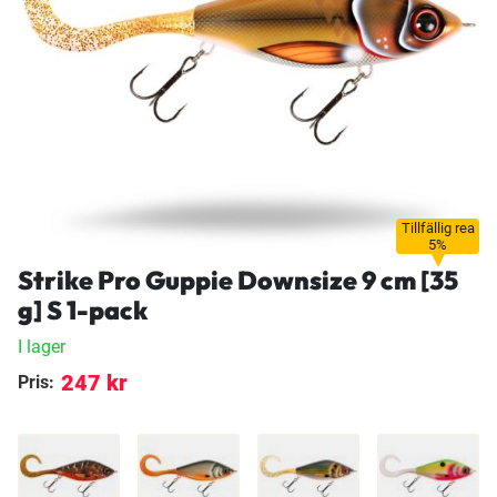
Tillfällig rea
5%
Strike Pro Guppie Downsize 9 cm [35
g] S 1-pack
I lager
247 kr
Pris: