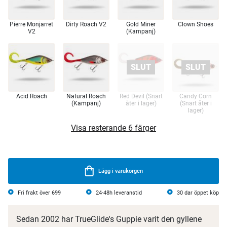
Pierre Monjarret
Dirty Roach V2
Gold Miner
Clown Shoes
V2
(Kampanj)
Acid Roach
Natural Roach
Red Devil (Snart
Candy Corn
(Kampanj)
åter i lager)
(Snart åter i
lager)
Visa resterande 6 färger
Lägg i varukorgen
Fri frakt över 699
24-48h leveranstid
30 dar öppet köp
Sedan 2002 har TrueGlide's Guppie varit den gyllene