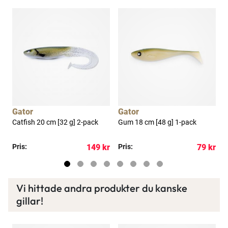
Läs mer här
a
Gator
Gator
Catfish 20 cm [32 g] 2-pack
Gum 18 cm [48 g] 1-pack
D
kr
Pris:
149 kr
Pris:
79 kr
P
Vi hittade andra produkter du kanske
gillar!