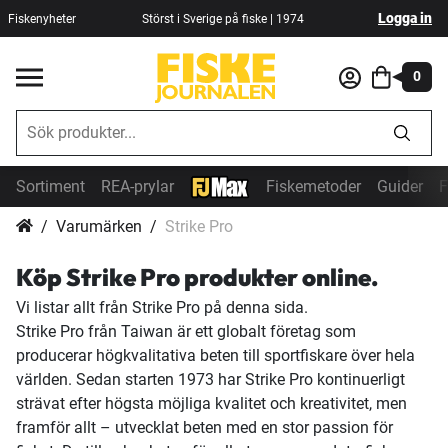
Logga in
Fiskenyheter
Störst i Sverige på fiske | 1974
0
Sortiment
REA-prylar
Fiskemetoder
Guider
F
Varumärken
Strike Pro
Köp Strike Pro produkter online.
Vi listar allt från Strike Pro på denna sida.
Strike Pro från Taiwan är ett globalt företag som
producerar högkvalitativa beten till sportfiskare över hela
världen. Sedan starten 1973 har Strike Pro kontinuerligt
strävat efter högsta möjliga kvalitet och kreativitet, men
framför allt – utvecklat beten med en stor passion för