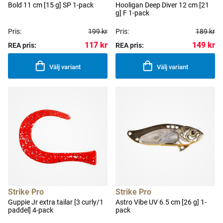
Bold 11 cm [15 g] SP 1-pack
Hooligan Deep Diver 12 cm [21
g] F 1-pack
Pris:
199 kr
Pris:
189 kr
117 kr
149 kr
REA pris:
REA pris:
Välj variant
Välj variant
Strike Pro
Strike Pro
Guppie Jr extra tailar [3 curly/1
Astro Vibe UV 6.5 cm [26 g] 1-
paddel] 4-pack
pack