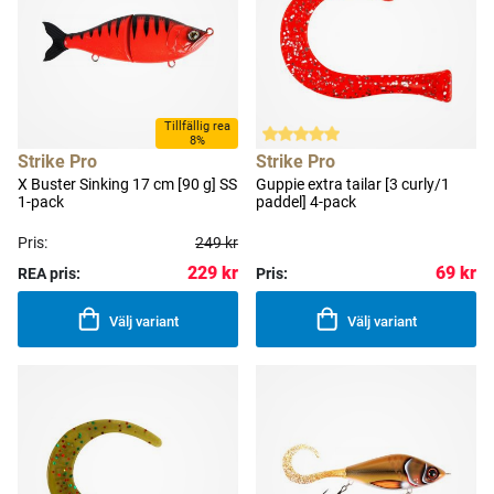
Tillfällig rea
8%
Strike Pro
Strike Pro
X Buster Sinking 17 cm [90 g] SS
Guppie extra tailar [3 curly/1
1-pack
paddel] 4-pack
Pris:
249 kr
229 kr
69 kr
REA pris:
Pris:
Välj variant
Välj variant