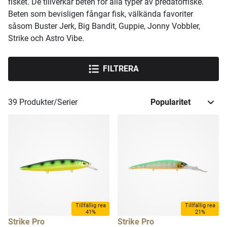
fisket. De tillverkar beten för alla typer av predatorfiske.
Beten som bevisligen fångar fisk, välkända favoriter
såsom Buster Jerk, Big Bandit, Guppie, Jonny Vobbler,
Strike och Astro Vibe.
FILTRERA
39
Produkter/Serier
Tillfällig rea
Tillfällig rea
41%
21%
Strike Pro
Strike Pro