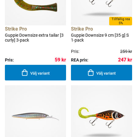
Tillfällig rea
5%
Strike Pro
Strike Pro
Guppie Downsize extra tailar [3
Guppie Downsize 9 cm [35 g] S
curly] 3-pack
1-pack
Pris:
259 kr
59 kr
247 kr
Pris:
REA pris:
Välj variant
Välj variant