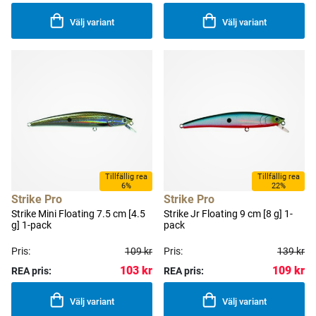
Välj variant
Välj variant
Tillfällig rea
Tillfällig rea
6%
22%
Strike Pro
Strike Pro
Strike Mini Floating 7.5 cm [4.5
Strike Jr Floating 9 cm [8 g] 1-
g] 1-pack
pack
Pris:
109 kr
Pris:
139 kr
103 kr
109 kr
REA pris:
REA pris:
Välj variant
Välj variant