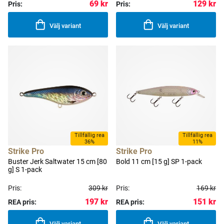
69 kr
129 kr
Pris:
Pris:
Välj variant
Välj variant
Tillfällig rea
Tillfällig rea
36%
11%
Strike Pro
Strike Pro
Buster Jerk Saltwater 15 cm [80
Bold 11 cm [15 g] SP 1-pack
g] S 1-pack
Pris:
309 kr
Pris:
169 kr
197 kr
151 kr
REA pris:
REA pris:
Välj variant
Välj variant