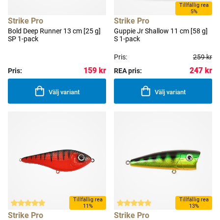
Tillfällig rea
5%
Strike Pro
Strike Pro
Bold Deep Runner 13 cm [25 g]
Guppie Jr Shallow 11 cm [58 g]
SP 1-pack
S 1-pack
Pris:
259 kr
159 kr
247 kr
Pris:
REA pris:
Välj variant
Välj variant
Tillfällig rea
Tillfällig rea
11%
13%
Strike Pro
Strike Pro