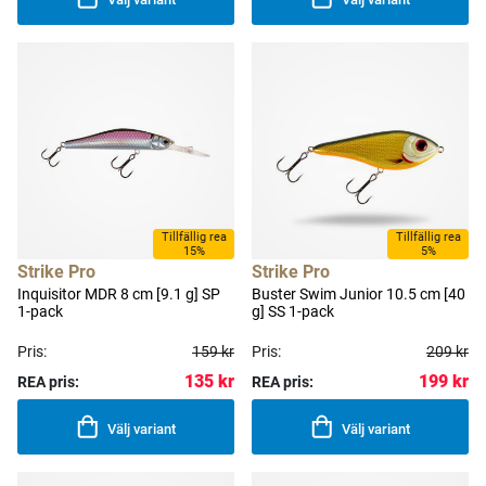
Tillfällig rea
Tillfällig rea
15%
5%
Strike Pro
Strike Pro
Inquisitor MDR 8 cm [9.1 g] SP
Buster Swim Junior 10.5 cm [40
1-pack
g] SS 1-pack
Pris:
159 kr
Pris:
209 kr
135 kr
199 kr
REA pris:
REA pris:
Välj variant
Välj variant