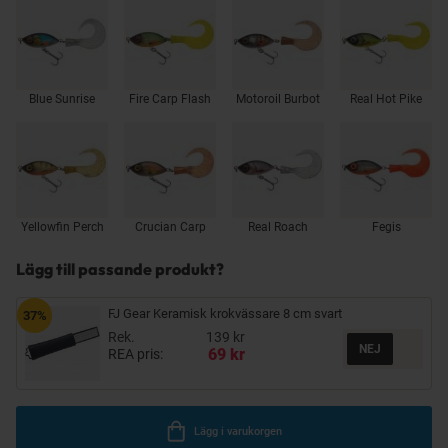
Blue Sunrise
Fire Carp Flash
Motoroil Burbot
Real Hot Pike
Yellowfin Perch
Crucian Carp
Real Roach
Fegis
Lägg till passande produkt?
FJ Gear Keramisk krokvässare 8 cm svart
37%
Rek.
139 kr
69 kr
REA pris:
Lägg i varukorgen