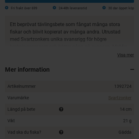
Fri frakt över 699
24-48h leveranstid
30 dar öppet köp
Ett beprövat tävlingsbete som fångat många stora
fiskar och blivit kopierat av många andra. Utrustad
med Svartzonkers unika svansrigg för högre
krokningsprocent och bättre gång på svansen. McMio
Tail har en lugn, rullande gång vid långsam
Visa mer
hemtagning, som lockar fisk överallt. Fiska den med
Mer information
din gäddfiskeutrustning och en mjuk tafs.
Transparent, slagtålig ABS-plast för en realistisk 3D-
Artikelnummer
1392724
effekt
Blyfri
Varumärke
Svartzonker
Miljövänlig plastisol
Längd på bete
14 cm
Supervassa Berkley Fusion19-krokar
Handmålad
Vikt
21 g
Designad i Sverige av Svartzonker
Vad ska du fiska?
Gädda