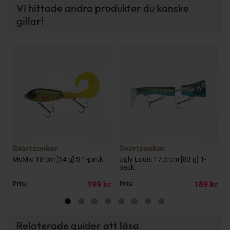
Vi hittade andra produkter du kanske
gillar!
a
Svartzonker
Svartzonker
McMio 18 cm [54 g] S 1-pack
Ugly Louis 17.5 cm [83 g] 1-
U
pack
1
kr
Pris:
199 kr
Pris:
189 kr
P
Relaterade guider att läsa