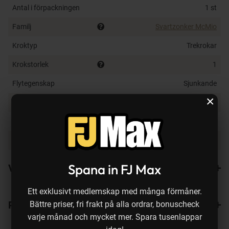
Antal i förpackningen
1 st
Familj
Svartzonker McMio
Kroktyp
Trekrokar
Krokstorlek
1
Flytegenskap
Sjunkande
×
Typ av vatten
Sötvatten
Fiskedjup
0.5-2.0 m
Färg på bete
Crucian Carp
Spana in FJ Max
Varianter
Ett exklusivt medlemskap med många förmåner.
Recensioner
1
Bättre priser, fri frakt på alla ordrar, bonuscheck
varje månad och mycket mer. Spara tusenlappar