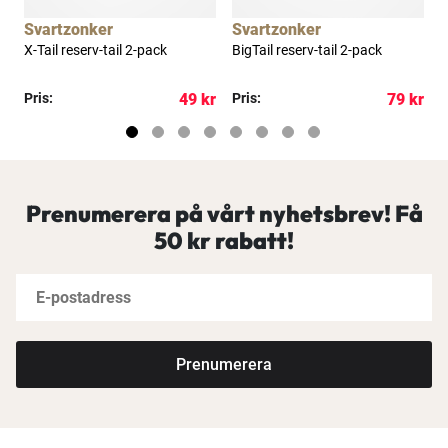
Svartzonker
Svartzonker
-
X-Tail reserv-tail 2-pack
BigTail reserv-tail 2-pack
G
kr
Pris:
49 kr
Pris:
79 kr
P
Prenumerera på vårt nyhetsbrev! Få
50 kr rabatt!
Prenumerera