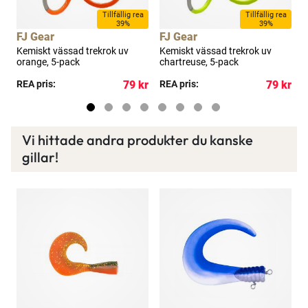
a
Tillfällig rea
Tillfällig rea
39%
39%
FJ Gear
FJ Gear
B
Kemiskt vässad trekrok uv
Kemiskt vässad trekrok uv
F
t
orange, 5-pack
chartreuse, 5-pack
b
kr
REA pris:
79 kr
REA pris:
79 kr
R
Vi hittade andra produkter du kanske
gillar!