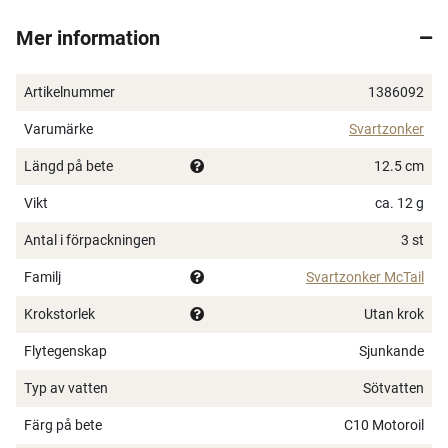
och ger perfekt passform till de flesta beten. Fixera
Mer information
tailen med en droppe superlim så den inte flyttar sig
under fisket. Glöm inte ta med dig extra tailar när du
fiskar för gäddan älskar att hugga på dem.
Artikelnummer
1386092
Säljs i 3-pack och många färger för alla typer av
Varumärke
Svartzonker
fiskesituationer.
Längd på bete
12.5 cm
Vikt
ca. 12 g
Antal i förpackningen
3 st
Familj
Svartzonker McTail
Krokstorlek
Utan krok
Flytegenskap
Sjunkande
Typ av vatten
Sötvatten
Färg på bete
C10 Motoroil