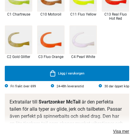
C1 Chartreuse
C10 Motoroil
C11 Fluo Yellow
C13 Real Fluo
Hot Red
C2 Gold Glitter
C3 Fluo Orange
C4 Pearl White
Lägg i varukorgen
Fri frakt över 699
24-48h leveranstid
30 dar öppet köp
Extratailar till
Svartzonker McTail
är den perfekta
tailen för alla typer av glide, jerk och tailbeten. Passar
även perfekt på spinnerbaits och sked drag. Den har
en lite tjockare tail som skapar mycket vibrationer och
kan fiskas i alla hastigheter. Den är lätt att montera
Visa mer