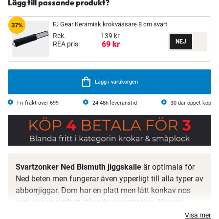
Lägg till passande produkt?
FJ Gear Keramisk krokvässare 8 cm svart
37%
Rek.
139 kr
69 kr
REA pris:
Lägg i varukorgen
Fri frakt över 699
24-48h leveranstid
30 dar öppet köp
Svartzonker Ned Bismuth jiggskalle
är optimala för
Ned beten men fungerar även ypperligt till alla typer av
abborrjiggar. Dom har en platt men lätt konkav nos
som ger en perfekt stående presentation. Nosens
utformning ger även ett lätt motstånd samt extra
Visa mer