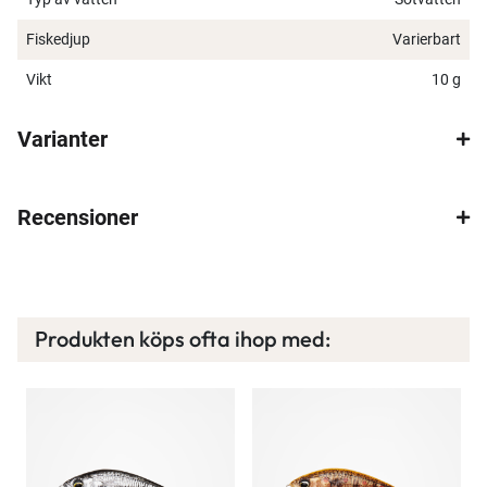
Fiskedjup
Varierbart
Vikt
10 g
Spana in FJ Max
Varianter
Ett exklusivt medlemskap med många förmåner.
Bättre priser, fri frakt på alla ordrar, bonuscheck
Recensioner
varje månad och mycket mer. Spara tusenlappar
idag!
Läs mer här
Produkten köps ofta ihop med: