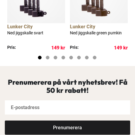
Lunker City
Lunker City
L
t
Ned jiggskalle svart
Ned jiggskalle green pumkin
N
c
kr
Pris:
149 kr
Pris:
149 kr
P
Prenumerera på vårt nyhetsbrev! Få
50 kr rabatt!
Prenumerera