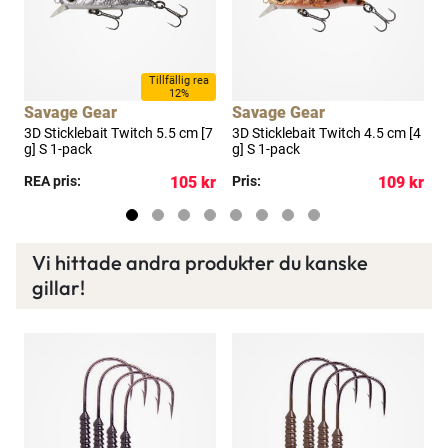
a
Tillfällig rea
12%
Savage Gear
Savage Gear
ck
3D Sticklebait Twitch 5.5 cm [7
3D Sticklebait Twitch 4.5 cm [4
T
g] S 1-pack
g] S 1-pack
h
kr
REA pris:
105 kr
Pris:
109 kr
P
Vi hittade andra produkter du kanske
gillar!