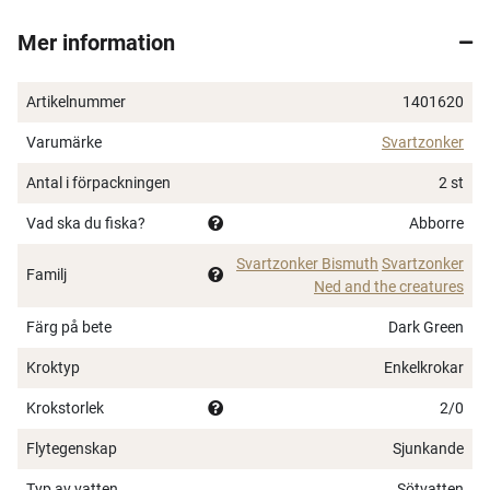
vibrationer på droppet vid traditionell ”jiggning”.
Mer information
Är blyfria och miljövänliga, tillverkade av Bismuth
legering med kvalitetskrok.
Artikelnummer
1401620
Varumärke
Svartzonker
Antal i förpackningen
2 st
Vad ska du fiska?
Abborre
Svartzonker Bismuth
Svartzonker
Familj
Ned and the creatures
Färg på bete
Dark Green
Kroktyp
Enkelkrokar
Krokstorlek
2/0
Flytegenskap
Sjunkande
×
Typ av vatten
Sötvatten