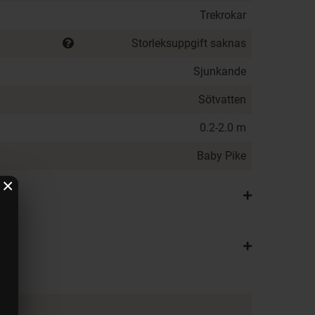
Trekrokar
Storleksuppgift saknas
Sjunkande
Sötvatten
0.2-2.0 m
Baby Pike
×