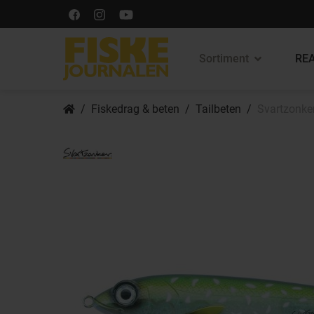
Sortiment
REA
Fiskedrag & beten
Tailbeten
Svartzonker