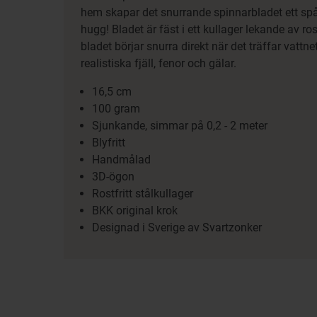
hem skapar det snurrande spinnarbladet ett spår
hugg! Bladet är fäst i ett kullager lekande av rostf
bladet börjar snurra direkt när det träffar vattn
realistiska fjäll, fenor och gälar.
16,5 cm
100 gram
Sjunkande, simmar på 0,2 - 2 meter
Blyfritt
Handmålad
3D-ögon
Rostfritt stålkullager
BKK original krok
Designad i Sverige av Svartzonker