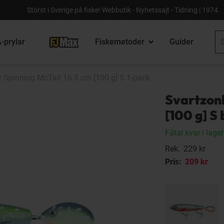
Störst i Sverige på fiske! Webbutik - Nyhetssajt - Tidning | 1974
-prylar
Fiskemetoder
Guider
 Spinning McTail 16.5 cm [100 g] S 1-pack
Svartzonk
[100 g] S
Fåtal kvar i lager
Rek.
229 kr
Pris:
209 kr