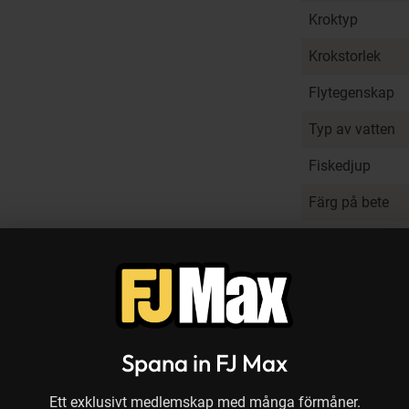
Kroktyp
Krokstorlek
Flytegenskap
Typ av vatten
Fiskedjup
Färg på bete
Varianter
Recensioner
Spana in FJ Max
Ett exklusivt medlemskap med många förmåner.