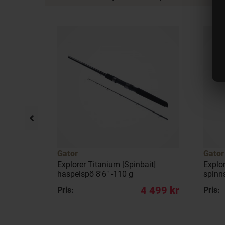
Gator
Gator
pö 8' 40-
Explorer Titanium [Spinbait]
Explo
haspelspö 8'6" -110 g
spinn
 699 kr
4 499 kr
Pris:
Pris: