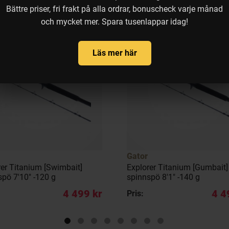
Bättre priser, fri frakt på alla ordrar, bonuscheck varje månad
och mycket mer. Spara tusenlappar idag!
Läs mer här
Gator
rer Titanium [Swimbait]
Explorer Titanium [Gumbait]
spö 7'10" -120 g
spinnspö 8'1" -140 g
4 499 kr
4 4
Pris: