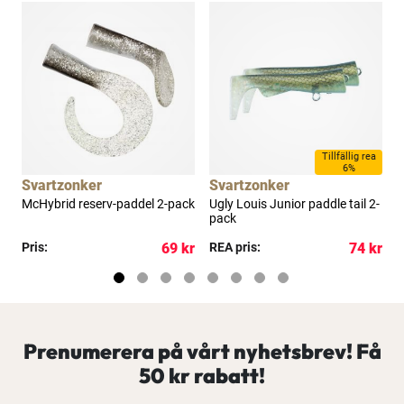
Tillfällig rea
6%
Svartzonker
Svartzonker
-
McHybrid reserv-paddel 2-pack
Ugly Louis Junior paddle tail 2-
G
pack
kr
Pris:
69 kr
REA pris:
74 kr
P
Prenumerera på vårt nyhetsbrev! Få
50 kr rabatt!