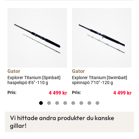
Gator
Gator
Explorer Titanium [Spinbait]
Explorer Titanium [Swimbait]
E
haspelspö 8'6" -110 g
spinnspö 7'10" -120 g
s
kr
Pris:
4 499 kr
Pris:
4 499 kr
P
Vi hittade andra produkter du kanske
gillar!