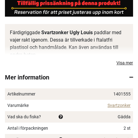
Färdigriggade
Svartzonker Ugly Louis
paddlar med
vajer rakt igenom. Dessa är tillverkade i ftalatfri
plastisol och handmålade. Kan även användas till
andra beten.
Visa mer
Säljs i 2-pack
Mer information
Artikelnummer
1401555
Varumärke
Svartzonker
Vad ska du fiska?
Gädda
Antal i förpackningen
2 st