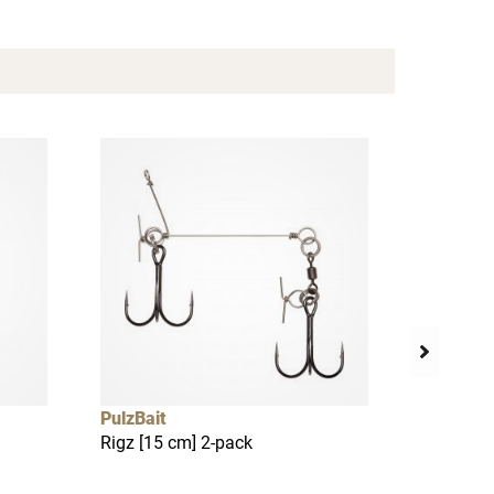
×
PulzBait
PulzBait
Rigz [15 cm] 2-pack
Skinz Ro
[28 & 30 
perch/br