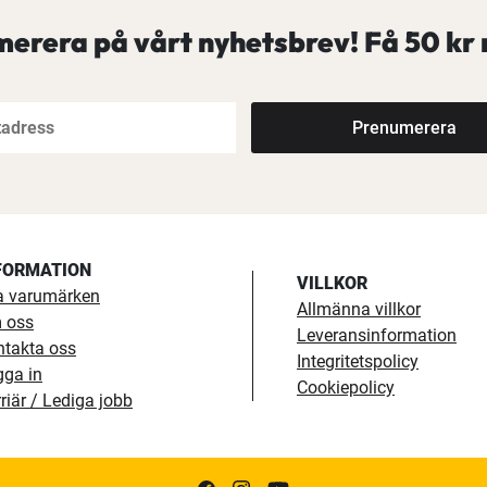
erera på vårt nyhetsbrev! Få
50 kr 
Prenumerera
FORMATION
VILLKOR
a varumärken
Allmänna villkor
 oss
Leveransinformation
ntakta oss
Integritetspolicy
gga in
Cookiepolicy
riär / Lediga jobb