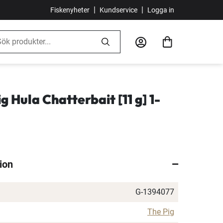
|
|
Fiskenyheter
Kundservice
Logga in
g Hula Chatterbait [11 g] 1-
ion
G-1394077
The Pig