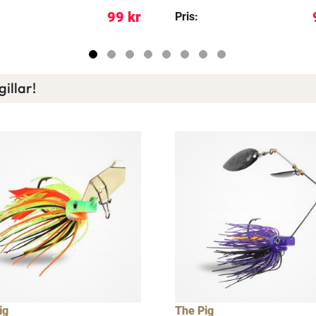
99 kr
Pris:
illar!
ig
The Pig