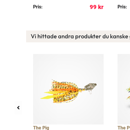
169 kr
99 kr
Pris:
Pris:
Vi hittade andra produkter du kanske g
llfällig rea
17%
The Pig
The P