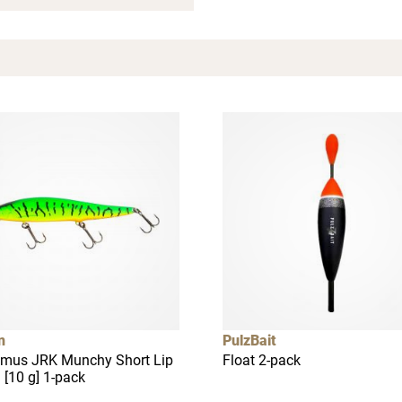
Spana in FJ Max
Ett exklusivt medlemskap med många förmåner.
Bättre priser, fri frakt på alla ordrar, bonuscheck varje månad
och mycket mer. Spara tusenlappar idag!
Läs mer här
n
PulzBait
mus JRK Munchy Short Lip
Float 2-pack
 [10 g] 1-pack