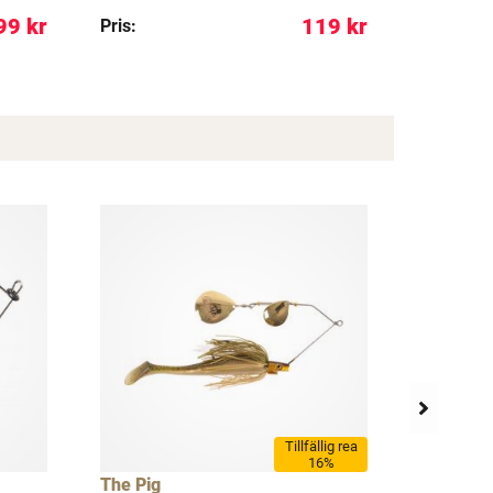
99 kr
119 kr
Pris:
Pris:
Tillfällig rea
16%
The Pig
Westin