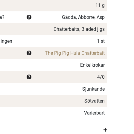
11 g
ka?
Gädda, Abborre, Asp
Chatterbaits, Bladed jigs
ningen
1 st
The Pig Pig Hula Chatterbait
Enkelkrokar
4/0
Sjunkande
Sötvatten
Varierbart