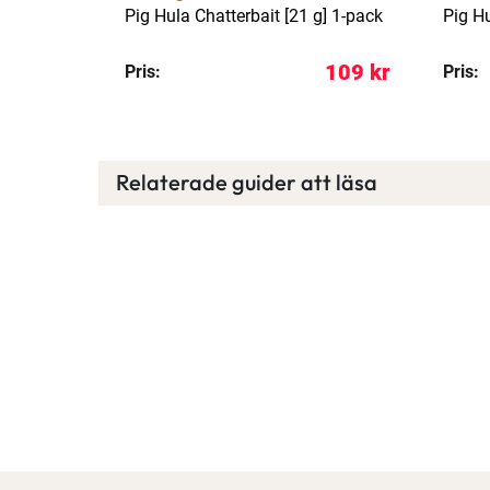
bait 11
Pig Hula Chatterbait [21 g] 1-pack
Pig Hu
149 kr
109 kr
Pris:
Pris:
Relaterade guider att läsa