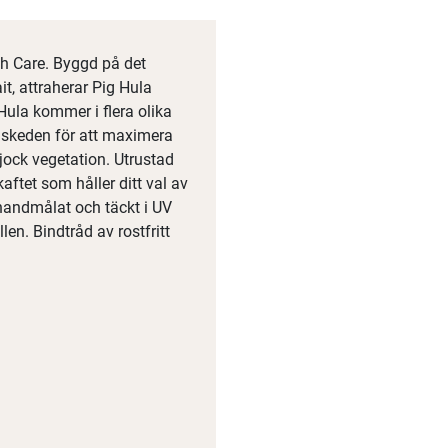
th Care. Byggd på det
it, attraherar Pig Hula
 Hula kommer i flera olika
på skeden för att maximera
jock vegetation. Utrustad
aftet som håller ditt val av
 handmålat och täckt i UV
len. Bindtråd av rostfritt