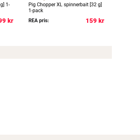
g] 1-
Pig Chopper XL spinnerbait [32 g]
Trout Bla
1-pack
2-pack
99 kr
159 kr
REA pris:
REA pris: