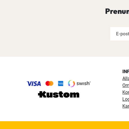
Prenum
IN
All
Om
Ko
Lo
Kar