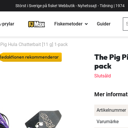
Störst i Sverige på fiske! Webbutik - Nyhetssajt - Tidning | 1974
-prylar
Fiskemetoder
Guider
Pig Hula Chatterbait [11 g] 1-pack
The Pig Pi
Redaktionen rekommenderar
pack
Slutsåld
Mer informat
Artikelnummer
Varumärke