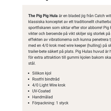
The Pig Pig Hula
är en bladed jig från Catch wi
klassiska konceptet av ett traditionellt chatterba
sportfiskaren som siktar efter stor abborre! Pig
vikter och beroende på vikt skiljer sig storlek 
effekten av vibrationerna och kunna penetrera t
med en 4/0 krok med wire keeper (hulling) på sk
trailer-bete säkert på plats. Pig Hulas huvud är
för extra attraktion till gummi kjolen bakom skal
stål.
Silikon kjol
Rostfri bindtråd
4/0 Light Wire krok
UV-Coated
Handmålad
Förpackning: 1 styck