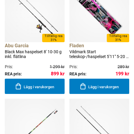
Tillfällig rea
Tillfällig rea
31%
31%
Abu Garcia
Fladen
Black Max haspelset 8' 10-30 g
Vildmark Start
inkl. flätlina
teleskop-/haspelset 5'11" 5-20 g
[rosa] inkl. spinnare & nylonlina
Pris:
1 299 kr
Pris:
289 kr
899 kr
199 kr
REA pris:
REA pris:
Lägg i varukorgen
Lägg i varukorgen