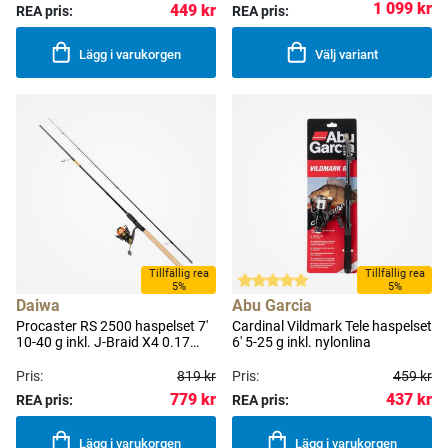
1 099 kr
449 kr
REA pris:
REA pris:
Lägg i varukorgen
Välj variant
Tillfällig rea
Tillfällig rea
5%
5%
Daiwa
Abu Garcia
Procaster RS 2500 haspelset 7'
Cardinal Vildmark Tele haspelset
10-40 g inkl. J-Braid X4 0.17
6' 5-25 g inkl. nylonlina
mm
Pris:
819 kr
Pris:
459 kr
779 kr
437 kr
REA pris:
REA pris:
Lägg i varukorgen
Lägg i varukorgen