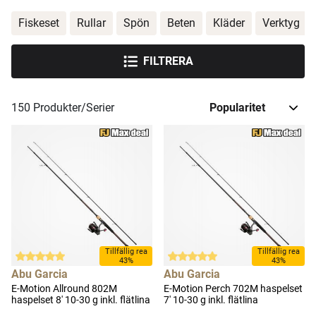
Fiskeset
Rullar
Spön
Beten
Kläder
Verktyg
FILTRERA
150
Produkter/Serier
Tillfällig rea
Tillfällig rea
43%
43%
Abu Garcia
Abu Garcia
E-Motion Allround 802M
E-Motion Perch 702M haspelset
haspelset 8' 10-30 g inkl. flätlina
7' 10-30 g inkl. flätlina