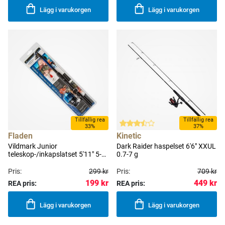
Lägg i varukorgen
Lägg i varukorgen
Tillfällig rea
Tillfällig rea
33%
37%
Fladen
Kinetic
Vildmark Junior
Dark Raider haspelset 6'6" XXUL
teleskop-/inkapslatset 5'11" 5-
0.7-7 g
20 g [blå] inkl. spinnare &
nylonlina
Pris:
299 kr
Pris:
709 kr
199 kr
449 kr
REA pris:
REA pris:
Lägg i varukorgen
Lägg i varukorgen