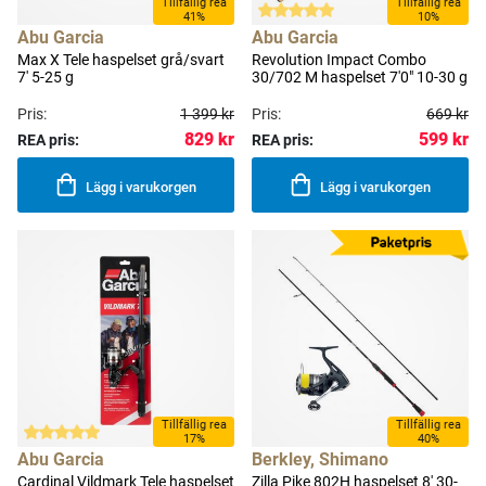
Tillfällig rea
Tillfällig rea
41%
10%
Abu Garcia
Abu Garcia
Max X Tele haspelset grå/svart
Revolution Impact Combo
7' 5-25 g
30/702 M haspelset 7'0" 10-30 g
Pris:
1 399 kr
Pris:
669 kr
829 kr
599 kr
REA pris:
REA pris:
Lägg i varukorgen
Lägg i varukorgen
Tillfällig rea
Tillfällig rea
17%
40%
Abu Garcia
Berkley, Shimano
Cardinal Vildmark Tele haspelset
Zilla Pike 802H haspelset 8' 30-