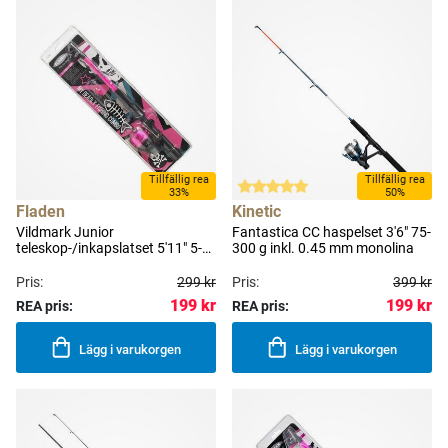
Tillfällig rea
Tillfällig rea
33%
50%
Fladen
Kinetic
Vildmark Junior
Fantastica CC haspelset 3'6" 75-
teleskop-/inkapslatset 5'11" 5-
300 g inkl. 0.45 mm monolina
20 g [rosa] inkl. spinnare &
nylonlina
Pris:
299 kr
Pris:
399 kr
199 kr
199 kr
REA pris:
REA pris:
Lägg i varukorgen
Lägg i varukorgen