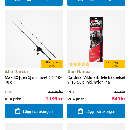
Tillfällig rea
Tillfällig rea
20%
24%
Abu Garcia
Abu Garcia
Max SX [gen 5] spinnset 6'6" 10-
Cardinal Vildmark Tele haspelset
40 g
9' 15-60 g inkl. nylonlina
Pris:
1 499 kr
Pris:
719 kr
1 199 kr
549 kr
REA pris:
REA pris:
Lägg i varukorgen
Lägg i varukorgen