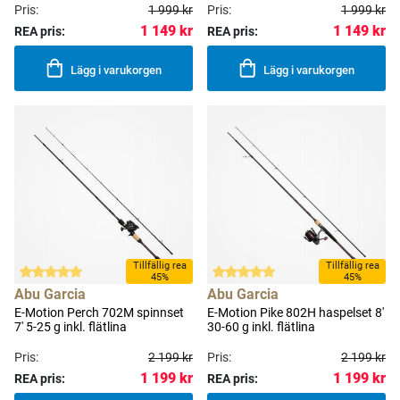
Pris:
1 999 kr
Pris:
1 999 kr
1 149 kr
1 149 kr
REA pris:
REA pris:
Lägg i varukorgen
Lägg i varukorgen
Tillfällig rea
Tillfällig rea
45%
45%
Abu Garcia
Abu Garcia
E-Motion Perch 702M spinnset
E-Motion Pike 802H haspelset 8'
7' 5-25 g inkl. flätlina
30-60 g inkl. flätlina
Pris:
2 199 kr
Pris:
2 199 kr
1 199 kr
1 199 kr
REA pris:
REA pris: