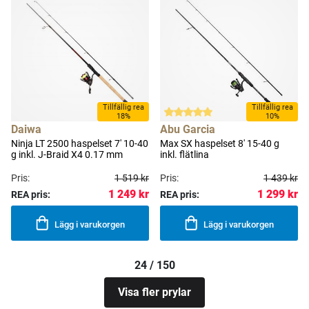
Tillfällig rea
Tillfällig rea
18%
10%
Daiwa
Abu Garcia
Ninja LT 2500 haspelset 7' 10-40
Max SX haspelset 8' 15-40 g
g inkl. J-Braid X4 0.17 mm
inkl. flätlina
Pris:
1 519 kr
Pris:
1 439 kr
1 249 kr
1 299 kr
REA pris:
REA pris:
Lägg i varukorgen
Lägg i varukorgen
24 / 150
Visa fler prylar