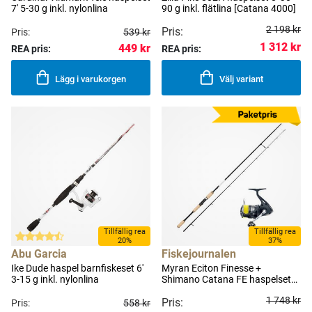
7' 5-30 g inkl. nylonlina
90 g inkl. flätlina [Catana 4000]
2 198 kr
Pris:
Pris:
539 kr
1 312 kr
449 kr
REA pris:
REA pris:
Lägg i varukorgen
Välj variant
Tillfällig rea
Tillfällig rea
20%
37%
Abu Garcia
Fiskejournalen
Ike Dude haspel barnfiskeset 6'
Myran Eciton Finesse +
3-15 g inkl. nylonlina
Shimano Catana FE haspelset
7'3" 7-24 g
1 748 kr
Pris:
Pris:
558 kr