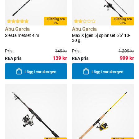
Tillfällig rea
Tillfällig rea
7%
23%
Abu Garcia
Abu Garcia
Siesta metset 4 m
Max X [gen 5] spinnset 6'6" 10-
30 g
Pris:
149 kr
Pris:
1 299 kr
139 kr
999 kr
REA pris:
REA pris:
Lägg i varukorgen
Lägg i varukorgen