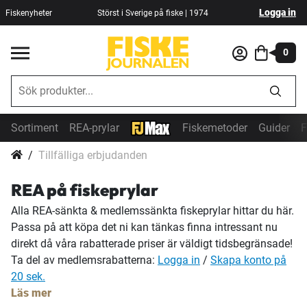
Logga in
Fiskenyheter
Störst i Sverige på fiske | 1974
0
Sortiment
REA-prylar
Fiskemetoder
Guider
F
Tillfälliga erbjudanden
REA på fiskeprylar
Alla REA-sänkta & medlemssänkta fiskeprylar hittar du här.
Passa på att köpa det ni kan tänkas finna intressant nu
direkt då våra rabatterade priser är väldigt tidsbegränsade!
Ta del av medlemsrabatterna:
Logga in
/
Skapa konto på
20 sek.
Läs mer