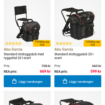
Tillfällig rea
Tillfällig rea
16%
10%
Abu Garcia
Abu Garcia
Standard stolryggsäck med
Standard stolryggsäck 20 l
ryggstöd 20 l svart
svart
Pris:
798 kr
Pris:
669 kr
669 kr
599 kr
REA pris:
REA pris:
Lägg i varukorgen
Lägg i varukorgen