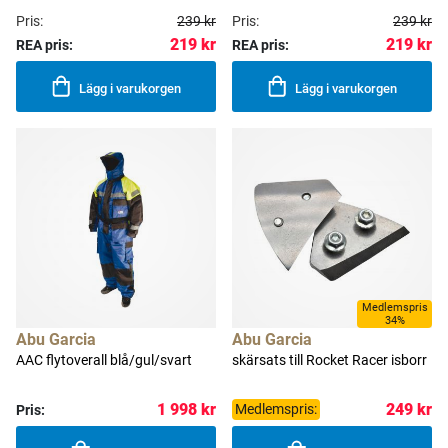
Pris:
239 kr
Pris:
239 kr
219 kr
219 kr
REA pris:
REA pris:
Lägg i varukorgen
Lägg i varukorgen
Medlemspris
34%
Abu Garcia
Abu Garcia
AAC flytoverall blå/gul/svart
skärsats till Rocket Racer isborr
249 kr
1 998 kr
Medlemspris:
Pris: