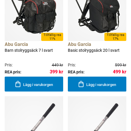
Tillfällig rea
Tillfällig rea
11%
17%
Abu Garcia
Abu Garcia
Barn stolryggsäck 7 l svart
Basic stolryggsäck 20 l svart
Pris:
449 kr
Pris:
599 kr
399 kr
499 kr
REA pris:
REA pris:
Lägg i varukorgen
Lägg i varukorgen