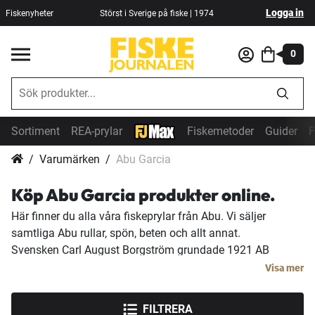
Logga in
Fiskenyheter
Störst i Sverige på fiske | 1974
0
Sortiment
REA-prylar
Fiskemetoder
Guider
F
Varumärken
Abu Garcia
Köp Abu Garcia produkter online.
Här finner du alla våra fiskeprylar från Abu. Vi säljer
samtliga Abu rullar, spön, beten och allt annat.
Svensken Carl August Borgström grundade 1921 AB
Urfabriken i Mörrum och producerade från början fickur
Visa mer
och taxametrar men på 40-talet började Abu tillverka
sportfiskeprodukter. 1941 introducerades den första
FILTRERA