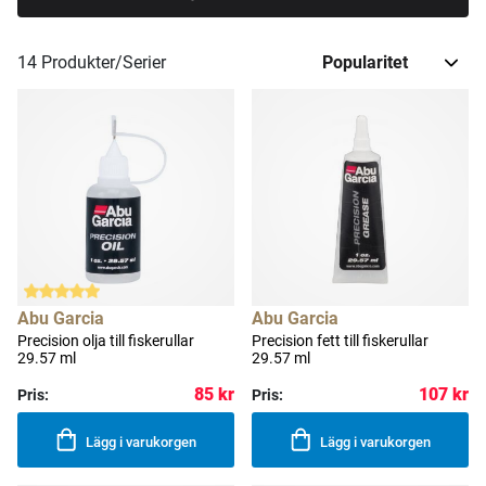
spinnrullen och sedan dess har Abu Garcia producerat
fiskeutrustning i alla prisklasser. Numera är Abu Garcia
amerikanskt och ingår i företagsgruppen Pure Fishing.
14
Produkter/Serier
Fiskejournalen är givetvis en Abu-Proffsbutik och dessa
produkter kan du även finna på vår proffsbutiksida.
Abu Garcia
Abu Garcia
Precision olja till fiskerullar
Precision fett till fiskerullar
29.57 ml
29.57 ml
85 kr
107 kr
Pris:
Pris:
Lägg i varukorgen
Lägg i varukorgen