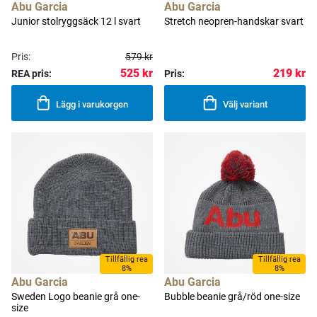
Abu Garcia
Abu Garcia
Junior stolryggsäck 12 l svart
Stretch neopren-handskar svart
Pris:
579 kr
525 kr
219 kr
REA pris:
Pris:
Lägg i varukorgen
Välj variant
Tillfällig rea
Tillfällig rea
8%
8%
Abu Garcia
Abu Garcia
Sweden Logo beanie grå one-
Bubble beanie grå/röd one-size
size