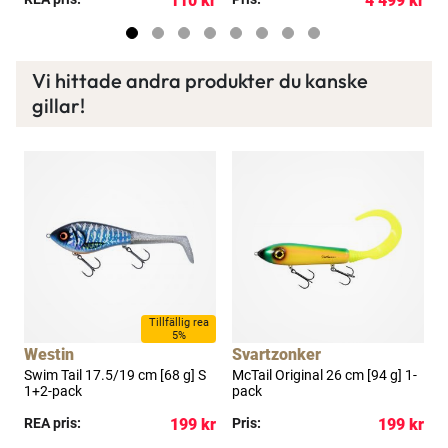
kr
110 kr
4 499 kr
Vi hittade andra produkter du kanske
gillar!
a
Tillfällig rea
5%
Westin
Svartzonker
Swim Tail 17.5/19 cm [68 g] S
McTail Original 26 cm [94 g] 1-
S
1+2-pack
pack
g
kr
REA pris:
199 kr
Pris:
199 kr
R