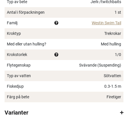
tailbete. Addera en Switch Weight i den främre
Typ av bete
Jerk-/twitchbaits
trådöglan för att fiska djupare.
Antal i förpackningen
1 st
Plastkropp i ABS
Familj
Westin Swim Tail
Blyfri
Sylvassa krokar i carbon steel
Kroktyp
Trekrokar
Genomgående trådkonstruktion
Med eller utan hulling?
Med hulling
Långkastande design
4 simrörelser i ett bete
Krokstorlek
1/0
1 paddlestjärt och 1 curlstjärt ingår
×
Flytegenskap
Svävande (Suspending)
Mjuka stjärtar fria från giftiga ftalater
Handmålade detaljerade färger
Typ av vatten
Sötvatten
Fiskedjup
0.3-1.5 m
Färg på bete
Firetiger
Spana in FJ Max
Varianter
Ett exklusivt medlemskap med många förmåner.
Bättre priser, fri frakt på alla ordrar, bonuscheck