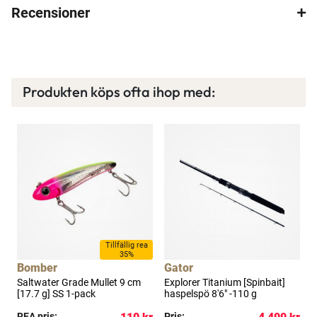
varje månad och mycket mer. Spara tusenlappar
Recensioner
idag!
Läs mer här
Produkten köps ofta ihop med:
Tillfällig rea
35%
Bomber
Gator
"
Saltwater Grade Mullet 9 cm
Explorer Titanium [Spinbait]
E
[17.7 g] SS 1-pack
haspelspö 8'6" -110 g
s
REA pris:
Pris:
P