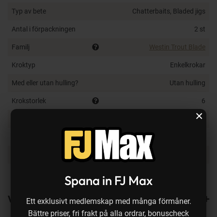
Typ av bete
Chatterbaits, Bladed jigs
Antal i förpackningen
2 st
Familj
Westin Trout Blade
Kroktyp
Enkelkrokar
Med eller utan hulling?
Utan hulling
Krokstorlek
6
×
Flytegenskap
Sjunkande
Typ av vatten
Sötvatten
Fiskedjup
Varierbart
Färg på bete
UV Orange
Spana in FJ Max
Varianter
Ett exklusivt medlemskap med många förmåner.
Bättre priser, fri frakt på alla ordrar, bonuscheck