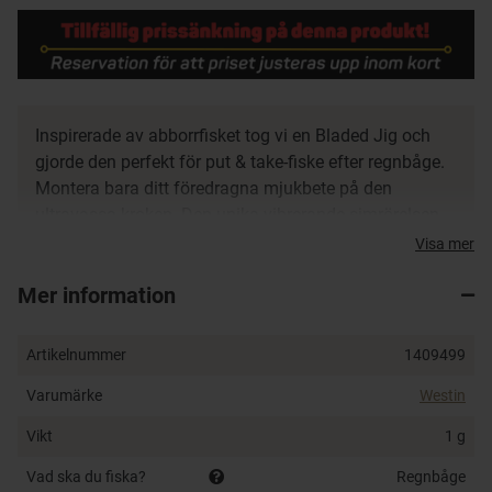
Inspirerade av abborrfisket tog vi en Bladed Jig och
gjorde den perfekt för put & take-fiske efter regnbåge.
Montera bara ditt föredragna mjukbete på den
ultravassa kroken. Den unika vibrerande simrörelsen
kommer att driva även den mest försiktiga regnbåge
Visa mer
till vansinne!
Mer information
Kaotiskt vibrerande rörelsemönster
Ultravass krok
Artikelnummer
1409499
Varumärke
Westin
Vikt
1 g
Vad ska du fiska?
Regnbåge