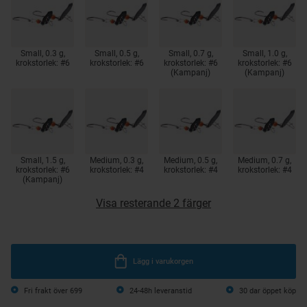
Small, 0.3 g,
Small, 0.5 g,
Small, 0.7 g,
Small, 1.0 g,
krokstorlek: #6
krokstorlek: #6
krokstorlek: #6
krokstorlek: #6
(Kampanj)
(Kampanj)
Small, 1.5 g,
Medium, 0.3 g,
Medium, 0.5 g,
Medium, 0.7 g,
krokstorlek: #6
krokstorlek: #4
krokstorlek: #4
krokstorlek: #4
(Kampanj)
Visa resterande 2 färger
Lägg i varukorgen
Fri frakt över 699
24-48h leveranstid
30 dar öppet köp