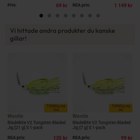
kr
Pris:
69 kr
REA pris:
1 149 kr
R
Vi hittade andra produkter du kanske
gillar!
a
Tillfällig rea
Tillfällig rea
15%
9%
Westin
Westin
BladeBite V2 Tungsten Bladed
BladeBite V2 Tungsten Bladed
R
Jig [21 g] S 1-pack
Jig [7 g] S 1-pack
[
kr
REA pris:
135 kr
REA pris:
99 kr
R