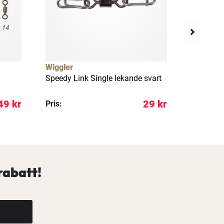
Wiggler
Wiggler
Speedy Link Single lekande svart
Speedy L
49 kr
29 kr
Pris:
Pris:
rabatt!