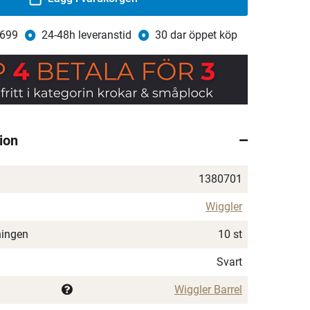
 699
24-48h leveranstid
30 dar öppet köp
ion
1380701
Wiggler
ningen
10 st
Svart
Wiggler Barrel