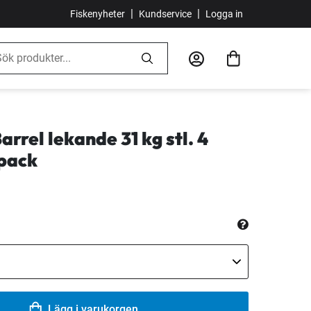
|
|
Fiskenyheter
Kundservice
Logga in
arrel lekande 31 kg stl. 4
-pack
Lägg i varukorgen