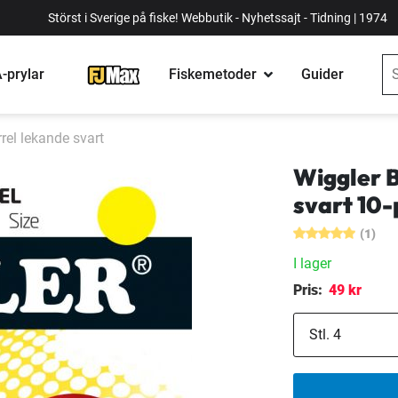
Störst i Sverige på fiske! Webbutik - Nyhetssajt - Tidning | 1974
-prylar
Fiskemetoder
Guider
rel lekande svart
Wiggler B
svart 10
(1)
I lager
Pris:
49 kr