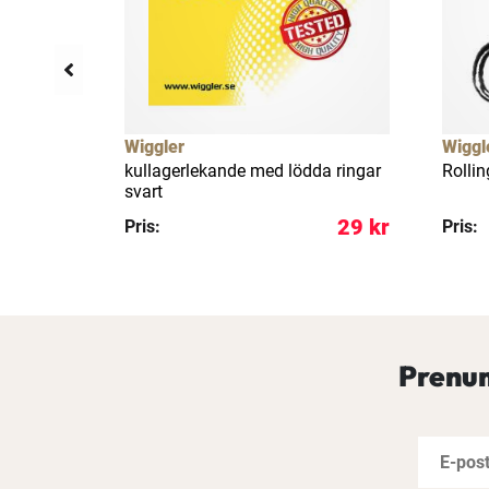
Wiggler
Wiggl
kg stl. 6
kullagerlekande med lödda ringar
Rollin
svart
69 kr
29 kr
Pris:
Pris:
Prenum