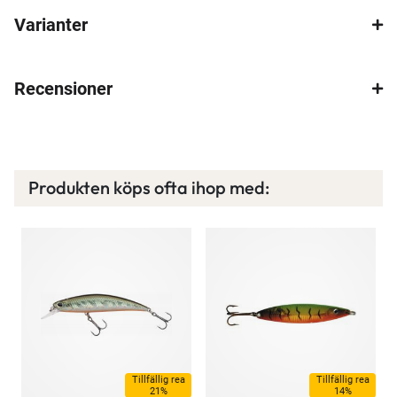
Varianter
×
Recensioner
Spana in FJ Max
Produkten köps ofta ihop med:
Ett exklusivt medlemskap med många förmåner.
Bättre priser, fri frakt på alla ordrar, bonuscheck
varje månad och mycket mer. Spara tusenlappar
idag!
Läs mer här
Tillfällig rea
Tillfällig rea
21%
14%