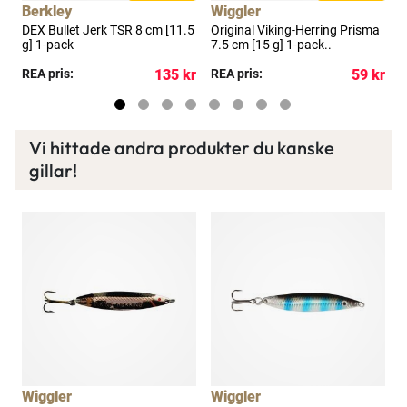
Berkley
Wiggler
W
r
DEX Bullet Jerk TSR 8 cm [11.5
Original Viking-Herring Prisma
O
g] 1-pack
7.5 cm [15 g] 1-pack..
S
kr
REA pris:
135 kr
REA pris:
59 kr
P
Vi hittade andra produkter du kanske
gillar!
Wiggler
Wiggler
W