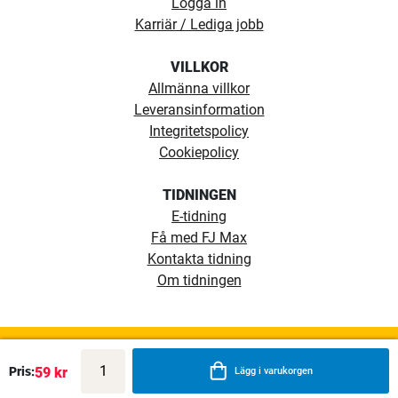
Logga in
Karriär / Lediga jobb
VILLKOR
Allmänna villkor
Leveransinformation
Integritetspolicy
Cookiepolicy
TIDNINGEN
E-tidning
Få med FJ Max
Kontakta tidning
Om tidningen
Pris:
59 kr
Lägg i varukorgen
Copyright ©1974 - 2026 Fiskejournalen. Alla rättigheter reserverade