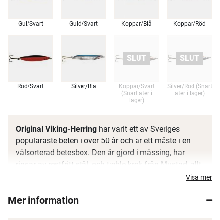
Gul/Svart
Guld/Svart
Koppar/Blå
Koppar/Röd
Röd/Svart
Silver/Blå
Koppar/Svart
Silver/Röd (Snart
(Snart åter i
åter i lager)
lager)
Original Viking-Herring
har varit ett av Sveriges
populäraste beten i över 50 år och är ett måste i en
välsorterad betesbox. Den är gjord i mässing, har
ringar av rostfritt stål, och treble krok från Mustad, allt
material är av högsta kvalité för att motstå
Visa mer
saltvattenkorrosion.
Mer information
Det är designat för långa kast och hemligheten ligger i
den unika bockningen av draget. Tyngdpunkten i är