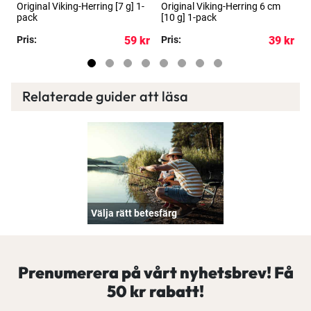
Original Viking-Herring [7 g] 1-
Original Viking-Herring 6 cm
O
pack
[10 g] 1-pack
[
kr
Pris:
59 kr
Pris:
39 kr
P
Relaterade guider att läsa
Välja rätt betesfärg
Prenumerera på vårt nyhetsbrev! Få
50 kr rabatt!