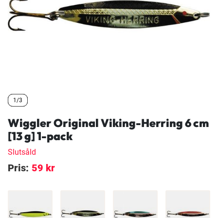
1/3
1/3
1/3
Wiggler Original Viking-Herring 6 cm
[13 g] 1-pack
Slutsåld
Pris:
59 kr