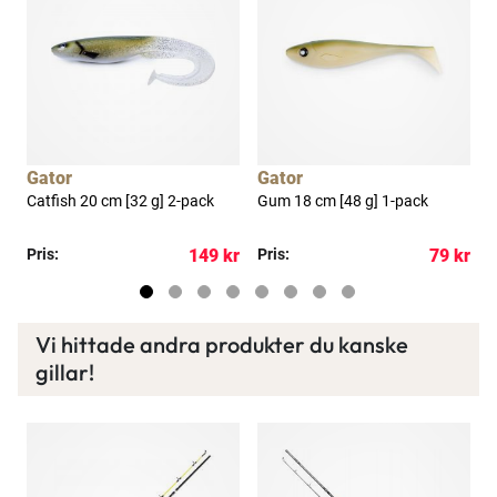
a
Gator
Gator
Catfish 20 cm [32 g] 2-pack
Gum 18 cm [48 g] 1-pack
D
kr
Pris:
149 kr
Pris:
79 kr
P
Vi hittade andra produkter du kanske
gillar!