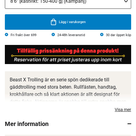
Lägg i varukorgen
Fri frakt över 699
24-48h leveranstid
30 dar öppet köp
Beast X Trolling är en serie spön dedikerade till
gäddtrolling med stora beten. Rullfästen, handtag,
krokhållare och så klart aktionen är allt designat för
detta fiske. Aktionerna är snabba till extra snabba men
med en mer förlåtande topp som funkar utmärkt med
Visa mer
paravaner och stora beten, även när det blåser. Den
Mer information
kraftiga ryggraden hjälper till att kroka fler fiskar, även
riktiga monstergäddor. Spöna har testats fram av