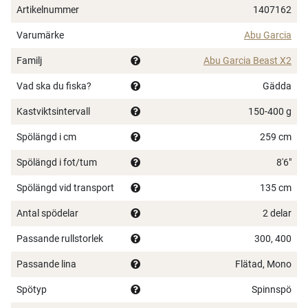
skickliga gäddfiskare från hela Europa, för att få bästa
Artikelnummer
1407162
möjliga resultat. Är du redo att ta ditt gäddfiske till
Varumärke
Abu Garcia
nästa nivå?
Familj
Abu Garcia Beast X2
Stark klinga i 30T-kolfiberdesign
Specialdesignade för gäddtrolling
Vad ska du fiska?
Gädda
Passar utmärkt till fiske med paravaner
Kastviktsintervall
150-400 g
Seaguide® XOG anti-tangle spöringar i rostfritt stål
Hela handtag i EVA
Spölängd i cm
259 cm
Tålig EVA som står emot skav från spöhållare
Spölängd i fot/tum
8'6"
Passar i spöhållare
Kortat bakhandtag för att ta upp mindre utrymme i
Spölängd vid transport
135 cm
båten
Krokhållare för stora beten
Antal spödelar
2 delar
Passande rullstorlek
300, 400
Passande lina
Flätad, Mono
Spötyp
Spinnspö