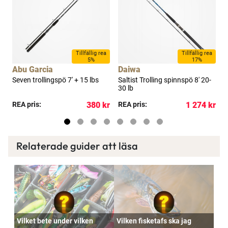
a
Tillfällig rea
Tillfällig rea
5%
17%
Abu Garcia
Daiwa
Seven trollingspö 7' + 15 lbs
Saltist Trolling spinnspö 8' 20-
S
30 lb
s
kr
REA pris:
380 kr
REA pris:
1 274 kr
R
Relaterade guider att läsa
Vilket bete under vilken
Vilken fisketafs ska jag