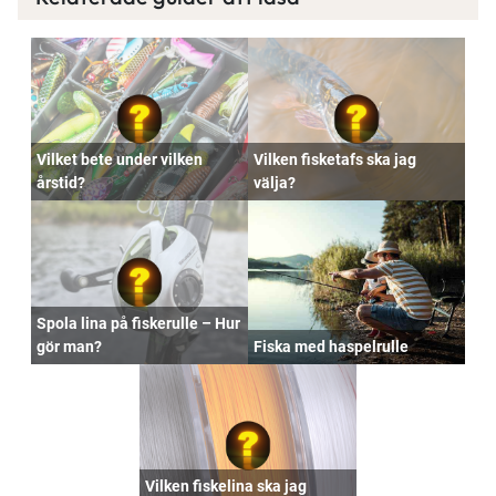
Vilket bete under vilken
Vilken fisketafs ska jag
årstid?
välja?
Spola lina på fiskerulle – Hur
gör man?
Fiska med haspelrulle
Vilken fiskelina ska jag