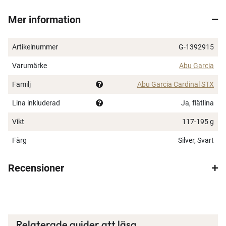
drag. På rullen sitter Abulon STX 4-trådig flätlina så
Mer information
det är enkelt att komma igång med fisket!
24T-grafitklinga
Artikelnummer
G-1392915
Mediumsnabb aktion
Delat korkhandtag
Varumärke
Abu Garcia
Lätta LS-spöringar i rostfritt stål
Familj
Abu Garcia Cardinal STX
Krokhållare
5+1 lager
Lina inkluderad
Ja, flätlina
Spole och vev i aluminium
Vikt
117-195 g
Vevknopp med bra grepp
Stativ och rotor i stark och lätt grafit
Färg
Silver, Svart
Påspolad Abulon™ STX 4 flätlina (Storlek 2000: 0,13
mm / Storlek 3000: 0,15 mm
Recensioner
Relaterade guider att läsa