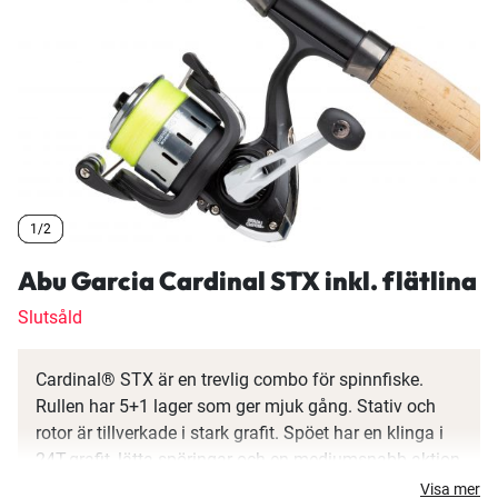
1/2
1/2
1/2
Abu Garcia Cardinal STX inkl. flätlina
Slutsåld
Cardinal® STX är en trevlig combo för spinnfiske.
Rullen har 5+1 lager som ger mjuk gång. Stativ och
rotor är tillverkade i stark grafit. Spöet har en klinga i
24T-grafit, lätta spöringar och en mediumsnabb aktion
som passar utmärkt till allroundfiske med olika sorters
Visa mer