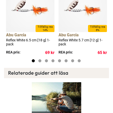
a
Tillfällig rea
Tillfällig rea
14%
8%
Abu Garcia
Abu Garcia
A
Reflex White 6.5 cm [18 g] 1-
Reflex White 5.7 cm [12 g] 1-
R
pack
pack
p
kr
REA pris:
69 kr
REA pris:
65 kr
R
Relaterade guider att läsa