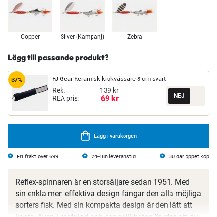
Copper
Silver (Kampanj)
Zebra
Lägg till passande produkt?
FJ Gear Keramisk krokvässare 8 cm svart
37%
Rek.
139 kr
69 kr
REA pris:
Lägg i varukorgen
Fri frakt över 699
24-48h leveranstid
30 dar öppet köp
Reflex-spinnaren är en storsäljare sedan 1951. Med
sin enkla men effektiva design fångar den alla möjliga
sorters fisk. Med sin kompakta design är den lätt att
kasta, även i motvind och sannolikheten är stor att du