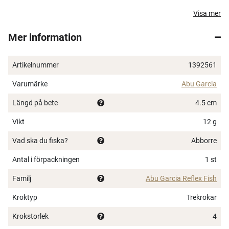
får hugg av en abborre, gädda, asp eller någon annan
Visa mer
rovfisk som simmar i våra sjöar och längs kusten. Det
Mer information
är helt enkelt ett bete som funkar i de flesta situationer
och ofta fångar fisk.
Artikelnummer
1392561
Bästsäljare sedan 1951
Enkel design som ofta fångar fisk
Varumärke
Abu Garcia
Lättkastad
Längd på bete
4.5 cm
Spinner i både hög och låg fart
Vikt
12 g
Vad ska du fiska?
Abborre
Antal i förpackningen
1 st
Familj
Abu Garcia Reflex Fish
Kroktyp
Trekrokar
Krokstorlek
4