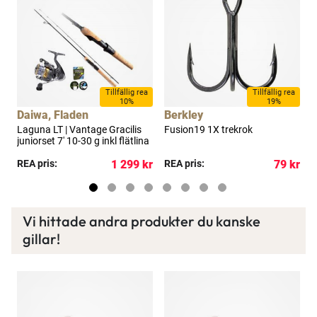
Tillfällig rea
Tillfällig rea
10%
19%
Daiwa, Fladen
Berkley
B
Laguna LT | Vantage Gracilis
Fusion19 1X trekrok
S
juniorset 7' 10-30 g inkl flätlina
kr
REA pris:
1 299 kr
REA pris:
79 kr
R
Vi hittade andra produkter du kanske
gillar!