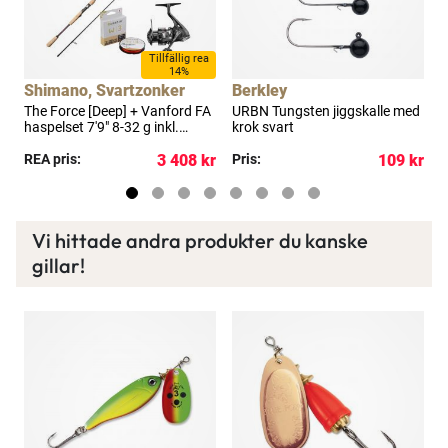
a
Tillfällig rea
14%
Shimano, Svartzonker
Berkley
D
The Force [Deep] + Vanford FA
URBN Tungsten jiggskalle med
Lag
t
haspelset 7'9" 8-32 g inkl.
krok svart
j
flätlina
kr
REA pris:
3 408 kr
Pris:
109 kr
R
Vi hittade andra produkter du kanske
gillar!