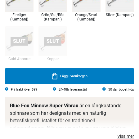
Firetiger
Grön/Gul/Röd
Orange/Svart
Silver (Kampanj)
(Kampanj)
(Kampanj)
(Kampanj)
Guld Abborre
Koppar
Lägg i varukorgen
Fri frakt över 699
24-48h leveranstid
30 dar öppet köp
Blue Fox Minnow Super Vibrax
är en långkastande
spinnare som har designats med en naturlig
betesfiskprofil istället för en traditionell
spinnarstomme. När den vevas in snurrar och blixtrar
skeden framför den vibrerande kroppen för att fånga
Visa mer