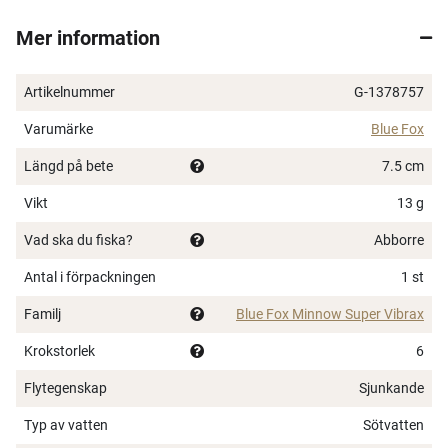
uppmärksamheten hos rovfiskar i närheten. Den
Mer information
förlängda aerodynamiska designen skär genom luft
och vatten med lätthet, vilket säkerställer att varje kast
når sin maximala räckvidd. Ett ruggigt effektivt bete
Artikelnummer
G-1378757
för fisket efter arter som abborre men också för alla
Varumärke
Blue Fox
typer av ädelfiskar.
Längd på bete
7.5 cm
Vibrerande kropp imiterar en livlig betesfisk
Skeden snurrar och blixtrar, även under nedstigning
Vikt
13 g
Långkastande design
Vad ska du fiska?
Abborre
Utrustad med VMC®-krok
Antal i förpackningen
1 st
Familj
Blue Fox Minnow Super Vibrax
Krokstorlek
6
Flytegenskap
Sjunkande
Typ av vatten
Sötvatten