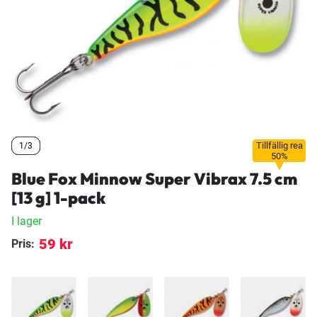
Tillfällig rea
1/3
1/3
1/3
50%
Blue Fox Minnow Super Vibrax 7.5 cm
[13 g] 1-pack
I lager
59 kr
Pris: