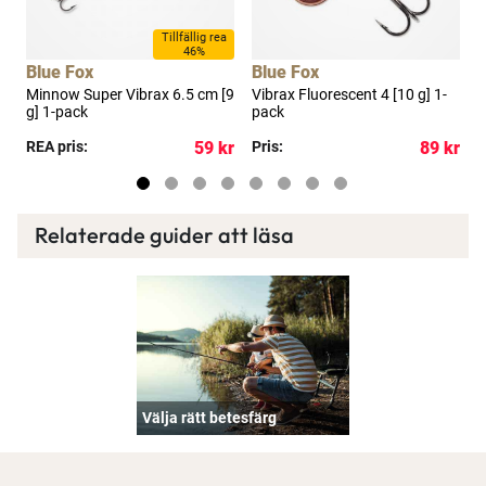
a
Tillfällig rea
46%
Blue Fox
Blue Fox
B
Minnow Super Vibrax 6.5 cm [9
Vibrax Fluorescent 4 [10 g] 1-
V
g] 1-pack
pack
kr
REA pris:
59 kr
Pris:
89 kr
P
Relaterade guider att läsa
Välja rätt betesfärg