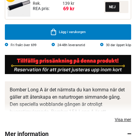
Rek.
139 kr
69 kr
REA pris:
Lägg i varukorgen
Fri frakt över 699
24-48h leveranstid
30 dar öppet köp
Bomber Long A är det närmsta du kan komma när det
gäller att återskapa en naturtrogen simmande gång.
Den speciella wobblande gången är otroligt
huggstimulerande. Bomber 15A Long A är ett
självklart val vid trolling efter all laxartad fisk men
Visa mer
även efter gädda, gös och abborre. Väldigt lättkastad.
Mer information