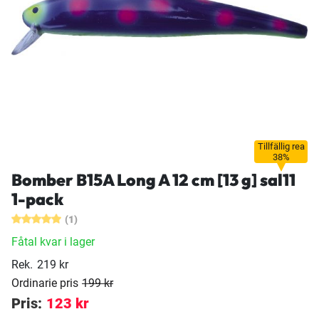
Tillfällig rea
38%
Bomber B15A Long A 12 cm [13 g] sal11
1-pack
(1)
Fåtal kvar i lager
Rek.
219 kr
Ordinarie pris
199 kr
Pris:
123 kr