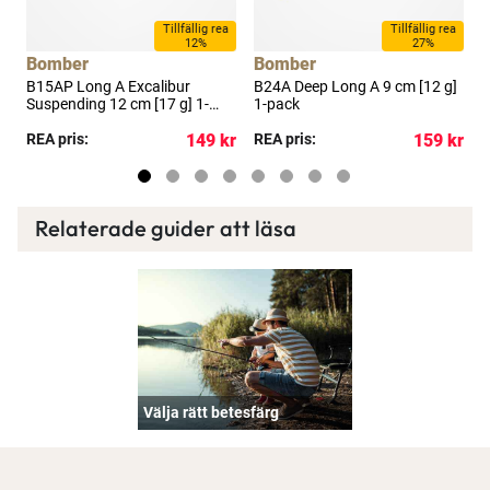
Tillfällig rea
Tillfällig rea
12%
27%
Bomber
Bomber
]
B15AP Long A Excalibur
B24A Deep Long A 9 cm [12 g]
S
Suspending 12 cm [17 g] 1-
1-pack
L
pack
kr
REA pris:
149 kr
REA pris:
159 kr
R
Relaterade guider att läsa
Välja rätt betesfärg