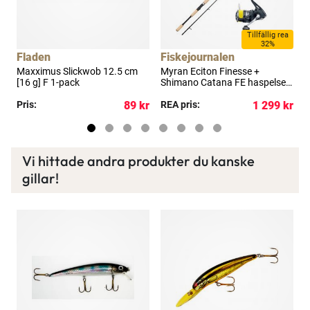
a
Tillfällig rea
32%
Fladen
Fiskejournalen
F
Maxximus Slickwob 12.5 cm
Myran Eciton Finesse +
M
[16 g] F 1-pack
Shimano Catana FE haspelset
S
8'3" 12-36 g
7
kr
Pris:
89 kr
REA pris:
1 299 kr
R
Vi hittade andra produkter du kanske
gillar!