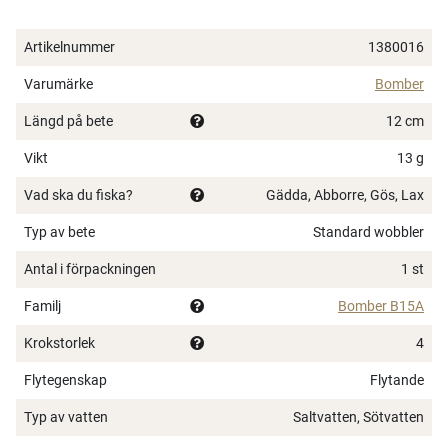
Artikelnummer
1380016
Varumärke
Bomber
Längd på bete
12 cm
Vikt
13 g
Vad ska du fiska?
Gädda, Abborre, Gös, Lax
Typ av bete
Standard wobbler
Antal i förpackningen
1 st
×
Familj
Bomber B15A
Krokstorlek
4
Flytegenskap
Flytande
Typ av vatten
Saltvatten, Sötvatten
Spana in FJ Max