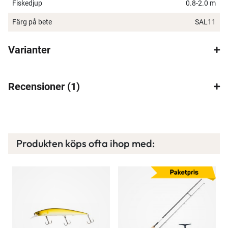
Fiskedjup
0.8-2.0 m
Ett exklusivt medlemskap med många förmåner.
Färg på bete
SAL11
Bättre priser, fri frakt på alla ordrar, bonuscheck
varje månad och mycket mer. Spara tusenlappar
Varianter
idag!
Läs mer här
Recensioner
1
Produkten köps ofta ihop med: