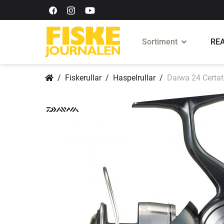
Sortiment
REA
Fiskerullar
Haspelrullar
Daiwa 24 Certat