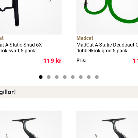
Läs mer här
at
Madcat
t A-Static Shad 6X
MadCat A-Static Deadbaut G
rok svart 5-pack
dubbelkrok grön 5-pack
119 kr
1
Pris:
illar!