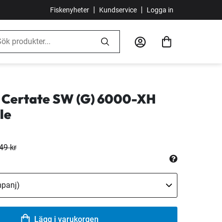
|
|
Fiskenyheter
Kundservice
Logga in
 Certate SW (G) 6000-XH
le
49 kr
Lägg i varukorgen