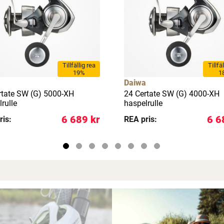
Tillfällig rea
Tillfä
19%
1
a
Daiwa
rtate SW (G) 5000-XH
24 Certate SW (G) 4000-XH
rulle
haspelrulle
6 689 kr
6 6
ris:
REA pris: