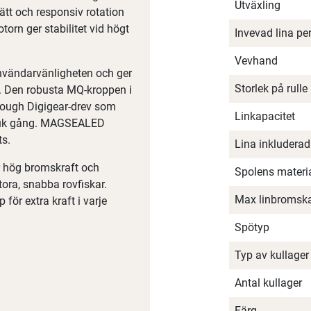
Utväxling
tt och responsiv rotation
otorn ger stabilitet vid högt
Invevad lina pe
Vevhand
nvändarvänligheten och ger
Storlek på rulle
g. Den robusta MQ‑kroppen i
Tough Digigear‑drev som
Linkapacitet
mjuk gång. MAGSEALED
ts.
Lina inkluderad
 hög bromskraft och
Spolens materi
tora, snabba rovfiskar.
Max linbromska
för extra kraft i varje
Spötyp
Typ av kullager
Antal kullager
Färg