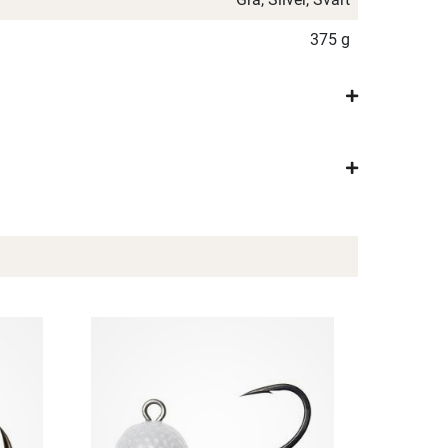
375 g
×