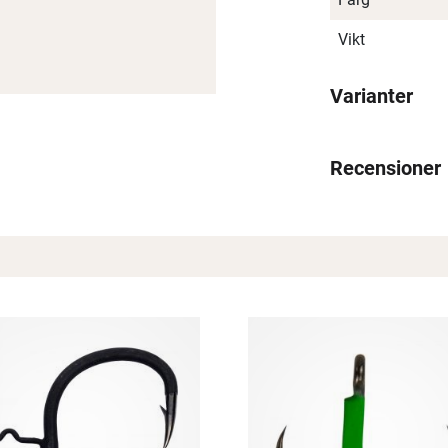
Vikt
Varianter
Recensioner
Spana in FJ Max
Ett exklusivt medlemskap med många förmåner.
Bättre priser, fri frakt på alla ordrar, bonuscheck varje månad
och mycket mer. Spara tusenlappar idag!