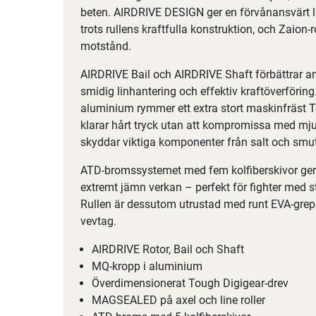
beten. AIRDRIVE DESIGN ger en förvånansvärt lä
trots rullens kraftfulla konstruktion, och Zaion‑r
motstånd.
AIRDRIVE Bail och AIRDRIVE Shaft förbättrar a
smidig linhantering och effektiv kraftöverförin
aluminium rymmer ett extra stort maskinfräst 
klarar hårt tryck utan att kompromissa med 
skyddar viktiga komponenter från salt och smu
ATD-bromssystemet med fem kolfiberskivor ger
extremt jämn verkan – perfekt för fighter med s
Rullen är dessutom utrustad med runt EVA‑grepp 
vevtag.
AIRDRIVE Rotor, Bail och Shaft
MQ-kropp i aluminium
Överdimensionerat Tough Digigear‑drev
MAGSEALED på axel och line roller