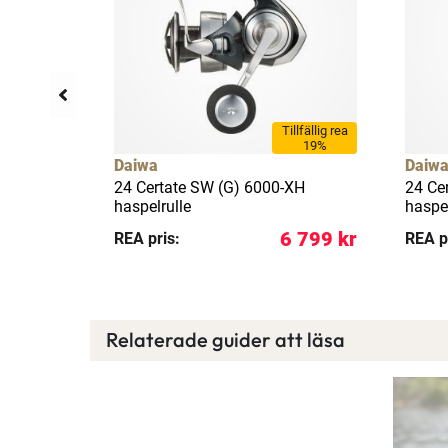
llfällig rea
Tillfällig rea
10%
19%
Daiwa
Daiw
spelrulle
24 Certate SW (G) 6000-XH
24 Ce
haspelrulle
haspel
 299 kr
6 799 kr
REA pris:
REA p
Relaterade guider att läsa