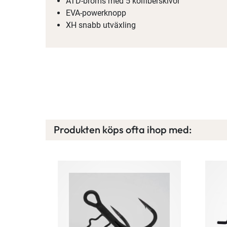
ATD-broms med 5 kolfiberskivor
EVA-powerknopp
XH snabb utväxling
Produkten köps ofta ihop med: