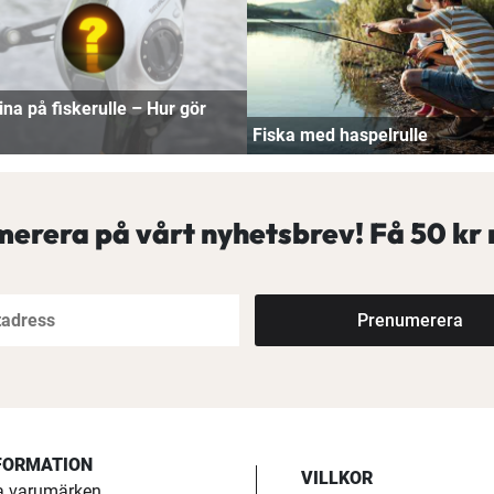
ina på fiskerulle – Hur gör
Fiska med haspelrulle
erera på vårt nyhetsbrev! Få
50 kr 
Prenumerera
FORMATION
VILLKOR
a varumärken