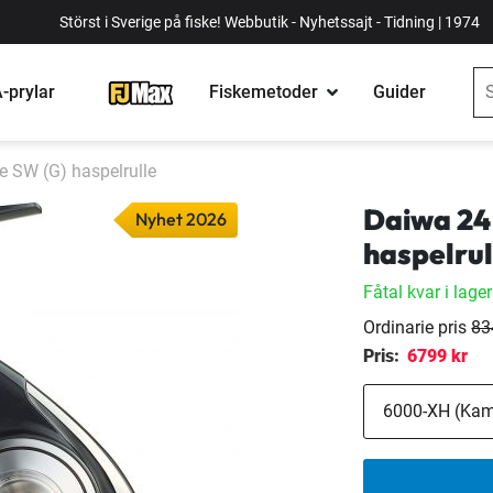
Störst i Sverige på fiske! Webbutik - Nyhetssajt - Tidning | 1974
-prylar
Fiskemetoder
Guider
e SW (G) haspelrulle
Daiwa 24
Nyhet 2026
haspelrul
Fåtal kvar i lager
Ordinarie pris
83
Pris:
6799 kr