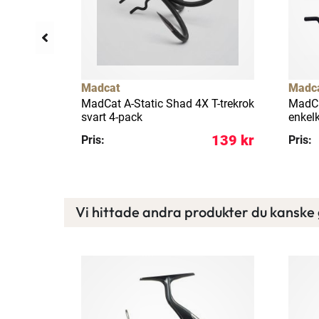
llfällig rea
31%
Madcat
Madc
160 g] S
MadCat A-Static Shad 4X T-trekrok
MadCa
svart 4-pack
enkelk
136 kr
139 kr
Pris:
Pris:
Vi hittade andra produkter du kanske g