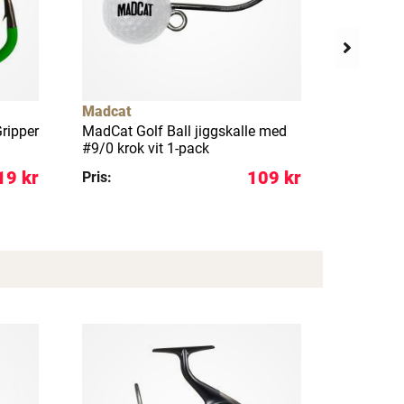
Madcat
Wiggler
ripper
MadCat Golf Ball jiggskalle med
Soft Bead
#9/0 krok vit 1-pack
19 kr
109 kr
Pris:
Pris: