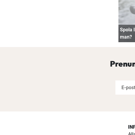
Spola l
man?
Prenum
IN
All