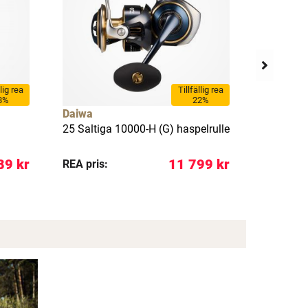
llig rea
Tillfällig rea
8%
22%
Daiwa
Daiwa
25 Saltiga 10000-H (G) haspelrulle
25 Saltig
89 kr
11 799 kr
REA pris:
REA pris: