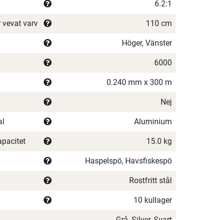
6.2:1
r vevat varv
110 cm
Höger, Vänster
6000
0.240 mm x 300 m
Nej
al
Aluminium
pacitet
15.0 kg
Haspelspö, Havsfiskespö
Rostfritt stål
10 kullager
Grå, Silver, Svart