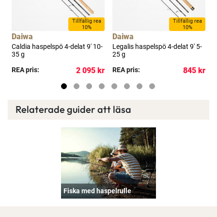
Tillfällig rea
Tillfällig rea
10%
10%
Daiwa
Daiwa
Caldia haspelspö 4-delat 9' 10-
Legalis haspelspö 4-delat 9' 5-
L
35 g
25 g
1
kr
REA pris:
2 095 kr
REA pris:
845 kr
R
Relaterade guider att läsa
Fiska med haspelrulle