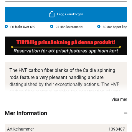
Lägg i varukorgen
Fri frakt över 699
24-48h leveranstid
30 dar öppet köp
The HVF carbon fiber blanks of the Caldia spinning
rods feature a very pleasant handling and are
distinguished by their exceptionally actions. The HVF
carbon fiber material enables the construction of very
light and slim – at the same time – extremely resilient
Visa mer
blanks.
Mer information
The X45 carbon fiber construction leads to an
improved compression of the blank thanks to the
Artikelnummer
1398407
special positioning of the carbon fibers – the blanks