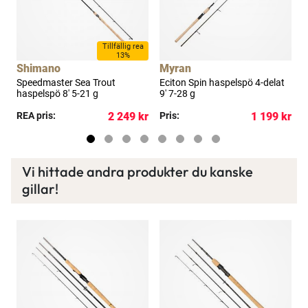
a
Tillfällig rea
13%
Shimano
Myran
Speedmaster Sea Trout
Eciton Spin haspelspö 4-delat
E
haspelspö 8' 5-21 g
9' 7-28 g
kr
REA pris:
2 249 kr
Pris:
1 199 kr
P
Vi hittade andra produkter du kanske
gillar!