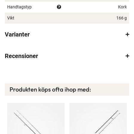
V-Joint
Handtagstyp
Kork
Full cork handle
Vikt
166 g
×
Varianter
Recensioner
Spana in FJ Max
Ett exklusivt medlemskap med många förmåner.
Bättre priser, fri frakt på alla ordrar, bonuscheck
Produkten köps ofta ihop med:
varje månad och mycket mer. Spara tusenlappar
idag!
Läs mer här