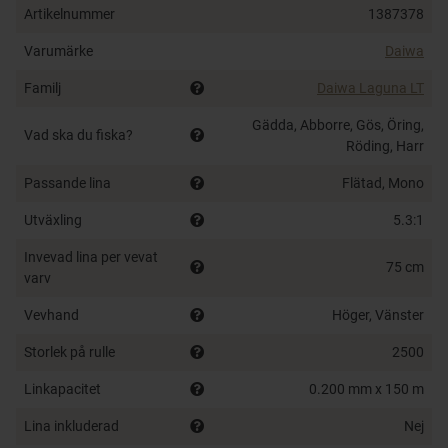
För att sammanställa, det behöver inte kosta skjortan
Artikelnummer
1387378
för att ha en rulle av bra kvalité och känsla. Laguna LT
Varumärke
Daiwa
passar såväl nybörjaren som proffsfiskaren!
Familj
Daiwa Laguna LT
LT (Light & Tough)
3 ball bearings
Gädda, Abborre, Gös, Öring,
Vad ska du fiska?
Röding, Harr
ATD™ drag system
Infinite Anti-Reverse®
Passande lina
Flätad, Mono
Aluminum Air spool
Utväxling
5.3:1
DS4 body and rotor
Invevad lina per vevat
75 cm
varv
Vevhand
Höger, Vänster
Storlek på rulle
2500
Linkapacitet
0.200 mm x 150 m
Lina inkluderad
Nej