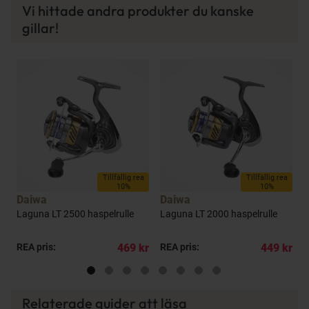
Vi hittade andra produkter du kanske
gillar!
a
Tillfällig rea
Tillfällig rea
10%
10%
Daiwa
Daiwa
Laguna LT 2500 haspelrulle
Laguna LT 2000 haspelrulle
L
kr
REA pris:
469 kr
REA pris:
449 kr
R
Relaterade guider att läsa