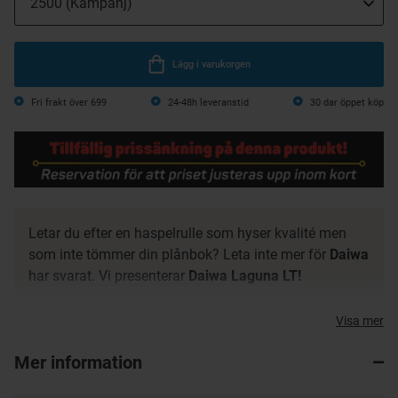
Lägg i varukorgen
Fri frakt över 699
24-48h leveranstid
30 dar öppet köp
Letar du efter en haspelrulle som hyser kvalité men
som inte tömmer din plånbok? Leta inte mer för
Daiwa
har svarat. Vi presenterar
Daiwa Laguna LT!
Byggt med Daiwas koncept LT (Light & Tough) som
Visa mer
sänker den totala vikten men ökar styrkan i rullen.
Kommer med Infinite Anti Reverse, ATD bromssystem,
Mer information
Daiwa DS4 kropp & rotor och mycket mycket mer. ​