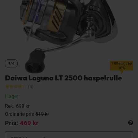
Tillfällig rea
1/4
1/4
1/4
1/4
10%
Daiwa Laguna LT 2500 haspelrulle
(4)
I lager
Rek.
699 kr
Ordinarie pris
519 kr
Pris:
469 kr