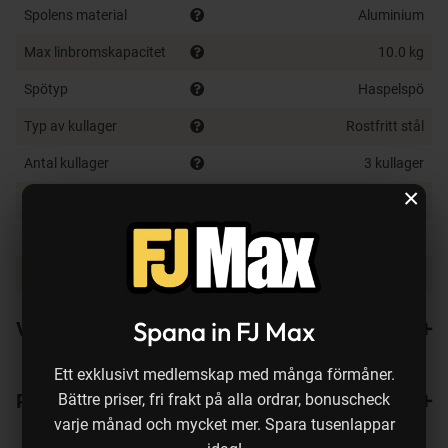
Spolens material
Aluminium
Max linbromskapacitet
10.0 kg
Spötyp
Haspelspö
Typ av kullager
Rostfritt stål
Antal kullager
3 kullager
×
Färg
Grå, Guld, Silver
Vikt
255 g
Länk till produktsida
Klicka här
Spana in FJ Max
Varianter
Ett exklusivt medlemskap med många förmåner.
Recensioner
4
Bättre priser, fri frakt på alla ordrar, bonuscheck
varje månad och mycket mer. Spara tusenlappar