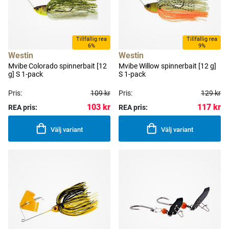
Tillfällig rea
Tillfällig rea
6%
9%
Westin
Westin
Mvibe Colorado spinnerbait [12
Mvibe Willow spinnerbait [12 g]
g] S 1-pack
S 1-pack
Pris:
109 kr
Pris:
129 kr
103 kr
117 kr
REA pris:
REA pris:
Välj variant
Välj variant