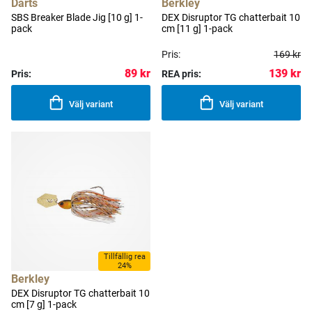
Darts
Berkley
SBS Breaker Blade Jig [10 g] 1-
DEX Disruptor TG chatterbait 10
pack
cm [11 g] 1-pack
Pris:
169 kr
89 kr
139 kr
Pris:
REA pris:
Välj variant
Välj variant
Tillfällig rea
24%
Berkley
DEX Disruptor TG chatterbait 10
cm [7 g] 1-pack