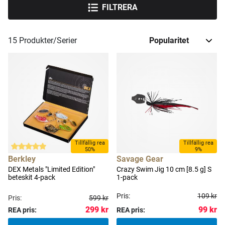
FILTRERA
15
Produkter/Serier
Tillfällig rea
Tillfällig rea
50%
9%
Berkley
Savage Gear
DEX Metals "Limited Edition"
Crazy Swim Jig 10 cm [8.5 g] S
beteskit 4-pack
1-pack
Pris:
109 kr
Pris:
599 kr
299 kr
99 kr
REA pris:
REA pris: