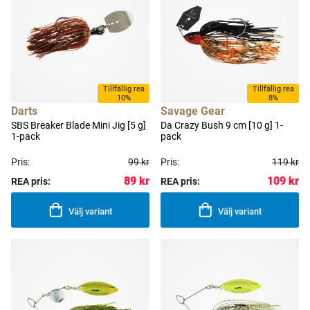
Tillfällig rea
Tillfällig rea
10%
8%
Darts
Savage Gear
SBS Breaker Blade Mini Jig [5 g]
Da Crazy Bush 9 cm [10 g] 1-
1-pack
pack
Pris:
99 kr
Pris:
119 kr
89 kr
109 kr
REA pris:
REA pris:
Välj variant
Välj variant