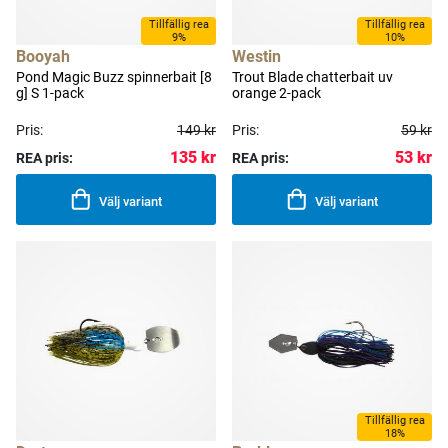
Tillfällig rea
Tillfällig rea
9%
10%
Booyah
Westin
Pond Magic Buzz spinnerbait [8
Trout Blade chatterbait uv
g] S 1-pack
orange 2-pack
Pris:
149 kr
Pris:
59 kr
135 kr
53 kr
REA pris:
REA pris:
Välj variant
Välj variant
Tillfällig rea
18%