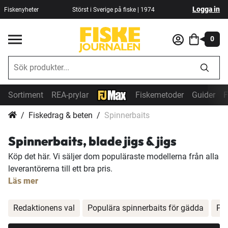
Logga in
Fiskenyheter
Störst i Sverige på fiske | 1974
0
Sortiment
REA-prylar
Fiskemetoder
Guider
F
Fiskedrag & beten
Spinnerbaits
Spinnerbaits, blade jigs & jigs
Köp det här. Vi säljer dom populäraste modellerna från alla
leverantörerna till ett bra pris.
Läs mer
Redaktionens val
Populära spinnerbaits för gädda
Pop