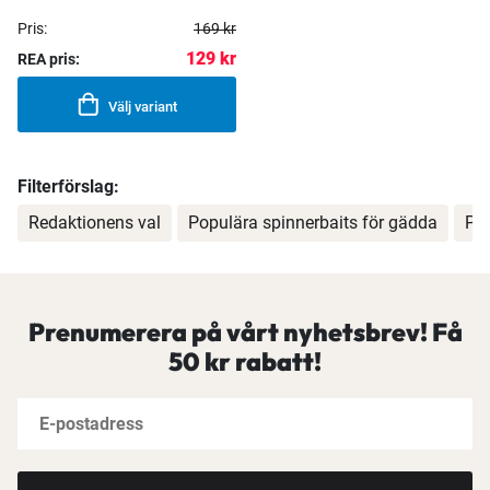
Pris:
169 kr
129 kr
REA pris:
Välj variant
Filterförslag:
Redaktionens val
Populära spinnerbaits för gädda
Pop
Prenumerera på vårt nyhetsbrev! Få
50 kr rabatt!