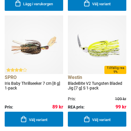
Lägg i varukorgen
Välj variant
Tillfällig rea
9%
SPRO
Westin
Iris Baby Thrillseeker 7 cm [8 g]
BladeBite V2 Tungsten Bladed
1-pack
Jig [7 g] S 1-pack
Pris:
109 kr
89 kr
99 kr
Pris:
REA pris:
Välj variant
Välj variant