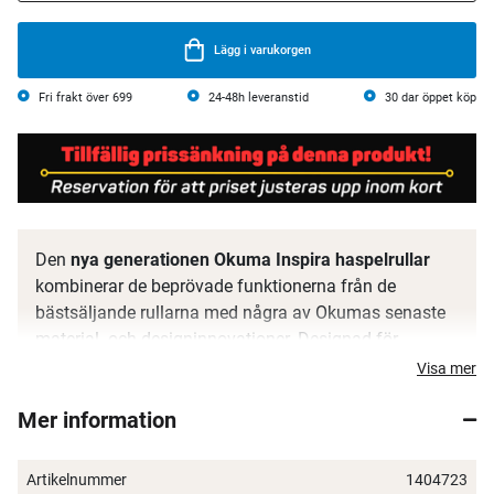
Lägg i varukorgen
Fri frakt över 699
24-48h leveranstid
30 dar öppet köp
Den
nya generationen Okuma Inspira haspelrullar
kombinerar de beprövade funktionerna från de
bästsäljande rullarna med några av Okumas senaste
material- och designinnovationer. Designad för
mångsidigt sötvattensfiske, är den lätta Inspira
Visa mer
utrustad med en imponerande mängd kraft tack vare
Mer information
sitt flerskiviga kolfiberbroms-system. Den uppdaterade
konstruktionen har överdimensionerad HD-växel för en
smidig men kraftfull invevning, kompletterad med
Artikelnummer
1404723