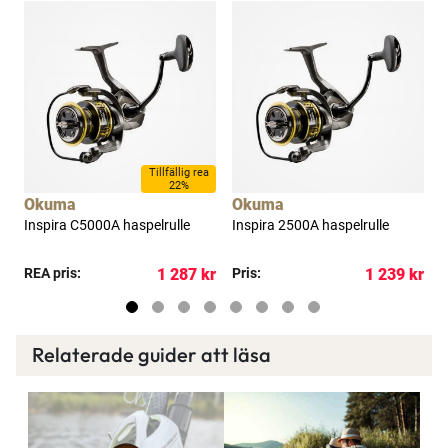
a
Tillfällig rea
22%
Okuma
Okuma
Inspira C5000A haspelrulle
Inspira 2500A haspelrulle
I
kr
REA pris:
1 287 kr
Pris:
1 239 kr
R
Relaterade guider att läsa