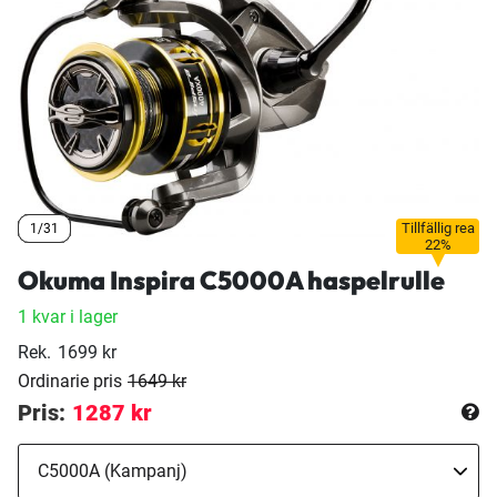
Tillfällig rea
1/31
1/31
1/31
1/31
22%
Okuma Inspira C5000A haspelrulle
1 kvar i lager
Rek.
1699 kr
Ordinarie pris
1649 kr
Pris:
1287 kr