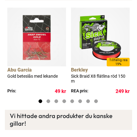
Läs mer här
a
Tillfällig rea
19%
Abu Garcia
Berkley
F
Gold beteslås med lekande
Sick Braid X8 flätlina röd 150
M
m
S
8
kr
Pris:
49 kr
REA pris:
249 kr
R
Vi hittade andra produkter du kanske
gillar!