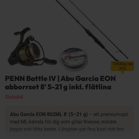
Tillfällig rea
35%
PENN Battle IV | Abu Garcia EON
abborrset 8' 5-21 g inkl. flätlina
Slutsåld
Abu Garcia EON 802ML 8' (5–21 g)
– ett premiumspö
med ML-känsla för dig som gillar finesse, mindre
jiggar och lätta beten. Längden ger fina kast och bra
kontroll när du fiskar av kanter, gräs och hårdbotten.