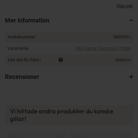
Visa mer
Kombineras med
PENN Battle IV 2500
och
Hurricane
X8 Braid 0.160 mm
grå flätlina för ett riktigt vasst set
Mer information
med både känsla och styrka.
Tekniker:
finesse-jigg, små softbaits, spinnare
Artikelnummer
9999351
Fördel:
lätt, responsivt och roligt att fiska med
Varumärke
Abu Garcia, Hurricane, PENN
Målart:
abborre – men funkar även till öring i sjö
Kastvikt:
5–21 g
Vad ska du fiska?
Abborre
Recensioner
Vi hittade andra produkter du kanske
gillar!