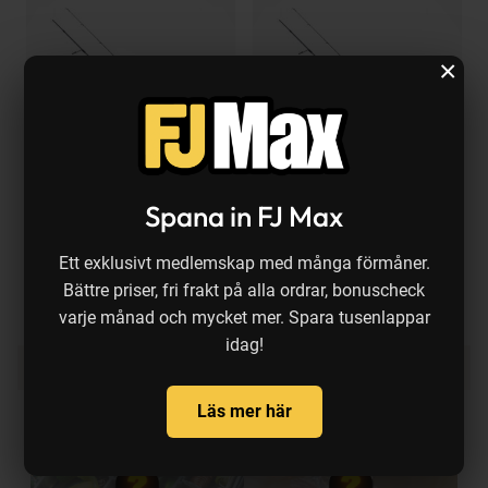
×
Tillfällig rea
Tillfällig rea
12%
12%
Abu Garcia
Abu Garcia
A
Spana in FJ Max
Revo X 702ML haspelset 7' 5-
Revo X 702L haspelset 7' 3-15
R
21 g
g
g
Ett exklusivt medlemskap med många förmåner.
kr
REA pris:
1 898 kr
REA pris:
1 898 kr
R
Bättre priser, fri frakt på alla ordrar, bonuscheck
varje månad och mycket mer. Spara tusenlappar
idag!
Relaterade guider att läsa
Läs mer här