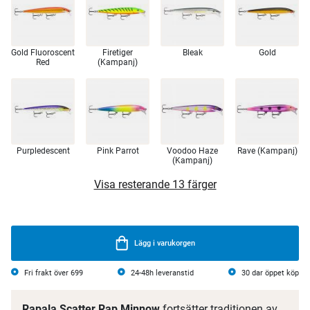
Gold Fluoroscent
Firetiger
Bleak
Gold
Red
(Kampanj)
Purpledescent
Pink Parrot
Voodoo Haze
Rave (Kampanj)
(Kampanj)
Visa resterande 13 färger
Lägg i varukorgen
Fri frakt över 699
24-48h leveranstid
30 dar öppet köp
Rapala Scatter Rap Minnow
fortsätter traditionen av