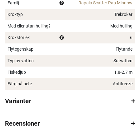
Familj
Rapala Scatter Rap Minnow
Kroktyp
Trekrokar
Med eller utan hulling?
Med hulling
Krokstorlek
6
Flytegenskap
Flytande
×
Typ av vatten
Sötvatten
Fiskedjup
1.8-2.7 m
Färg på bete
Antifreeze
Varianter
Spana in FJ Max
Ett exklusivt medlemskap med många förmåner.
Recensioner
Bättre priser, fri frakt på alla ordrar, bonuscheck
varje månad och mycket mer. Spara tusenlappar
idag!