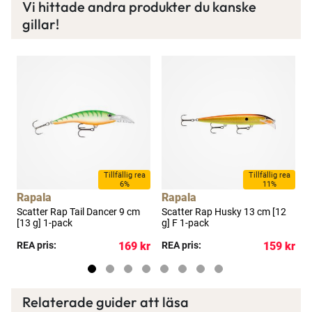
Vi hittade andra produkter du kanske
gillar!
a
Tillfällig rea
Tillfällig rea
6%
11%
Rapala
Rapala
g]
Scatter Rap Tail Dancer 9 cm
Scatter Rap Husky 13 cm [12
S
[13 g] 1-pack
g] F 1-pack
1
kr
REA pris:
169 kr
REA pris:
159 kr
R
Relaterade guider att läsa