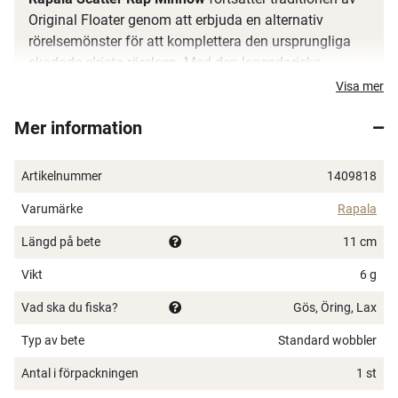
Original Floater genom att erbjuda en alternativ
rörelsemönster för att komplettera den ursprungliga
skadade elrista rörelsen. Med den legendariska
kroppprofilen kan detta allround-bete kastas eller
Visa mer
trollas för att ge den aggressiva, undvikande, ojämna
Mer information
svepande Scatter Rap Escaping Minnow-rörelsen.
Balsakropp med Scatter Lip
Artikelnummer
1409818
Genomgående trådkonstruktion
Undvikande Escaping Minnow-rörelse
Varumärke
Rapala
Multi-species rovfisk
Längd på bete
11 cm
Flytande VMC Black Nickel Round Bend-krokar
Handjusterad och tanktestad
Vikt
6 g
Flytande
Vad ska du fiska?
Gös, Öring, Lax
Typ av bete
Standard wobbler
Antal i förpackningen
1 st