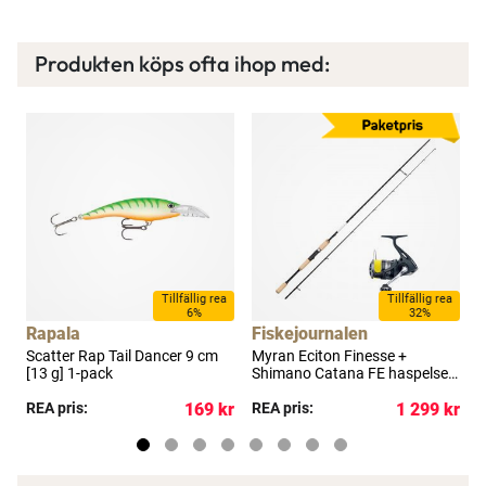
Produkten köps ofta ihop med:
Läs mer här
a
Tillfällig rea
Tillfällig rea
6%
32%
Rapala
Fiskejournalen
F
Scatter Rap Tail Dancer 9 cm
Myran Eciton Finesse +
M
[13 g] 1-pack
Shimano Catana FE haspelset
S
8'3" 12-36 g
7
kr
REA pris:
169 kr
REA pris:
1 299 kr
R