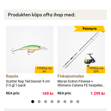
Läs mer här
Produkten köps ofta ihop med:
a
Tillfällig rea
Tillfällig rea
6%
32%
Rapala
Fiskejournalen
F
Scatter Rap Tail Dancer 9 cm
Myran Eciton Finesse +
M
[13 g] 1-pack
Shimano Catana FE haspelset
S
8'3" 12-36 g
7
kr
REA pris:
169 kr
REA pris:
1 299 kr
R