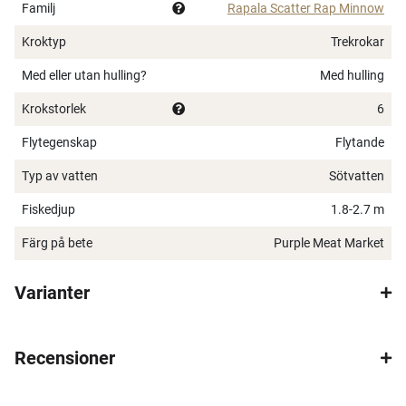
Familj
Rapala Scatter Rap Minnow
Kroktyp
Trekrokar
Med eller utan hulling?
Med hulling
Krokstorlek
6
Flytegenskap
Flytande
×
Typ av vatten
Sötvatten
Fiskedjup
1.8-2.7 m
Färg på bete
Purple Meat Market
Spana in FJ Max
Varianter
Ett exklusivt medlemskap med många förmåner.
Bättre priser, fri frakt på alla ordrar, bonuscheck
Recensioner
varje månad och mycket mer. Spara tusenlappar
idag!