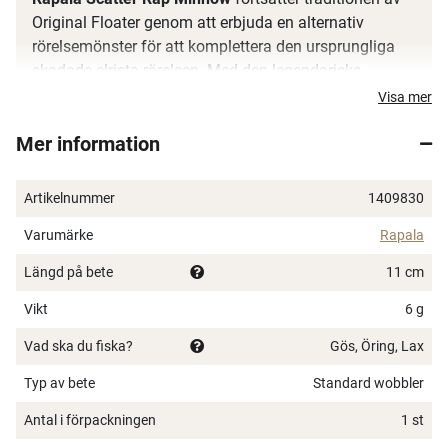
Original Floater genom att erbjuda en alternativ
rörelsemönster för att komplettera den ursprungliga
skadade elrista rörelsen. Med den legendariska
kroppprofilen kan detta allround-bete kastas eller
Visa mer
trollas för att ge den aggressiva, undvikande, ojämna
Mer information
svepande Scatter Rap Escaping Minnow-rörelsen.
Balsakropp med Scatter Lip
Artikelnummer
1409830
Genomgående trådkonstruktion
Undvikande Escaping Minnow-rörelse
Varumärke
Rapala
Multi-species rovfisk
Längd på bete
11 cm
Flytande VMC Black Nickel Round Bend-krokar
Handjusterad och tanktestad
Vikt
6 g
Flytande
Vad ska du fiska?
Gös, Öring, Lax
Typ av bete
Standard wobbler
Antal i förpackningen
1 st