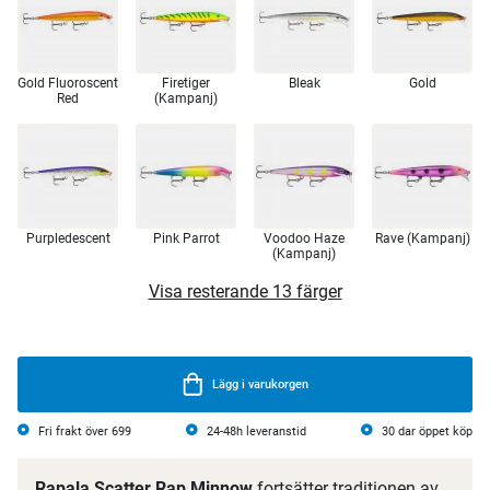
Gold Fluoroscent
Firetiger
Bleak
Gold
Red
(Kampanj)
Purpledescent
Pink Parrot
Voodoo Haze
Rave (Kampanj)
(Kampanj)
Visa resterande 13 färger
Lägg i varukorgen
Fri frakt över 699
24-48h leveranstid
30 dar öppet köp
Rapala Scatter Rap Minnow
fortsätter traditionen av