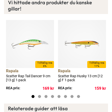
Vi hittade andra produkter du kanske
gillar!
Tillfällig rea
Tillfällig rea
6%
11%
Rapala
Rapala
Scatter Rap Tail Dancer 9 cm
Scatter Rap Husky 13 cm [12
S
[13 g] 1-pack
g] F 1-pack
1
kr
REA pris:
169 kr
REA pris:
159 kr
R
Relaterade guider att läsa